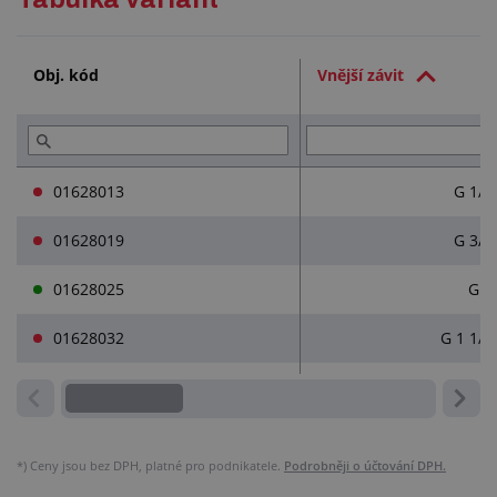
Služby (2)
Obj. kód
Vnější závit
Přečtěte si (1)
01628013
G 1/2
01628019
G 3/4
01628025
G 1
01628032
G 1 1/4
*)
Ceny jsou bez DPH, platné pro podnikatele.
Podrobněji o účtování DPH.