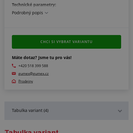
Technické parametry:
Podrobný popis
stejně velký bajonet 40 mm pro všechny rozměry a
typy Geka, vzájemně kompatibilní
materiál: nerezová ocel 1.4401
těsnění: viton (FKM)
pracovní tlak: max. 40 bar
CHCI SI VYBRAT VARIANTU
pracovní teplota: -10 °C/+150 °C
Máte dotaz? Jsme tu pro vás!
+420 518 399 588
gumex@gumex.cz
Prodejny
Tabulka variant (4)
Podrobný popis
Tabulka variant