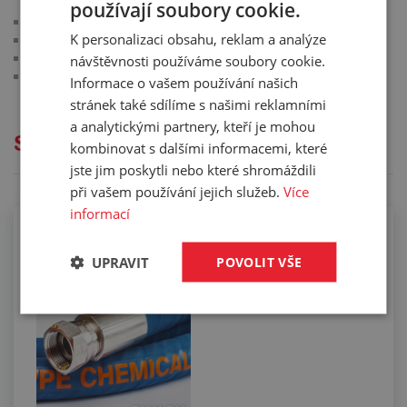
Geka, vzájemně kompatibilní
používají soubory cookie.
materiál: nerezová ocel 1.4401
K personalizaci obsahu, reklam a analýze
těsnění: viton (FKM)
pracovní tlak: max. 40 bar
návštěvnosti používáme soubory cookie.
pracovní teplota: -10 °C/+150 °C
Informace o vašem používání našich
stránek také sdílíme s našimi reklamními
a analytickými partnery, kteří je mohou
Služby
kombinovat s dalšími informacemi, které
jste jim poskytli nebo které shromáždili
při vašem používání jejich služeb.
Více
informací
Osazování hadic na chemikálie
UPRAVIT
POVOLIT VŠE