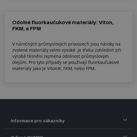
Odolné fluorkaučukové materiály: Viton,
FKM, a FPM
V náročných průmyslových provozech jsou nároky na
zvolené materiály velmi vysoké. Je třeba zohlednit při
výrobě těsnění zejména odolnost průmyslovým
olejům. Pro tyto případy se používají fluorkaučukové
materiály jako je Viton®, FKM, nebo FPM.
Informace pro zákazníky
Doprava a zasílání zboží