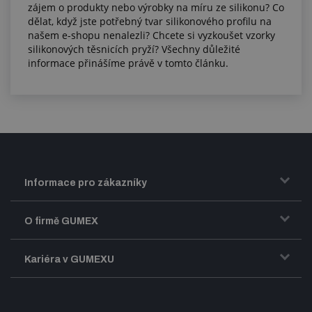
zájem o produkty nebo výrobky na míru ze silikonu? Co
dělat, když jste potřebný tvar silikonového profilu na
našem e-shopu nenalezli? Chcete si vyzkoušet vzorky
silikonových těsnicích pryží? Všechny důležité
informace přinášíme právě v tomto článku.
Informace pro zákazníky
Doprava a zasílání zboží
O firmě GUMEX
Obchodní podmínky
Představení firmy GUMEX
Kariéra v GUMEXU
Fakturace DPH
Certifikace ISO
Dobře sladěný pracovní tým