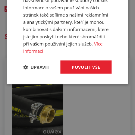
návštěvnosti používáme soubory cookie.
Informace o vašem používání našich
SILIKONOVÁ HADIČKA - katalogový list v EN (pdf) - kód:
stránek také sdílíme s našimi reklamními
05217xxx
a analytickými partnery, kteří je mohou
kombinovat s dalšími informacemi, které
Služby
jste jim poskytli nebo které shromáždili
při vašem používání jejich služeb.
Více
informací
UPRAVIT
POVOLIT VŠE
Kompletace hadic koncovkami pomocí
spon