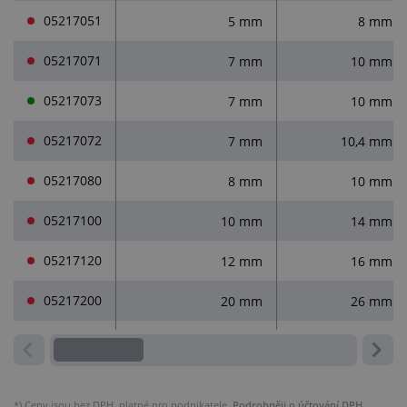
05217051
5 mm
8 mm
05217071
7 mm
10 mm
05217073
7 mm
10 mm
05217072
7 mm
10,4 mm
05217080
8 mm
10 mm
05217100
10 mm
14 mm
05217120
12 mm
16 mm
05217200
20 mm
26 mm
*)
Ceny jsou bez DPH, platné pro podnikatele.
Podrobněji o účtování DPH.