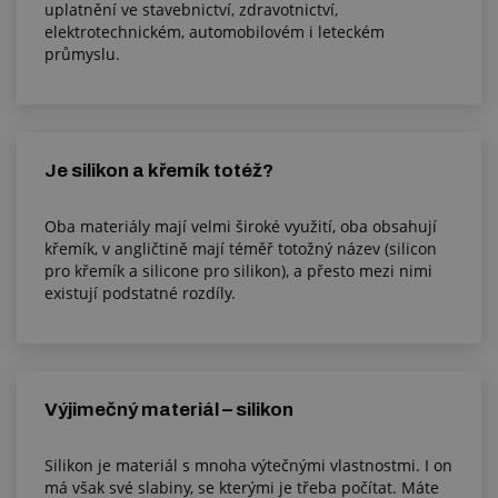
uplatnění ve stavebnictví, zdravotnictví,
elektrotechnickém, automobilovém i leteckém
průmyslu.
Je silikon a křemík totéž?
Oba materiály mají velmi široké využití, oba obsahují
křemík, v angličtině mají téměř totožný název (silicon
pro křemík a silicone pro silikon), a přesto mezi nimi
existují podstatné rozdíly.
Výjimečný materiál – silikon
Silikon je materiál s mnoha výtečnými vlastnostmi. I on
má však své slabiny, se kterými je třeba počítat. Máte