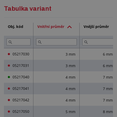
Podrobný popis
Tabulka variant
Technická dokumentace (1)
Obj. kód
Vnitřní průměr
Vnější průměr
Služby (3)
Přečtěte si (3)
05217030
3 mm
6 mm
05217031
3 mm
6 mm
05217040
4 mm
7 mm
05217041
4 mm
7 mm
05217042
4 mm
7 mm
05217050
5 mm
8 mm