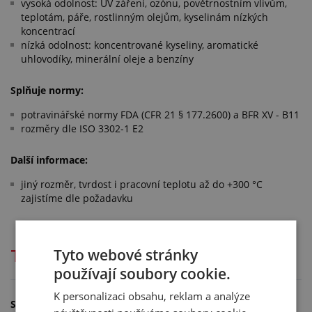
vysoká odolnost: UV záření, ozónu, povětrnostním vlivům,
teplotám, páře, rostlinným olejům, kyselinám nízkých
koncentrací
nízká odolnost: koncentrované kyseliny, aromatické
uhlovodíky, minerální oleje a benzíny
Splňuje normy:
potravinářské normy FDA (CFR 21 § 177.2600) a BFR XV - B11
rozměry dle ISO 3302-1 E2
Další informace:
jiný rozměr, tvrdost i pracovní teplotu až do +300 °C
zajistíme dle požadavku
Tyto webové stránky
Technická dokumentace
používají soubory cookie.
K personalizaci obsahu, reklam a analýze
Soubory ke stažení