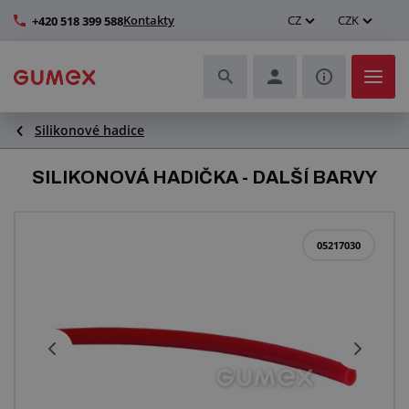
Kontakty
CZ
CZK
+420 518 399 588
Silikonové hadice
Hadice a jejich kompletace
SILIKONOVÁ HADIČKA - DALŠÍ BARVY
Profily a výroba těsnění
Technické plasty
05217030
Dopravníkové pásy a montáž
Zlepšení pracovního prostředí
Další pryžové a plastové výrobky