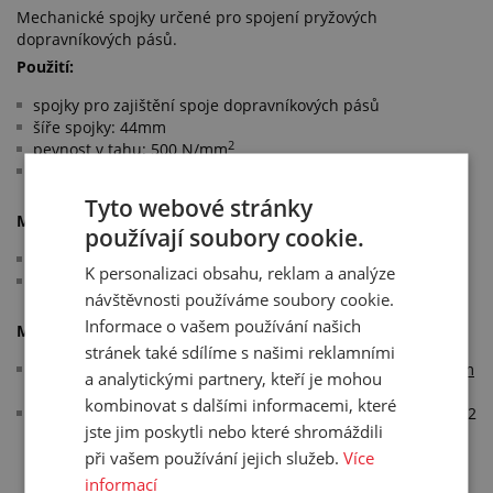
Mechanické spojky určené pro spojení pryžových
dopravníkových pásů.
Použití:
spojky pro zajištění spoje dopravníkových pásů
šíře spojky: 44mm
2
pevnost v tahu: 500 N/mm
minimální průměr bubnu: 125mm
Tyto webové stránky
Materiál:
používají soubory cookie.
pozinkovaná ocel
K personalizaci obsahu, reklam a analýze
nerezová ocel
návštěvnosti používáme soubory cookie.
Informace o vašem používání našich
Montáž:
stránek také sdílíme s našimi reklamními
nutno osadit speciálním přípravkem
R2 T
,
nýty
a
spojovacím
a analytickými partnery, kteří je mohou
lankem
, které nejsou součástí ceny spojky
kombinovat s dalšími informacemi, které
1 kus je polovina spoje, pro kompletní spoj je nutno použít 2
jste jim poskytli nebo které shromáždili
kusy
při vašem používání jejich služeb.
Více
informací