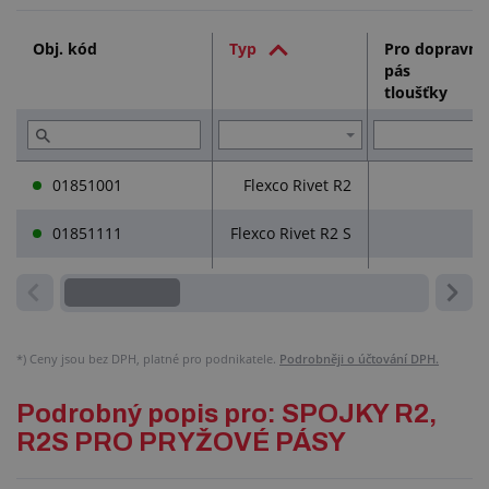
Služby (1)
Obj. kód
Typ
Pro dopravní
pás
Přečtěte si (1)
tloušťky
01851001
Flexco Rivet R2
01851111
Flexco Rivet R2 S
*)
Ceny jsou bez DPH, platné pro podnikatele.
Podrobněji o účtování DPH.
Podrobný popis pro: SPOJKY R2,
R2S PRO PRYŽOVÉ PÁSY