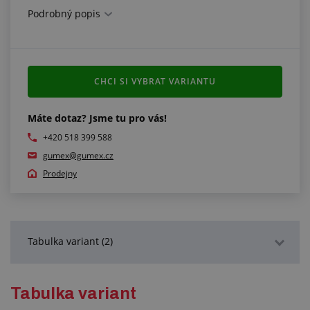
Montáž:
Podrobný popis
nutno osadit speciálním přípravkem
R2 T
,
nýty
a
spojovacím lankem
, které nejsou součástí ceny
spojky
1 kus je polovina spoje, pro kompletní spoj je nutno
CHCI SI VYBRAT VARIANTU
použít 2 kusy
Máte dotaz? Jsme tu pro vás!
+420 518 399 588
gumex@gumex.cz
Prodejny
Tabulka variant (2)
Podrobný popis
Tabulka variant