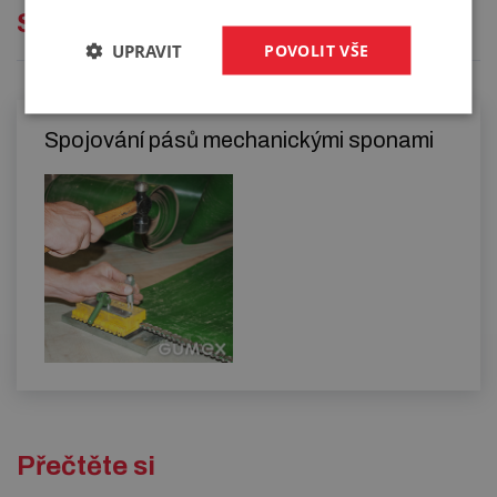
Služby
UPRAVIT
POVOLIT VŠE
Spojování pásů mechanickými sponami
Přečtěte si