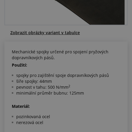
Centrum poptávek
Vše o nákupu
Zobrazit obrázky variant v tabulce
O nás a kariéra
Mechanické spojky určené pro spojení pryžových
dopravníkových pásů.
Použití:
spojky pro zajištění spoje dopravníkových pásů
šíře spojky: 44mm
2
pevnost v tahu: 500 N/mm
minimální průměr bubnu: 125mm
Materiál:
pozinkovaná ocel
nerezová ocel