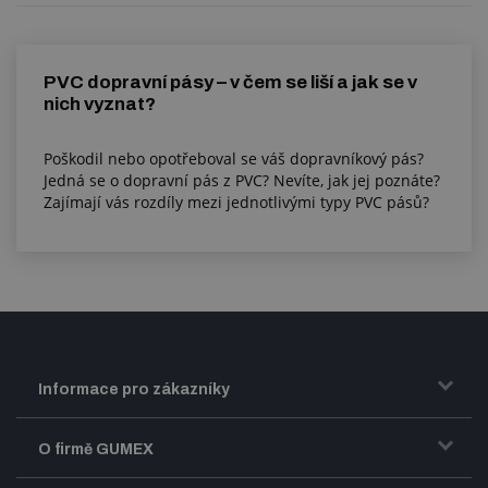
PVC dopravní pásy – v čem se liší a jak se v
nich vyznat?
Poškodil nebo opotřeboval se váš dopravníkový pás?
Jedná se o dopravní pás z PVC? Nevíte, jak jej poznáte?
Zajímají vás rozdíly mezi jednotlivými typy PVC pásů?
Informace pro zákazníky
Doprava a zasílání zboží
O firmě GUMEX