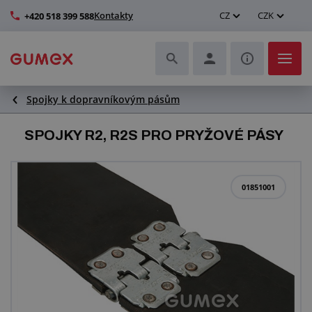
Kontakty
CZ
CZK
+420 518 399 588
Spojky k dopravníkovým pásům
Hadice a jejich kompletace
SPOJKY R2, R2S PRO PRYŽOVÉ PÁSY
Profily a výroba těsnění
Technické plasty
01851001
Dopravníkové pásy a montáž
Zlepšení pracovního prostředí
Další pryžové a plastové výrobky