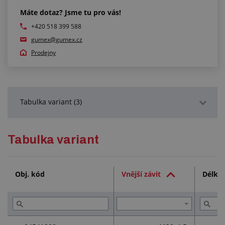
Máte dotaz? Jsme tu pro vás!
+420 518 399 588
gumex@gumex.cz
Prodejny
Tabulka variant (3)
Podrobný popis
Tabulka variant
Služby (1)
Obj. kód
Vnější závit
Délka
Přečtěte si (2)