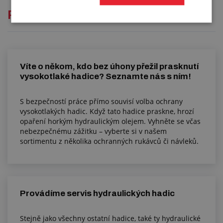
Přečtěte si
Víte o někom, kdo bez úhony přežil prasknutí
vysokotlaké hadice? Seznamte nás s ním!
S bezpečností práce přímo souvisí volba ochrany
vysokotlakých hadic. Když tato hadice praskne, hrozí
opaření horkým hydraulickým olejem. Vyhněte se včas
nebezpečnému zážitku – vyberte si v našem
sortimentu z několika ochranných rukávců či návleků.
Provádíme servis hydraulických hadic
Stejně jako všechny ostatní hadice, také ty hydraulické