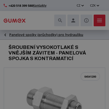
Kontakty
CZ
CZK
+420 518 399 588
Panelové spojky (průchodky) pro hydrauliku
Hadice a jejich kompletace
ŠROUBENÍ VYSOKOTLAKÉ S
Profily a výroba těsnění
VNĚJŠÍM ZÁVITEM - PANELOVÁ
SPOJKA S KONTRAMATICÍ
Technické plasty
Dopravníkové pásy a montáž
04541200
Zlepšení pracovního prostředí
Další pryžové a plastové výrobky