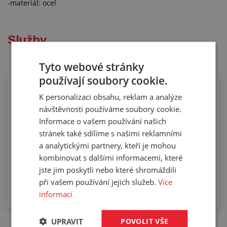
-materiál: ocel
Služby
Tyto webové stránky
používají soubory cookie.
Osazování hydraulických hadic
K personalizaci obsahu, reklam a analýze
návštěvnosti používáme soubory cookie.
Informace o vašem používání našich
stránek také sdílíme s našimi reklamními
a analytickými partnery, kteří je mohou
kombinovat s dalšími informacemi, které
jste jim poskytli nebo které shromáždili
při vašem používání jejich služeb.
Více
informací
UPRAVIT
POVOLIT VŠE