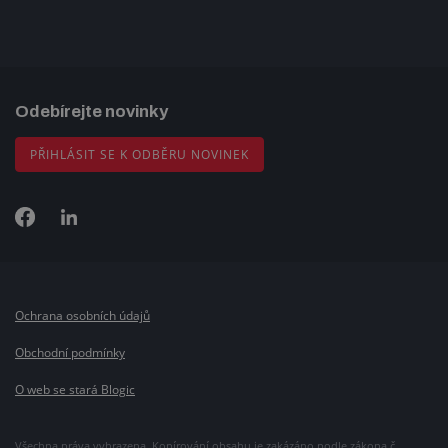
Odebírejte novinky
PŘIHLÁSIT SE K ODBĚRU NOVINEK
Ochrana osobních údajů
Obchodní podmínky
O web se stará Blogic
Všechna práva vyhrazena. Kopírování obsahu je zakázáno podle zákona č.