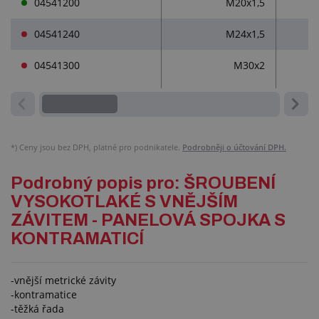
04541200
M20x1,5
04541240
M24x1,5
04541300
M30x2
*)
Ceny jsou bez DPH, platné pro podnikatele.
Podrobněji o účtování DPH.
Podrobný popis pro: ŠROUBENÍ
VYSOKOTLAKÉ S VNĚJŠÍM
ZÁVITEM - PANELOVÁ SPOJKA S
KONTRAMATICÍ
-vnější metrické závity
-kontramatice
-těžká řada