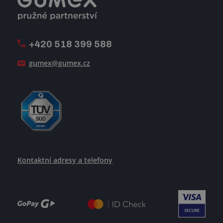
Volná pracovní místa
Firemní časopis Géčko
Oznamovací linka
Pošlete nám svůj životopis
+420 518 399 588
Jak se žije v GUMEXU
gumex@gumex.cz
Kontaktní adresy a telefony