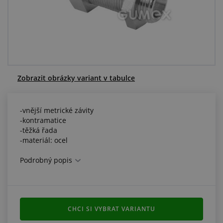
Centrum poptávek
Vše o nákupu
O nás a kariéra
Zobrazit obrázky variant v tabulce
-vnější metrické závity
-kontramatice
-těžká řada
-materiál: ocel
Podrobný popis
CHCI SI VYBRAT VARIANTU