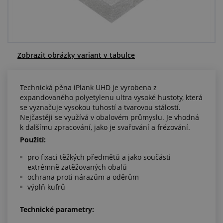
Centrum poptávek
Vše o nákupu
Zobrazit obrázky variant v tabulce
O nás a kariéra
Technická pěna iPlank UHD je vyrobena z
expandovaného polyetylenu ultra vysoké hustoty, která
se vyznačuje vysokou tuhostí a tvarovou stálostí.
Nejčastěji se využívá v obalovém průmyslu. Je vhodná
k dalšímu zpracování, jako je svařování a frézování.
Použití:
pro fixaci těžkých předmětů a jako součásti
extrémně zatěžovaných obalů
ochrana proti nárazům a oděrům
výplň kufrů
Technické parametry: