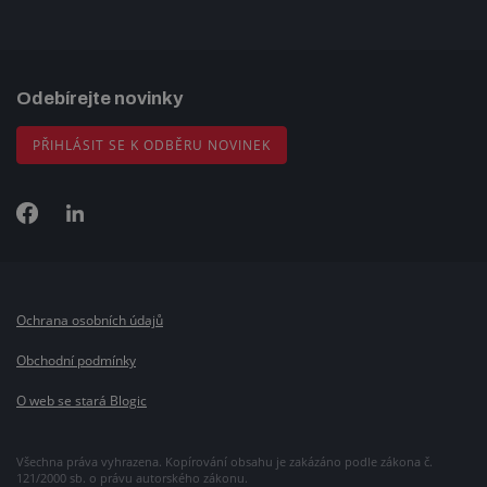
Odebírejte novinky
PŘIHLÁSIT SE K ODBĚRU NOVINEK
Ochrana osobních údajů
Obchodní podmínky
O web se stará Blogic
Všechna práva vyhrazena. Kopírování obsahu je zakázáno podle zákona č.
121/2000 sb. o právu autorského zákonu.