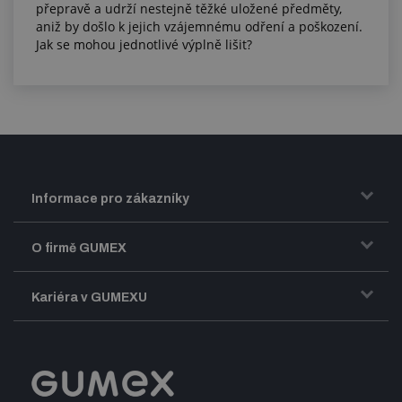
přepravě a udrží nestejně těžké uložené předměty,
aniž by došlo k jejich vzájemnému odření a poškození.
Jak se mohou jednotlivé výplně lišit?
Informace pro zákazníky
Doprava a zasílání zboží
O firmě GUMEX
Obchodní podmínky
Představení firmy GUMEX
Kariéra v GUMEXU
Fakturace DPH
Certifikace ISO
Dobře sladěný pracovní tým
Registrace a spolupráce
Úpravy na míru a montáže
Volná pracovní místa