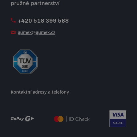
Firemní časopis Géčko
Oznamovací linka
Pošlete nám svůj životopis
+420 518 399 588
Jak se žije v GUMEXU
gumex@gumex.cz
Kontaktní adresy a telefony