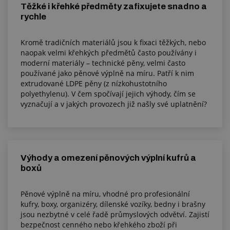
Těžké i křehké předměty zafixujete snadno a
rychle
Kromě tradičních materiálů jsou k fixaci těžkých, nebo
naopak velmi křehkých předmětů často používány i
moderní materiály – technické pěny, velmi často
používané jako pěnové výplně na míru. Patří k nim
extrudované LDPE pěny (z nízkohustotního
polyethylenu). V čem spočívají jejich výhody, čím se
vyznačují a v jakých provozech již našly své uplatnění?
Výhody a omezení pěnových výplní kufrů a
boxů
Pěnové výplně na míru, vhodné pro profesionální
kufry, boxy, organizéry, dílenské vozíky, bedny i brašny
jsou nezbytné v celé řadě průmyslových odvětví. Zajistí
bezpečnost cenného nebo křehkého zboží při