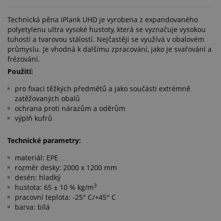
Technická pěna iPlank UHD je vyrobena z expandovaného
polyetylenu ultra vysoké hustoty, která se vyznačuje vysokou
tuhostí a tvarovou stálostí. Nejčastěji se využívá v obalovém
průmyslu. Je vhodná k dalšímu zpracování, jako je svařování a
frézování.
Použití:
pro fixaci těžkých předmětů a jako součásti extrémně
zatěžovaných obalů
ochrana proti nárazům a oděrům
výplň kufrů
Technické parametry:
materiál: EPE
rozměr desky: 2000 x 1200 mm
desén: hladký
3
hustota: 65 ± 10 % kg/m
pracovní teplota: -25° C/+45° C
barva: bílá