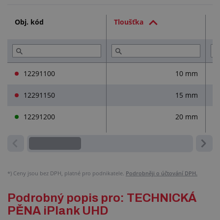
Technická dokumentace (1)
Obj. kód
Tloušťka
Ší
Služby (6)
Přečtěte si (2)
12291100
10 mm
12291150
15 mm
12291200
20 mm
*)
Ceny jsou bez DPH, platné pro podnikatele.
Podrobněji o účtování DPH.
Podrobný popis pro: TECHNICKÁ
PĚNA iPlank UHD