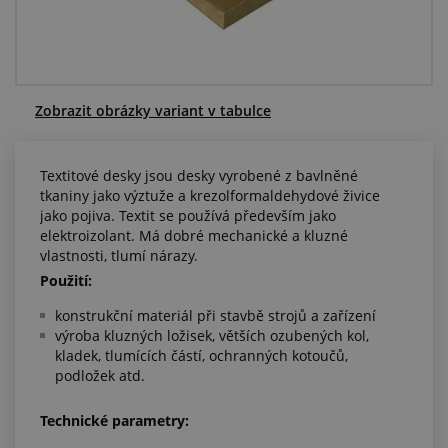
Centrum poptávek
Vše o nákupu
Zobrazit obrázky variant v tabulce
O nás a kariéra
Textitové desky jsou desky vyrobené z bavlněné
tkaniny jako výztuže a krezolformaldehydové živice
jako pojiva. Textit se používá především jako
elektroizolant. Má dobré mechanické a kluzné
vlastnosti, tlumí nárazy.
Použití:
konstrukční materiál při stavbě strojů a zařízení
výroba kluzných ložisek, větších ozubených kol,
kladek, tlumících částí, ochranných kotoučů,
podložek atd.
Technické parametry: