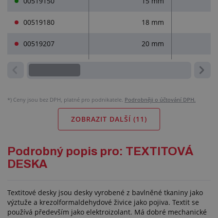
00519150
15 mm
00519180
18 mm
00519207
20 mm
*)
Ceny jsou bez DPH, platné pro podnikatele.
Podrobněji o účtování DPH.
ZOBRAZIT DALŠÍ (
11
)
Podrobný popis pro: TEXTITOVÁ
DESKA
Textitové desky jsou desky vyrobené z bavlněné tkaniny jako
výztuže a krezolformaldehydové živice jako pojiva. Textit se
používá především jako elektroizolant. Má dobré mechanické