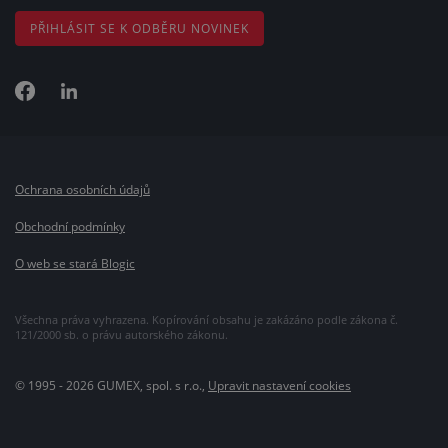
PŘIHLÁSIT SE K ODBĚRU NOVINEK
Ochrana osobních údajů
Obchodní podmínky
O web se stará Blogic
Všechna práva vyhrazena. Kopírování obsahu je zakázáno podle zákona č.
121/2000 sb. o právu autorského zákonu.
© 1995 - 2026 GUMEX, spol. s r.o.,
Upravit nastavení cookies