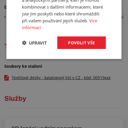
kombinovat s dalšími informacemi, které
Další informace:
jste jim poskytli nebo které shromáždili
dodáváme jen na objednávku, uvedené ceny jsou orientační
při vašem používání jejich služeb.
Více
a závisí na počtu objednaných kusů
informací
UPRAVIT
POVOLIT VŠE
Technická dokumentace
Soubory ke stažení
Textitové desky - katalogový list v CZ - kód: 00519xxx
Služby