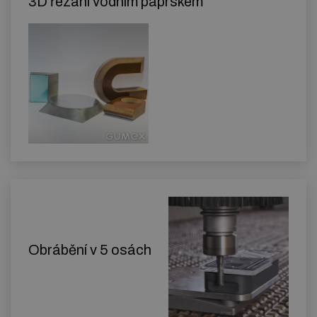
3D řezání vodním paprskem
Obrábění v 5 osách