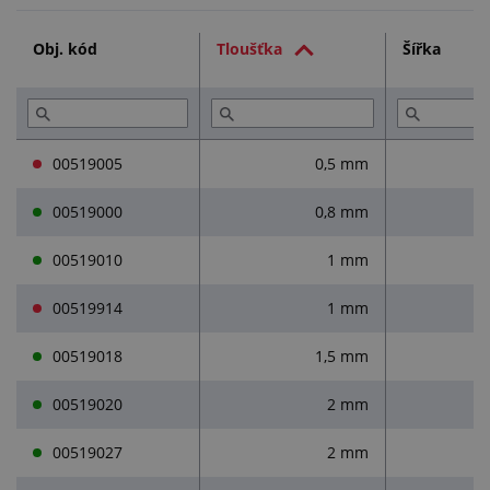
Technická dokumentace (1)
Obj. kód
Tloušťka
Šířka
Služby (4)
Přečtěte si (1)
00519005
0,5 mm
00519000
0,8 mm
00519010
1 mm
00519914
1 mm
00519018
1,5 mm
00519020
2 mm
00519027
2 mm