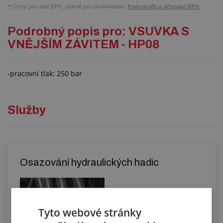
*)
Ceny jsou bez DPH, platné pro podnikatele.
Podrobněji o účtování DPH.
Podrobný popis pro: VSUVKA S
VNĚJŠÍM ZÁVITEM - HP08
-pracovní tlak: 250 bar
Služby
Osazování hydraulických hadic
Tyto webové stránky