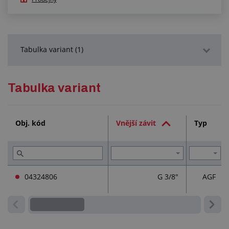
Tabulka variant (1)
Podrobný popis
Tabulka variant
Služby (1)
Obj. kód
Vnější závit
Typ
Přečtěte si (2)
04324806
G 3/8"
AGF