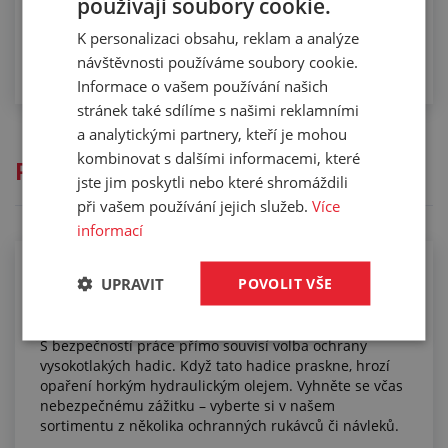
používají soubory cookie.
K personalizaci obsahu, reklam a analýze
návštěvnosti používáme soubory cookie.
Informace o vašem používání našich
stránek také sdílíme s našimi reklamními
a analytickými partnery, kteří je mohou
kombinovat s dalšími informacemi, které
Přečtěte si
jste jim poskytli nebo které shromáždili
při vašem používání jejich služeb.
Více
informací
Víte o někom, kdo bez úhony přežil prasknutí
UPRAVIT
POVOLIT VŠE
vysokotlaké hadice? Seznamte nás s ním!
S bezpečností práce přímo souvisí volba ochrany
vysokotlakých hadic. Když tato hadice praskne, hrozí
opaření horkým hydraulickým olejem. Vyhněte se včas
nebezpečnému zážitku – vyberte si v našem
sortimentu z několika ochranných rukávců či návleků.