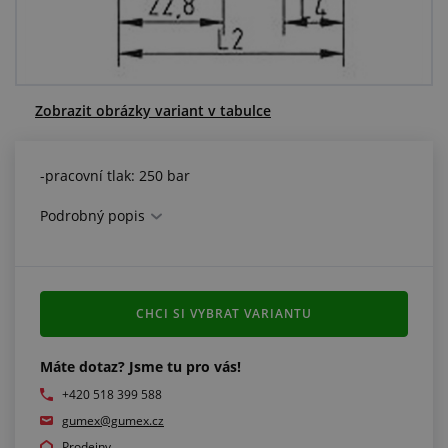
Centrum poptávek
Vše o nákupu
Zobrazit obrázky variant v tabulce
O nás a kariéra
-pracovní tlak: 250 bar
Podrobný popis
CHCI SI VYBRAT VARIANTU
Máte dotaz? Jsme tu pro vás!
+420 518 399 588
gumex@gumex.cz
Prodejny