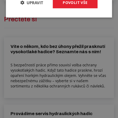
UPRAVIT
POVOLIT VŠE
Přečtěte si
Víte o někom, kdo bez úhony přežil prasknutí
vysokotlaké hadice? Seznamte nás s ním!
S bezpečností práce přímo souvisí volba ochrany
vysokotlakých hadic. Když tato hadice praskne, hrozí
opaření horkým hydraulickým olejem. Vyhněte se včas
nebezpečnému zážitku – vyberte si v našem
sortimentu z několika ochranných rukávců či návleků.
Provádíme servis hydraulických hadic