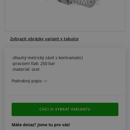
Centrum poptávek
Vše o nákupu
O nás a kariéra
Zobrazit obrázky variant v tabulce
-dlouhý metrický závit s kontramaticí
-pracovní tlak: 250 bar
-materiál: ocel
Podrobný popis
CHCI SI VYBRAT VARIANTU
Máte dotaz? Jsme tu pro vás!