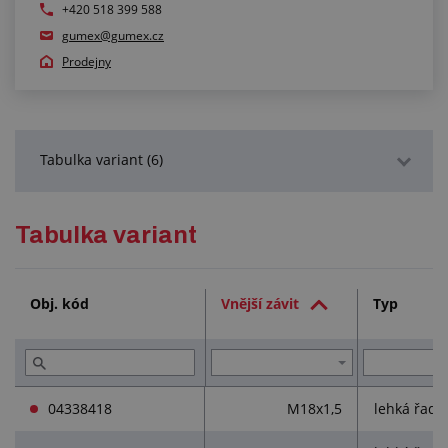
+420 518 399 588
gumex@gumex.cz
Prodejny
Tabulka variant (6)
Podrobný popis
Tabulka variant
Služby (1)
Obj. kód
Vnější závit
Typ
Přečtěte si (2)
04338418
M18x1,5
lehká řada