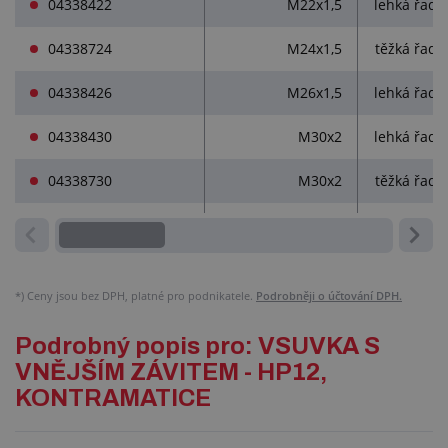
04338422
M22x1,5
lehká řada
04338724
M24x1,5
těžká řada
04338426
M26x1,5
lehká řada
04338430
M30x2
lehká řada
04338730
M30x2
těžká řada
*)
Ceny jsou bez DPH, platné pro podnikatele.
Podrobněji o účtování DPH.
Podrobný popis pro: VSUVKA S
VNĚJŠÍM ZÁVITEM - HP12,
KONTRAMATICE