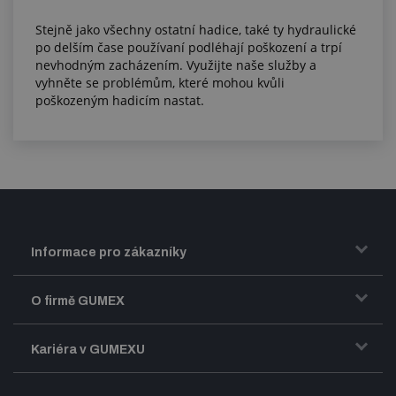
Stejně jako všechny ostatní hadice, také ty hydraulické
po delším čase používaní podléhají poškození a trpí
nevhodným zacházením. Využijte naše služby a
vyhněte se problémům, které mohou kvůli
poškozeným hadicím nastat.
Informace pro zákazníky
Doprava a zasílání zboží
O firmě GUMEX
Obchodní podmínky
Představení firmy GUMEX
Kariéra v GUMEXU
Fakturace DPH
Certifikace ISO
Dobře sladěný pracovní tým