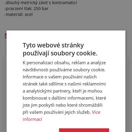
-dlouhý metrický závit s kontramaticí
-pracovní tlak: 250 bar
-materiál: ocel
Služby
Tyto webové stránky
používají soubory cookie.
K personalizaci obsahu, reklam a analýze
Osazování hydraulických hadic
návštěvnosti používáme soubory cookie.
Informace o vašem používání našich
stránek také sdílíme s našimi reklamními
a analytickými partnery, kteří je mohou
kombinovat s dalšími informacemi, které
jste jim poskytli nebo které shromáždili
při vašem používání jejich služeb.
Více
informací