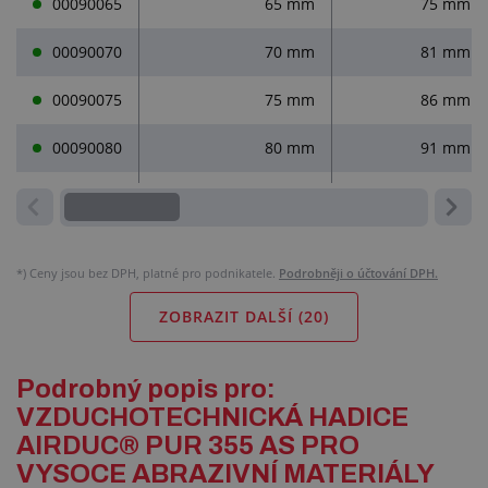
00090065
65 mm
75 mm
00090070
70 mm
81 mm
00090075
75 mm
86 mm
00090080
80 mm
91 mm
*)
Ceny jsou bez DPH, platné pro podnikatele.
Podrobněji o účtování DPH.
ZOBRAZIT DALŠÍ (
20
)
Podrobný popis pro:
VZDUCHOTECHNICKÁ HADICE
AIRDUC® PUR 355 AS PRO
VYSOCE ABRAZIVNÍ MATERIÁLY