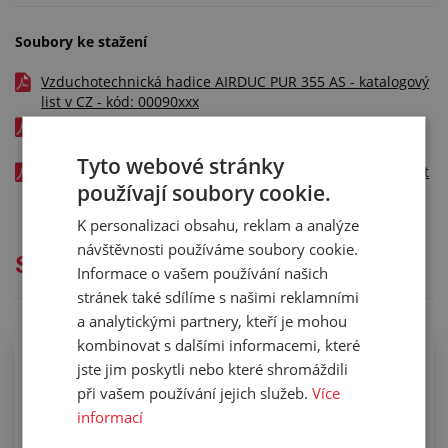
Soubory ke stažení
Vzduchotechnická hadice AIRDUC PUR 355 AS - katalogový
list v CZ - kód: 00090xxx
Vzduchotechnická hadice AIRDUC PUR 355 AS - ATEX test
report v EN - kód: 00090xxx
Tyto webové stránky
Vzduchotechnická hadice AIRDUC PUR 355 AS - UL94V test
používají soubory cookie.
report v EN - kód: 00090xxx
K personalizaci obsahu, reklam a analýze
návštěvnosti používáme soubory cookie.
Služby
Informace o vašem používání našich
stránek také sdílíme s našimi reklamními
a analytickými partnery, kteří je mohou
kombinovat s dalšími informacemi, které
jste jim poskytli nebo které shromáždili
Kompletace hadic koncovkami pomocí
spon
při vašem používání jejich služeb.
Více
informací