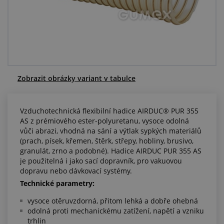
Centrum poptávek
Vše o nákupu
O nás a kariéra
Zobrazit obrázky variant v tabulce
Vzduchotechnická flexibilní hadice AIRDUC® PUR 355
AS z prémiového ester-polyuretanu, vysoce odolná
vůči abrazi, vhodná na sání a výtlak sypkých materiálů
(prach, písek, křemen, štěrk, střepy, hobliny, brusivo,
granulát, zrno a podobné). Hadice AIRDUC PUR 355 AS
je použitelná i jako sací dopravník, pro vakuovou
dopravu nebo dávkovací systémy.
Technické parametry:
vysoce otěruvzdorná, přitom lehká a dobře ohebná
odolná proti mechanickému zatížení, napětí a vzniku
trhlin