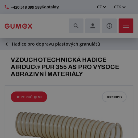
Kontakty
CZ
CZK
+420 518 399 588
Hadice pro dopravu plastových granulátů
Hadice a jejich kompletace
VZDUCHOTECHNICKÁ HADICE
Profily a výroba těsnění
AIRDUC® PUR 355 AS PRO VYSOCE
ABRAZIVNÍ MATERIÁLY
Technické plasty
Dopravníkové pásy a montáž
DOPORUČUJEME
00090013
Zlepšení pracovního prostředí
Další pryžové a plastové výrobky