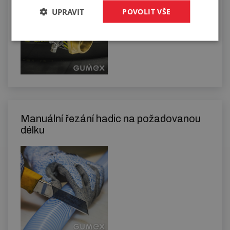
UPRAVIT
POVOLIT VŠE
Manuální řezání hadic na požadovanou
délku