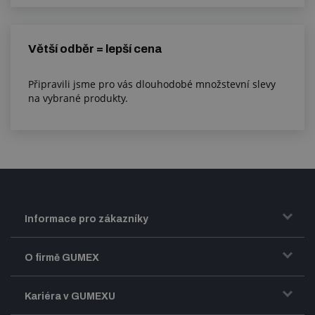
Větší odběr = lepší cena
Připravili jsme pro vás dlouhodobé množstevní slevy
na vybrané produkty.
Informace pro zákazníky
Doprava a zasílání zboží
O firmě GUMEX
Obchodní podmínky
Představení firmy GUMEX
Kariéra v GUMEXU