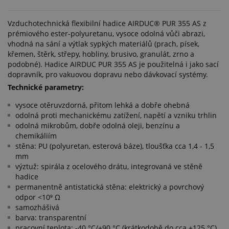
Vzduchotechnická flexibilní hadice AIRDUC® PUR 355 AS z
prémiového ester-polyuretanu, vysoce odolná vůči abrazi,
vhodná na sání a výtlak sypkých materiálů (prach, písek,
křemen, štěrk, střepy, hobliny, brusivo, granulát, zrno a
podobné). Hadice AIRDUC PUR 355 AS je použitelná i jako sací
dopravník, pro vakuovou dopravu nebo dávkovací systémy.
Technické parametry:
vysoce otěruvzdorná, přitom lehká a dobře ohebná
odolná proti mechanickému zatížení, napětí a vzniku trhlin
odolná mikrobům, dobře odolná oleji, benzínu a
chemikáliím
stěna: PU (polyuretan, esterová báze), tloušťka cca 1,4 - 1,5
mm
výztuž: spirála z ocelového drátu, integrovaná ve stěně
hadice
permanentně antistatická stěna: elektrický a povrchový
odpor <10⁹ Ω
samozhášivá
barva: transparentní
pracovní teplota: -40 °C/+90 °C (krátkodobě do cca +125 °C)