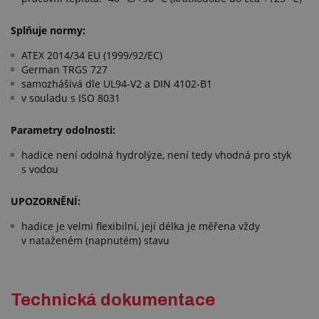
Splňuje normy:
ATEX 2014/34 EU (1999/92/EC)
German TRGS 727
samozhášivá dle UL94-V2 a DIN 4102-B1
v souladu s ISO 8031
Parametry odolnosti:
hadice není odolná hydrolýze, není tedy vhodná pro styk
s vodou
UPOZORNĚNÍ:
hadice je velmi flexibilní, její délka je měřena vždy
v nataženém (napnutém) stavu
Technická dokumentace