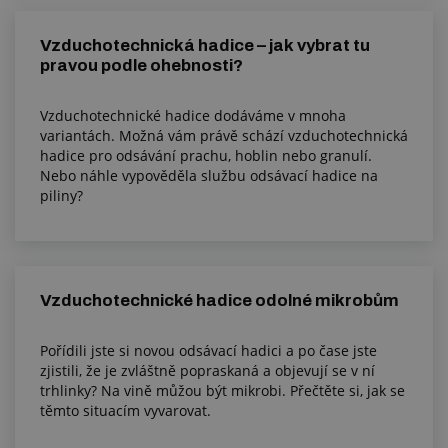
Vzduchotechnická hadice – jak vybrat tu
pravou podle ohebnosti?
Vzduchotechnické hadice dodáváme v mnoha
variantách. Možná vám právě schází vzduchotechnická
hadice pro odsávání prachu, hoblin nebo granulí.
Nebo náhle vypověděla službu odsávací hadice na
piliny?
Vzduchotechnické hadice odolné mikrobům
Pořídili jste si novou odsávací hadici a po čase jste
zjistili, že je zvláštně popraskaná a objevují se v ní
trhlinky? Na vině můžou být mikrobi. Přečtěte si, jak se
těmto situacím vyvarovat.