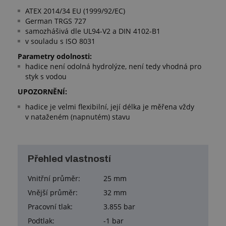
ATEX 2014/34 EU (1999/92/EC)
German TRGS 727
samozhášivá dle UL94-V2 a DIN 4102-B1
v souladu s ISO 8031
Parametry odolnosti:
hadice není odolná hydrolýze, není tedy vhodná pro
styk s vodou
UPOZORNĚNÍ:
hadice je velmi flexibilní, její délka je měřena vždy
v nataženém (napnutém) stavu
Přehled vlastností
Vnitřní průměr:
25 mm
Vnější průměr:
32 mm
Pracovní tlak:
3.855 bar
Podtlak:
-1 bar