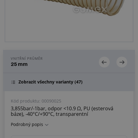
Centrum poptávek
Vše o nákupu
O nás a kariéra
VNITŘNÍ PRŮMĚR
25 mm
Zobrazit všechny varianty
(47)
Kód produktu:
00090025
3,855bar/-1bar, odpor <10.9 Ω, PU (esterová
báze), -40°C/+90°C, transparentní
Podrobný popis