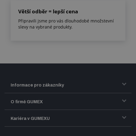
Větší odběr = lepší cena
Připravili jsme pro vás dlouhodobé množstevní
slevy na vybrané produkty.
Informace pro zákazníky
Doprava a zasílání zboží
O firmě GUMEX
Obchodní podmínky
Představení firmy GUMEX
Kariéra v GUMEXU
Fakturace DPH
Certifikace ISO
Dobře sladěný pracovní tým