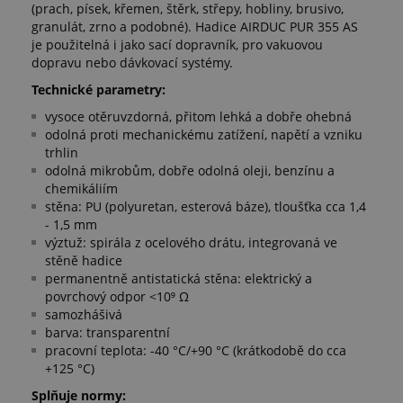
(prach, písek, křemen, štěrk, střepy, hobliny, brusivo,
granulát, zrno a podobné). Hadice AIRDUC PUR 355 AS
je použitelná i jako sací dopravník, pro vakuovou
dopravu nebo dávkovací systémy.
Technické parametry:
vysoce otěruvzdorná, přitom lehká a dobře ohebná
odolná proti mechanickému zatížení, napětí a vzniku
trhlin
odolná mikrobům, dobře odolná oleji, benzínu a
chemikáliím
stěna: PU (polyuretan, esterová báze), tloušťka cca 1,4
- 1,5 mm
výztuž: spirála z ocelového drátu, integrovaná ve
stěně hadice
permanentně antistatická stěna: elektrický a
povrchový odpor <10⁹ Ω
samozhášivá
barva: transparentní
pracovní teplota: -40 °C/+90 °C (krátkodobě do cca
+125 °C)
Splňuje normy: