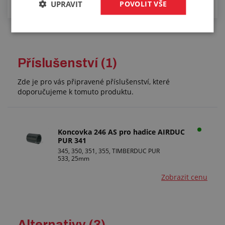
UPRAVIT
POVOLIT VŠE
Příslušenství (1)
Zde je pro vás připravené příslušenství, které
doporučujeme k tomuto produktu.
Koncovka 246 AS pro hadice AIRDUC
PUR 341
345, 350, 351, 355, TIMBERDUC PUR
533, 25mm
Zobrazit cenu
Alternativy (3)