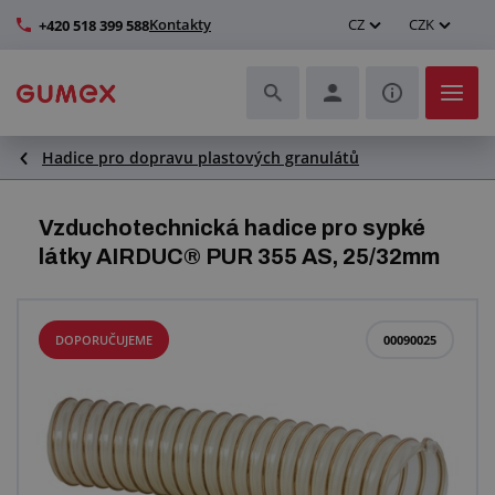
Kontakty
CZ
CZK
+420 518 399 588
Hadice pro dopravu plastových granulátů
Hadice a jejich kompletace
Profily a výroba těsnění
Vzduchotechnická hadice pro sypké
látky AIRDUC® PUR 355 AS, 25/32mm
Technické plasty
Dopravníkové pásy a montáž
DOPORUČUJEME
00090025
Zlepšení pracovního prostředí
Další pryžové a plastové výrobky