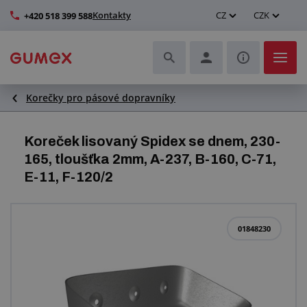
Kontakty
CZ
CZK
+420 518 399 588
Korečky pro pásové dopravníky
Hadice a jejich kompletace
Profily a výroba těsnění
Koreček lisovaný Spidex se dnem, 230-
165, tloušťka 2mm, A-237, B-160, C-71,
Technické plasty
E-11, F-120/2
Dopravníkové pásy a montáž
01848230
Zlepšení pracovního prostředí
Další pryžové a plastové výrobky