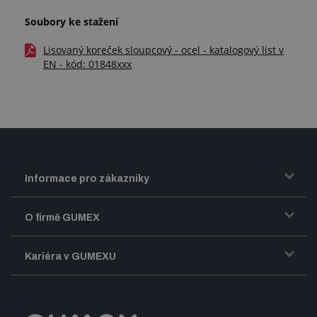
Soubory ke stažení
Lisovaný koreček sloupcový - ocel - katalogový list v
EN - kód: 01848xxx
Informace pro zákazníky
Doprava a zasílání zboží
O firmě GUMEX
Obchodní podmínky
Představení firmy GUMEX
Kariéra v GUMEXU
Fakturace DPH
Certifikace ISO
Dobře sladěný pracovní tým