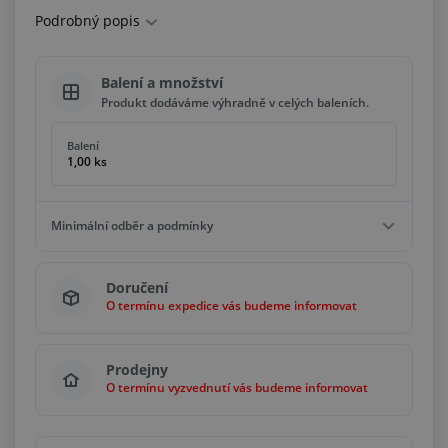
Podrobný popis
Balení a množství
Produkt dodáváme výhradně v celých baleních.
Balení
1,00 ks
Minimální odběr a podmínky
Minimální odběr
Doručení
1,00 ks
O termínu expedice vás budeme informovat
Podmínky
Násobky
1,00 ks
Prodejny
O termínu vyzvednutí vás budeme informovat