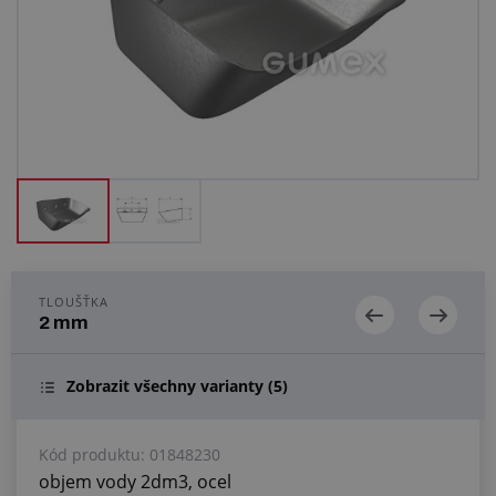
Centrum poptávek
Vše o nákupu
O nás a kariéra
TLOUŠŤKA
2 mm
Zobrazit všechny varianty
(5)
Kód produktu:
01848230
objem vody 2dm3, ocel