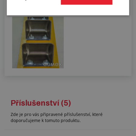
Osazování korečků a příprava pásů na
korečkové dopravníky
Příslušenství (5)
Zde je pro vás připravené příslušenství, které
doporučujeme k tomuto produktu.