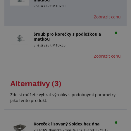
vnější závit M10x30
Zobrazit cenu
Šroub pro korečky s podložkou a
matkou
vnější závit M10x35
Zobrazit cenu
Alternativy (3)
Zde si můžete vybrat výrobky s podobnými parametry
jako tento produkt.
Koreček lisovaný Spidex bez dna
230-165, tloušťka 2mm, A-237, B-160, C-71, E-