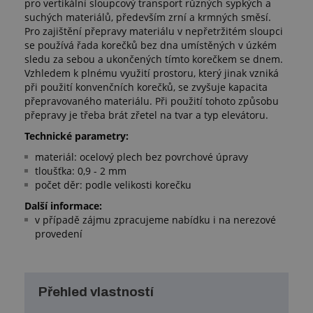
pro vertikální sloupcový transport různých sypkých a
suchých materiálů, především zrní a krmných směsí.
Pro zajištění přepravy materiálu v nepřetržitém sloupci
se používá řada korečků bez dna umístěných v úzkém
sledu za sebou a ukončených tímto korečkem se dnem.
Vzhledem k plnému využití prostoru, který jinak vzniká
při použití konvenčních korečků, se zvyšuje kapacita
přepravovaného materiálu. Při použití tohoto způsobu
přepravy je třeba brát zřetel na tvar a typ elevátoru.
Technické parametry:
materiál: ocelový plech bez povrchové úpravy
tloušťka: 0,9 - 2 mm
počet děr: podle velikosti korečku
Další informace:
v případě zájmu zpracujeme nabídku i na nerezové
provedení
Přehled vlastností