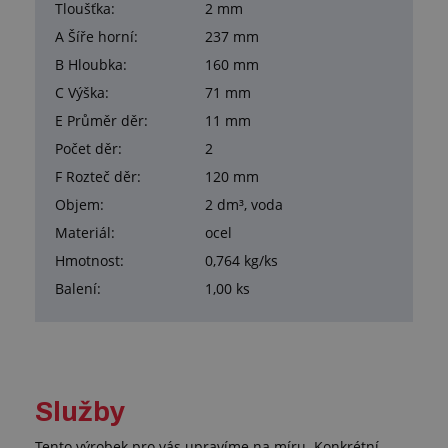
Tloušťka:
2 mm
A Šíře horní:
237 mm
B Hloubka:
160 mm
C Výška:
71 mm
E Průměr děr:
11 mm
Počet děr:
2
F Rozteč děr:
120 mm
Objem:
2 dm³, voda
Materiál:
ocel
Hmotnost:
0,764 kg/ks
Balení:
1,00 ks
Služby
Tento výrobek pro vás upravíme na míru. Konkrétní