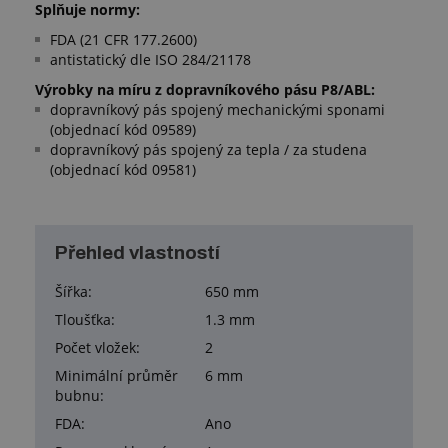
Splňuje normy:
FDA (21 CFR 177.2600)
antistatický dle ISO 284/21178
Výrobky na míru z dopravníkového pásu P8/ABL:
dopravníkový pás spojený mechanickými sponami
(objednací kód 09589)
dopravníkový pás spojený za tepla / za studena
(objednací kód 09581)
Přehled vlastností
Šířka:
650 mm
Tloušťka:
1.3 mm
Počet vložek:
2
Minimální průměr
6 mm
bubnu:
FDA:
Ano