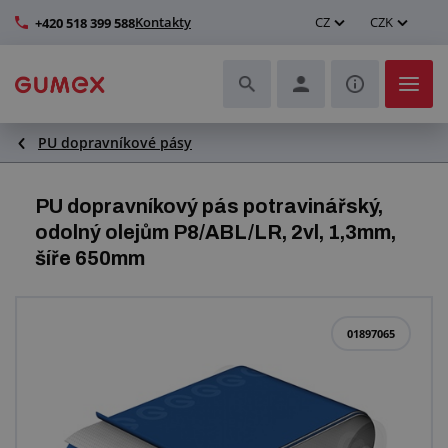
Kontakty
CZ
CZK
+420 518 399 588
PU dopravníkové pásy
Hadice a jejich kompletace
Profily a výroba těsnění
PU dopravníkový pás potravinářský,
odolný olejům P8/ABL/LR, 2vl, 1,3mm,
Technické plasty
šíře 650mm
Dopravníkové pásy a montáž
01897065
Zlepšení pracovního prostředí
Další pryžové a plastové výrobky