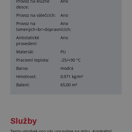
Provoz na kluzné
Ano
desce:
Provoz na válečcích:
Ano
Provoz na
Ano
lomených<br>dopravnících:
Antistatické
Ano
provedení:
Materiál:
PU
Pracovní teplota:
-25/+90 °C
Barva:
modrá
Hmotnost:
0,971 kg/m²
Balení:
65,00 m²
Služby
Tento výrobek pro vás upravíme na míru. Konkrétní