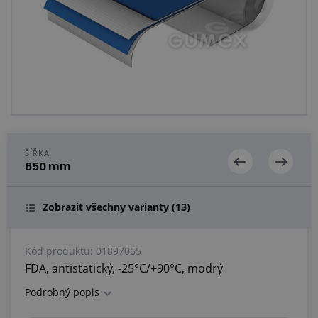
Centrum poptávek
Vše o nákupu
O nás a kariéra
ŠÍŘKA
650 mm
Zobrazit všechny varianty
(13)
Kód produktu:
01897065
FDA, antistatický, -25°C/+90°C, modrý
Podrobný popis