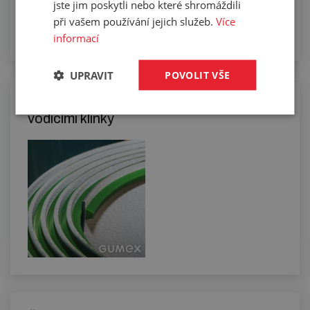
jste jim poskytli nebo které shromáždili
při vašem používání jejich služeb.
Více
informací
UPRAVIT
POVOLIT VŠE
Osazování PVC a PU pásů unašeči a
vodicími klínky