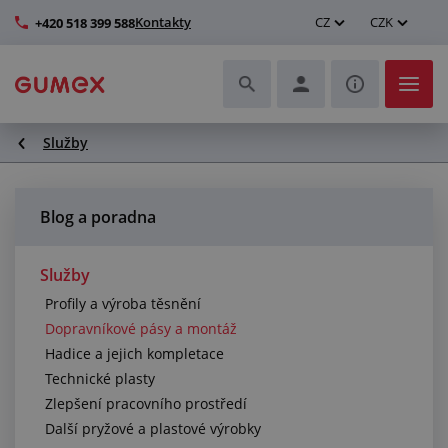
Kontakty
CZ
CZK
+420 518 399 588
Služby
Hadice a jejich kompletace
Profily a výroba těsnění
Blog a poradna
Technické plasty
Služby
Profily a výroba těsnění
Dopravníkové pásy a montáž
Dopravníkové pásy a montáž
Hadice a jejich kompletace
Zlepšení pracovního prostředí
Technické plasty
Zlepšení pracovního prostředí
Další pryžové a plastové výrobky
Další pryžové a plastové výrobky