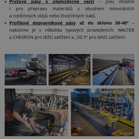
Pryžové pásy v olejivzdorné verzi
– jsou vhodné
i pro přepravu materiálů s obsahem minerálních
a rostlinných olejů nebo živočišných tuků.
Profilové dopravníkové pásy
až do sklonu 30-40°
–
nabízíme je v několika typových provedeních: WALTER
a CHEVRON pro těžší zatížení a „SG Y“ pro lehčí zatížení.