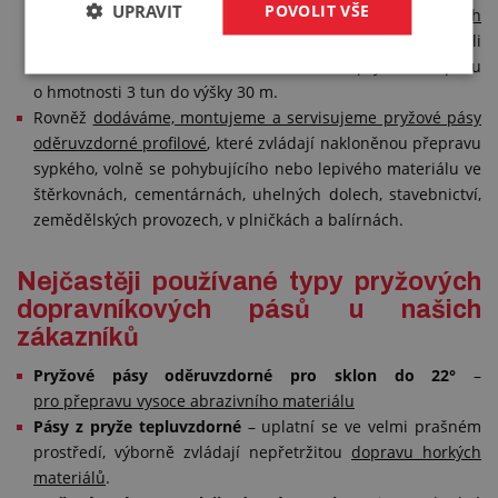
UPRAVIT
POVOLIT VŠE
pryžového dopravníkového pásu i v extrémních
podmínkách
- například ve výrobně krmných směsí provedli
naši montéři montáž 360 m dlouhého pryžového pásu
o hmotnosti 3 tun do výšky 30 m.
Rovněž
dodáváme, montujeme a servisujeme pryžové pásy
oděruvzdorné profilové
, které zvládají nakloněnou přepravu
sypkého, volně se pohybujícího nebo lepivého materiálu ve
štěrkovnách, cementárnách, uhelných dolech, stavebnictví,
zemědělských provozech, v plničkách a balírnách.
Nejčastěji používané typy pryžových
dopravníkových pásů u našich
zákazníků
Pryžové pásy oděruvzdorné pro sklon do 22°
–
pro přepravu vysoce abrazivního materiálu
Pásy z pryže tepluvzdorné
– uplatní se ve velmi prašném
prostředí, výborně zvládají nepřetržitou
dopravu horkých
materiálů
.