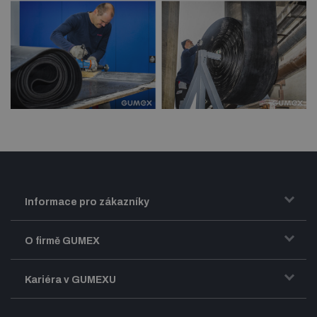
Informace pro zákazníky
Doprava a zasílání zboží
O firmě GUMEX
Obchodní podmínky
Představení firmy GUMEX
Kariéra v GUMEXU
Fakturace DPH
Certifikace ISO
Dobře sladěný pracovní tým