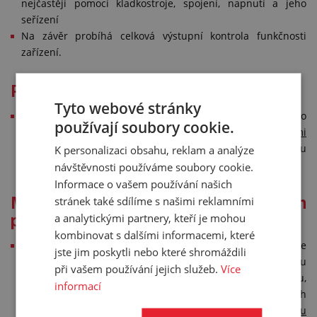
nejčastěji pomocí kladkostroje, spojení, napnutí a jeho
seřízení
Na závěr probíhá celková výstupní kontrola funkčnosti
zařízení.
Provádíme také opravy pásů
Tyto webové stránky
Realizujeme rovněž „v terénu“ opravu trhlin stávajícího
používají soubory cookie.
pásu,
osazení pásu nestandardními unašeči nebo vodicími
klínky
, případně montáž pryžového dopravníkového pásu
K personalizaci obsahu, reklam a analýze
v obtížně přístupných místech.
návštěvnosti používáme soubory cookie.
Informace o vašem používání našich
stránek také sdílíme s našimi reklamními
Máme zkušenosti z náročných
a analytickými partnery, kteří je mohou
provozů
kombinovat s dalšími informacemi, které
Pryžové dopravníkové pásy nejčastěji servisujeme
jste jim poskytli nebo které shromáždili
v „drsných“ provozech – např. v provozovnách na výrobu
při vašem používání jejich služeb.
Více
nebo dopravu štěrků, písku, cementu, asfaltu, perlitu,
informací
v obalovnách, ale i v recyklačních zařízeních
a zemědělských provozech.
Poradíme si s výměnou