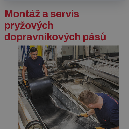
Montáž a servis
pryžových
dopravníkových pásů