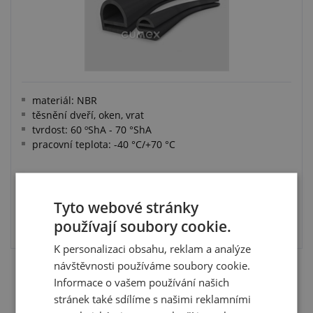
materiál: NBR
těsnění dveří, oken, vrat
tvrdost: 60 ºShA - 70 °ShA
pracovní teplota: -40 °C/+70 °C
Tyto webové stránky
VYBRAT VARIANTU
používají soubory cookie.
K personalizaci obsahu, reklam a analýze
návštěvnosti používáme soubory cookie.
Informace o vašem používání našich
stránek také sdílíme s našimi reklamními
Nenašli jste co jste hledali? Napište nám!