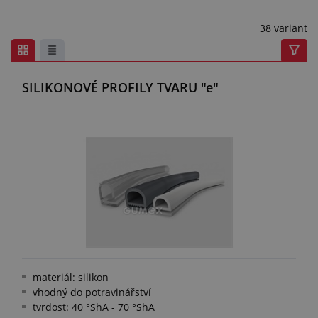
Centrum poptávek
38 variant
Vše o nákupu
O nás a kariéra
SILIKONOVÉ PROFILY TVARU "e"
materiál: silikon
vhodný do potravinářství
tvrdost: 40 °ShA - 70 °ShA