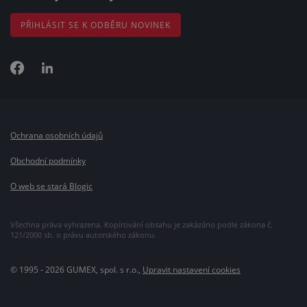
PŘIHLÁSIT SE K ODBĚRU NOVINEK
Ochrana osobních údajů
Obchodní podmínky
O web se stará Blogic
Všechna práva vyhrazena. Kopírování obsahu je zakázáno podle zákona č.
121/2000 sb. o právu autorského zákonu.
© 1995 - 2026 GUMEX, spol. s r.o.,
Upravit nastavení cookies