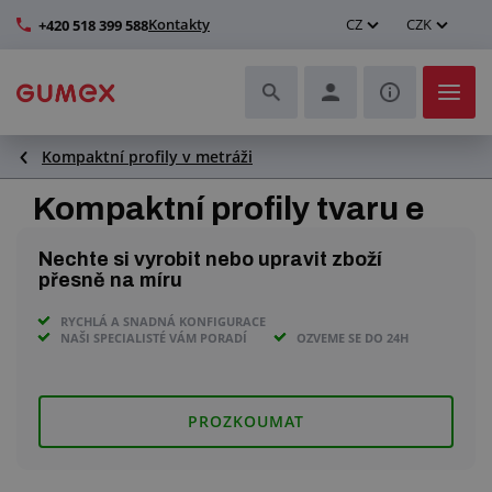
Kontakty
CZ
CZK
+420 518 399 588
Kompaktní profily v metráži
Hadice a jejich kompletace
Kompaktní profily tvaru e
Profily a výroba těsnění
Nechte si vyrobit nebo upravit zboží
Technické plasty
přesně na míru
RYCHLÁ A SNADNÁ KONFIGURACE
Dopravníkové pásy a montáž
NAŠI SPECIALISTÉ VÁM PORADÍ
OZVEME SE DO 24H
Zlepšení pracovního prostředí
PROZKOUMAT
Další pryžové a plastové výrobky