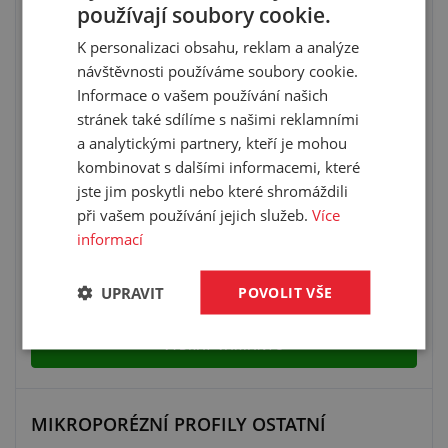
DOPORUČUJEME
používají soubory cookie.
K personalizaci obsahu, reklam a analýze
návštěvnosti používáme soubory cookie.
Informace o vašem používání našich
stránek také sdílíme s našimi reklamními
a analytickými partnery, kteří je mohou
kombinovat s dalšími informacemi, které
materiál: mikroporézní EPDM
jste jim poskytli nebo které shromáždili
3
hustota: 500 kg/m
při vašem používání jejich služeb.
Více
základna se samolepicí vrstvou
informací
pracovní teplota: -30 °C/+80 °C
UPRAVIT
POVOLIT VŠE
Skladem
VYBRAT VARIANTU
MIKROPORÉZNÍ PROFILY OSTATNÍ