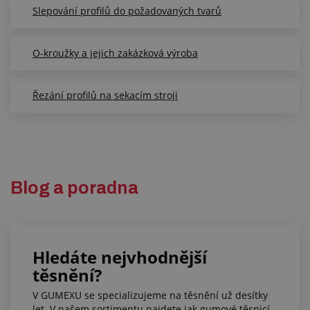
Slepování profilů do požadovaných tvarů
O-kroužky a jejich zakázková výroba
Řezání profilů na sekacím stroji
Blog a poradna
Hledáte nejvhodnější
těsnění?
V GUMEXU se specializujeme na těsnění už desítky
let. V našem sortimentu najdete jak gumové těsnicí