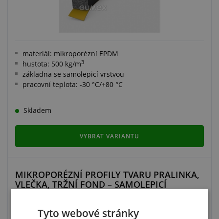
materiál: mikroporézní EPDM
3
hustota: 500 kg/m
základna se samolepicí vrstvou
pracovní teplota: -30 °C/+80 °C
Skladem
VYBRAT VARIANTU
MIKROPORÉZNÍ PROFILY TVARU PRALINKA,
VLEČKA, TRŽNÍ FOND – SAMOLEPICÍ
Tyto webové stránky