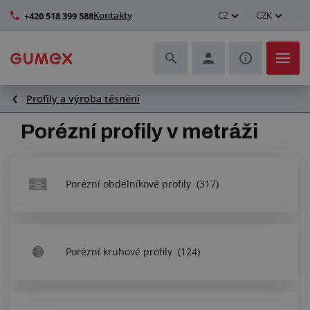
Kontakty
CZ
CZK
+420 518 399 588
Profily a výroba těsnění
Hadice a jejich kompletace
Porézní profily v metráži
Profily a výroba těsnění
Technické plasty
Porézní obdélníkové profily
(317)
Dopravníkové pásy a montáž
Zlepšení pracovního prostředí
Porézní kruhové profily
(124)
Další pryžové a plastové výrobky