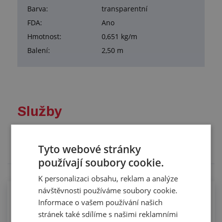
Barva:
transparentní
FDA:
Ano
Hmotnost:
0,651 kg/m
Balení:
2,50 m
Služby
Tento výrobek pro vás upravíme na míru. Konkrétní
specifikaci budete moci upřesnit v poznámce u
Tyto webové stránky
objednávky.
používají soubory cookie.
K personalizaci obsahu, reklam a analýze
návštěvnosti používáme soubory cookie.
Kompletace hadic koncovkami pomocí
Informace o vašem používání našich
spon
stránek také sdílíme s našimi reklamními