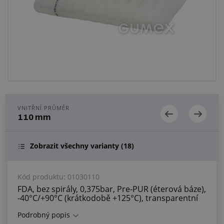
Centrum poptávek
Vše o nákupu
O nás a kariéra
VNITŘNÍ PRŮMĚR
110 mm
Zobrazit všechny varianty
(18)
Kód produktu:
01030110
FDA, bez spirály, 0,375bar, Pre-PUR (éterová báze),
-40°C/+90°C (krátkodobě +125°C), transparentní
Podrobný popis