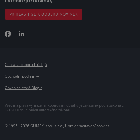
Odebírejte novinky
PŘIHLÁSIT SE K ODBĚRU NOVINEK
Ochrana osobních údajů
Obchodní podmínky
O web se stará Blogic
Všechna práva vyhrazena. Kopírování obsahu je zakázáno podle zákona č.
121/2000 sb. o právu autorského zákonu.
© 1995 - 2026 GUMEX, spol. s r.o.,
Upravit nastavení cookies