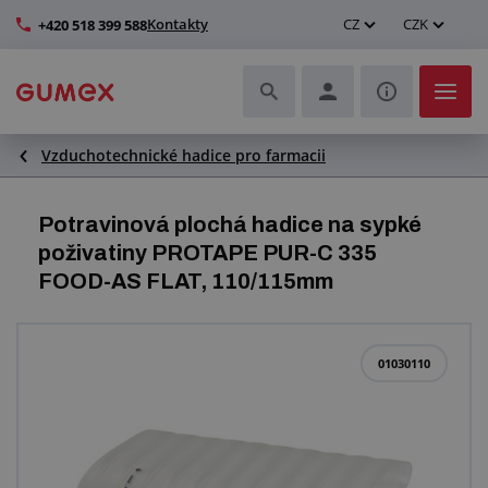
Kontakty
CZ
CZK
+420 518 399 588
Vzduchotechnické hadice pro farmacii
Hadice a jejich kompletace
Profily a výroba těsnění
Potravinová plochá hadice na sypké
poživatiny PROTAPE PUR-C 335
Technické plasty
FOOD-AS FLAT, 110/115mm
Dopravníkové pásy a montáž
01030110
Zlepšení pracovního prostředí
Další pryžové a plastové výrobky