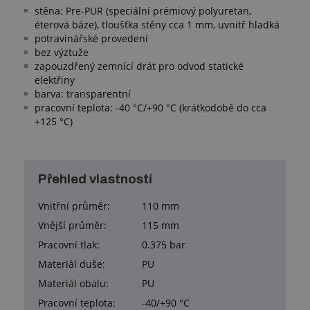
stěna: Pre-PUR (speciální prémiový polyuretan,
éterová báze), tloušťka stěny cca 1 mm, uvnitř hladká
potravinářské provedení
bez výztuže
zapouzdřený zemnící drát pro odvod statické
elektřiny
barva: transparentní
pracovní teplota: -40 °C/+90 °C (krátkodobě do cca
+125 °C)
Přehled vlastností
Vnitřní průměr:
110 mm
Vnější průměr:
115 mm
Pracovní tlak:
0.375 bar
Materiál duše:
PU
Materiál obalu:
PU
Pracovní teplota:
-40/+90 °C