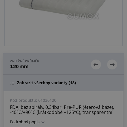
Centrum poptávek
Vše o nákupu
O nás a kariéra
VNITŘNÍ PRŮMĚR
120 mm
Zobrazit všechny varianty
(18)
Kód produktu:
01030120
FDA, bez spirály, 0,34bar, Pre-PUR (éterová báze),
-40°C/+90°C (krátkodobě +125°C), transparentní
Podrobný popis