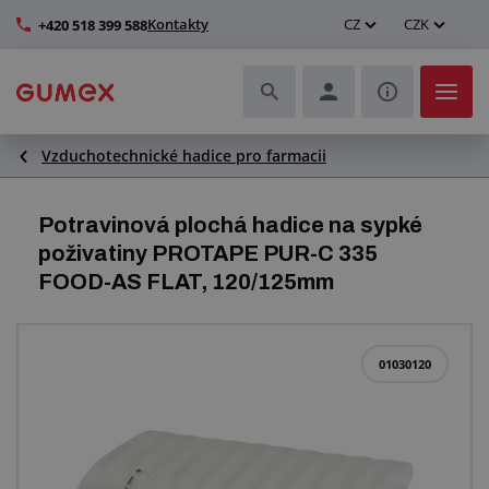
Kontakty
CZ
CZK
+420 518 399 588
Vzduchotechnické hadice pro farmacii
Hadice a jejich kompletace
Profily a výroba těsnění
Potravinová plochá hadice na sypké
poživatiny PROTAPE PUR-C 335
Technické plasty
FOOD-AS FLAT, 120/125mm
Dopravníkové pásy a montáž
01030120
Zlepšení pracovního prostředí
Další pryžové a plastové výrobky