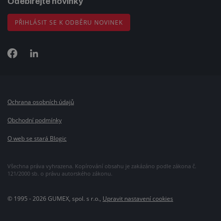
Odebírejte novinky
PŘIHLÁSIT SE K ODBĚRU NOVINEK
Ochrana osobních údajů
Obchodní podmínky
O web se stará Blogic
Všechna práva vyhrazena. Kopírování obsahu je zakázáno podle zákona č.
121/2000 sb. o právu autorského zákonu.
© 1995 - 2026 GUMEX, spol. s r.o.,
Upravit nastavení cookies