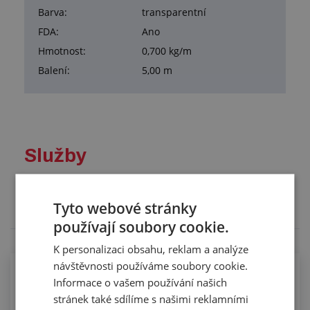
Barva:
transparentní
FDA:
Ano
Hmotnost:
0,700 kg/m
Balení:
5,00 m
Služby
Tento výrobek pro vás upravíme na míru. Konkrétní
specifikaci budete moci upřesnit v poznámce u
Tyto webové stránky
objednávky.
používají soubory cookie.
K personalizaci obsahu, reklam a analýze
návštěvnosti používáme soubory cookie.
Kompletace hadic koncovkami pomocí
Informace o vašem používání našich
spon
stránek také sdílíme s našimi reklamními