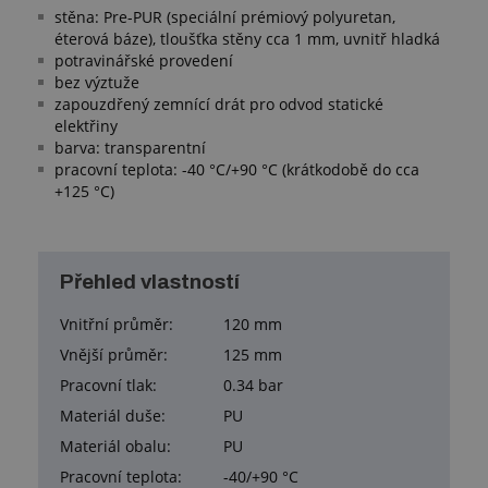
stěna: Pre-PUR (speciální prémiový polyuretan,
éterová báze), tloušťka stěny cca 1 mm, uvnitř hladká
potravinářské provedení
bez výztuže
zapouzdřený zemnící drát pro odvod statické
elektřiny
barva: transparentní
pracovní teplota: -40 °C/+90 °C (krátkodobě do cca
+125 °C)
Přehled vlastností
Vnitřní průměr:
120 mm
Vnější průměr:
125 mm
Pracovní tlak:
0.34 bar
Materiál duše:
PU
Materiál obalu:
PU
Pracovní teplota:
-40/+90 °C