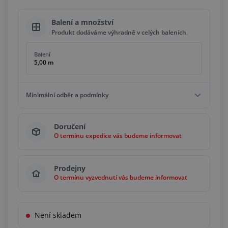
Balení a množství
Produkt dodáváme výhradně v celých baleních.
Balení
5,00 m
Minimální odběr a podmínky
Minimální odběr
Doručení
100,00 m
O termínu expedice vás budeme informovat
Podmínky
Násobky
5,00 m
Prodejny
O termínu vyzvednutí vás budeme informovat
Není skladem