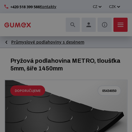
Kontakty
CZ
CZK
+420 518 399 588
Průmyslové podlahoviny s desénem
Hadice a jejich kompletace
Profily a výroba těsnění
Pryžová podlahovina METRO, tloušťka
5mm, šíře 1450mm
Technické plasty
Dopravníkové pásy a montáž
DOPORUČUJEME
05434050
Zlepšení pracovního prostředí
Další pryžové a plastové výrobky