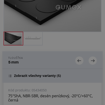
Centrum poptávek
Vše o nákupu
O nás a kariéra
TLOUŠŤKA
5 mm
Zobrazit všechny varianty
(5)
Kód produktu:
05434050
75°ShA, NBR-SBR, desén penízkový, -20°C/+60°C,
černá