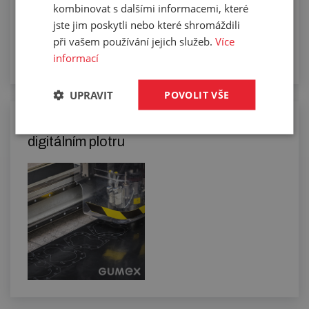
kombinovat s dalšími informacemi, které
jste jim poskytli nebo které shromáždili
při vašem používání jejich služeb.
Více
informací
UPRAVIT
POVOLIT VŠE
Řezání kompaktních materiálů na
digitálním plotru