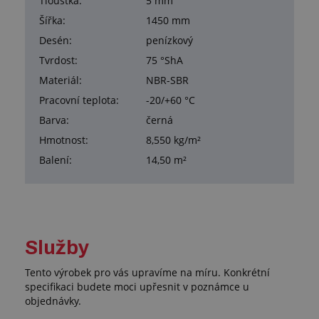
Tloušťka:
5 mm
Šířka:
1450 mm
Desén:
penízkový
Tvrdost:
75 °ShA
Materiál:
NBR-SBR
Pracovní teplota:
-20/+60 °C
Barva:
černá
Hmotnost:
8,550 kg/m²
Balení:
14,50 m²
Služby
Tento výrobek pro vás upravíme na míru. Konkrétní
specifikaci budete moci upřesnit v poznámce u
objednávky.