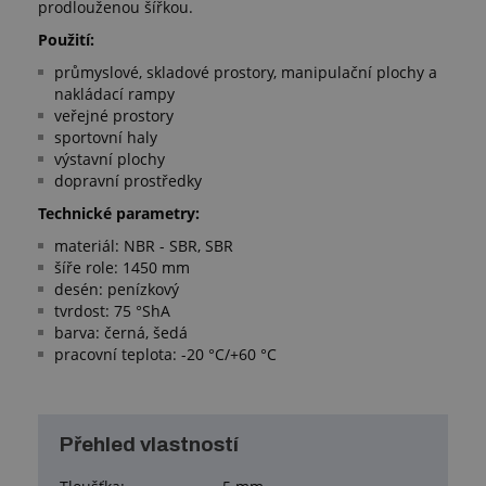
prodlouženou šířkou.
Použití: ​
průmyslové, skladové prostory, manipulační plochy a
nakládací rampy
veřejné prostory
sportovní haly
výstavní plochy
dopravní prostředky
Technické parametry:
materiál: NBR - SBR, SBR
šíře role: 1450 mm
desén: penízkový
tvrdost: 75 °ShA
barva: černá, šedá
pracovní teplota: -20 °C/+60 °C
Přehled vlastností