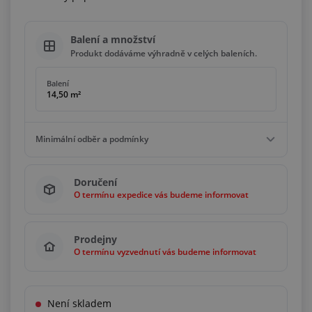
Balení a množství
Produkt dodáváme výhradně v celých baleních.
Balení
14,50 m²
Minimální odběr a podmínky
Minimální odběr
Doručení
14,50 m²
O termínu expedice vás budeme informovat
Podmínky
Násobky
14,50 m²
Prodejny
O termínu vyzvednutí vás budeme informovat
Není skladem