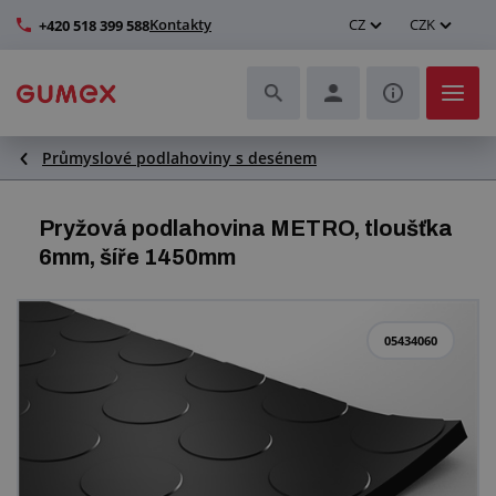
Kontakty
CZ
CZK
+420 518 399 588
Průmyslové podlahoviny s desénem
Hadice a jejich kompletace
Profily a výroba těsnění
Pryžová podlahovina METRO, tloušťka
6mm, šíře 1450mm
Technické plasty
Dopravníkové pásy a montáž
05434060
Zlepšení pracovního prostředí
Další pryžové a plastové výrobky