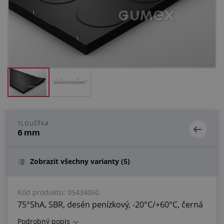
Centrum poptávek
Vše o nákupu
O nás a kariéra
TLOUŠŤKA
6 mm
Zobrazit všechny varianty
(5)
Kód produktu:
05434060
75°ShA, SBR, desén penízkový, -20°C/+60°C, černá
Podrobný popis