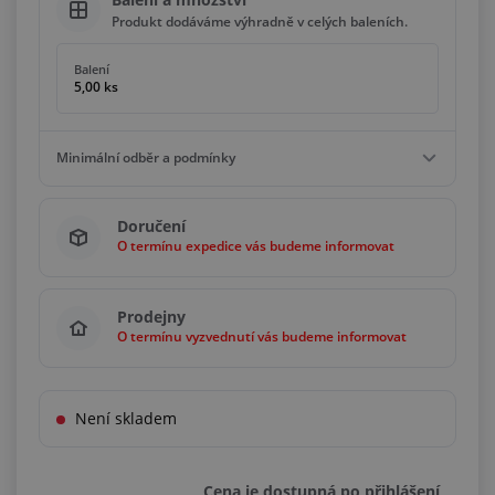
Produkt dodáváme výhradně v celých baleních.
Balení
5,00 ks
Minimální odběr a podmínky
Minimální odběr
Doručení
5,00 ks
O termínu expedice vás budeme informovat
Podmínky
Násobky
5,00 ks
Prodejny
O termínu vyzvednutí vás budeme informovat
Není skladem
Cena je dostupná po přihlášení