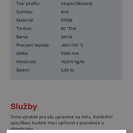
Tvar profilu:
nespecifikovaný
Dutinka:
Ano
Materiál:
EPDM
Tvrdost:
60 °ShA
Barva:
černá
Pracovní teplota:
-40/+100 °C
Délka:
5500 mm
Hmotnost:
10,010 kg/ks
Balení:
5,00 ks
Služby
Tento výrobek pro vás upravíme na míru. Konkrétní
specifikaci budete moci upřesnit v poznámce u
objednávky.