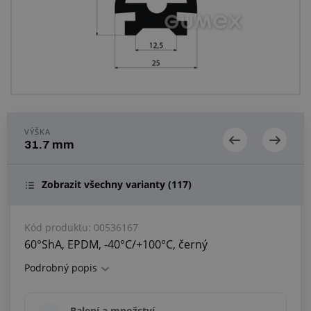
Centrum poptávek
Vše o nákupu
O nás a kariéra
VÝŠKA
31.7 mm
Zobrazit všechny varianty
(117)
Kód produktu:
00536167
60°ShA, EPDM, -40°C/+100°C, černý
Podrobný popis
Balení a množství