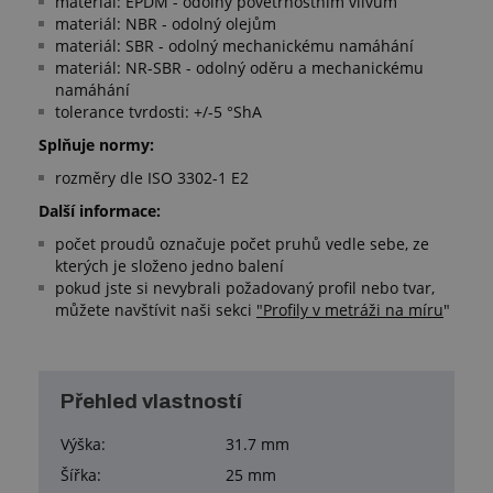
materiál: EPDM - odolný povětrnostním vlivům
materiál: NBR - odolný olejům
materiál: SBR - odolný mechanickému namáhání
materiál: NR-SBR - odolný oděru a mechanickému
namáhání
tolerance tvrdosti: +/-5 °ShA
Splňuje normy:
rozměry dle ISO 3302-1 E2
Další informace:
počet proudů označuje počet pruhů vedle sebe, ze
kterých je složeno jedno balení
pokud jste si nevybrali požadovaný profil nebo tvar,
můžete navštívit naši sekci
"Profily v metráži na míru
"
Přehled vlastností
Výška:
31.7 mm
Šířka:
25 mm