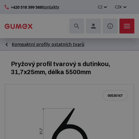
Kontakty
CZ
CZK
+420 518 399 588
Kompaktní profily ostatních tvarů
Hadice a jejich kompletace
Profily a výroba těsnění
Pryžový profil tvarový s dutinkou,
31,7x25mm, délka 5500mm
Technické plasty
Dopravníkové pásy a montáž
00536167
Zlepšení pracovního prostředí
Další pryžové a plastové výrobky