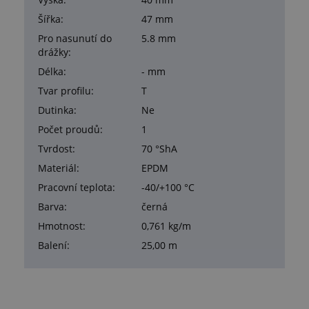
Šířka:
47 mm
Pro nasunutí do
5.8 mm
drážky:
Délka:
- mm
Tvar profilu:
T
Dutinka:
Ne
Počet proudů:
1
Tvrdost:
70 °ShA
Materiál:
EPDM
Pracovní teplota:
-40/+100 °C
Barva:
černá
Hmotnost:
0,761 kg/m
Balení:
25,00 m