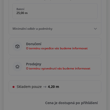
Balení
25,00 m
Minimální odběr a podmínky
Minimální odběr
Doručení
25,00 m
O termínu expedice vás budeme informovat
Podmínky
Násobky
25,00 m
Prodejny
O termínu vyzvednutí vás budeme informovat
Skladem pouze
4,20 m
Cena je dostupná po přihlášení