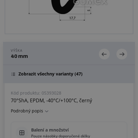
Centrum poptávek
Vše o nákupu
O nás a kariéra
VÝŠKA
40 mm
Zobrazit všechny varianty
(47)
Kód produktu:
05393028
70°ShA, EPDM, -40°C/+100°C, černý
Podrobný popis
Balení a množství
Pouze násobky doporučené délky