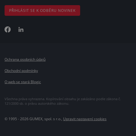
PŘIHLÁSIT SE K ODBĚRU NOVINEK
Ochrana osobních údajů
Obchodní podmínky
O web se stará Blogic
Všechna práva vyhrazena. Kopírování obsahu je zakázáno podle zákona č.
121/2000 sb. o právu autorského zákonu.
© 1995 - 2026 GUMEX, spol. s r.o.,
Upravit nastavení cookies