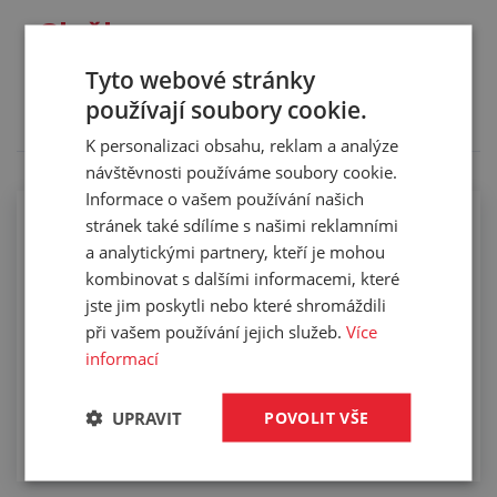
Služby
Tento výrobek pro vás upravíme na míru. Konkrétní
Tyto webové stránky
specifikaci budete moci upřesnit v poznámce u
používají soubory cookie.
objednávky.
K personalizaci obsahu, reklam a analýze
návštěvnosti používáme soubory cookie.
Informace o vašem používání našich
stránek také sdílíme s našimi reklamními
Řezání profilů na sekacím stroji
a analytickými partnery, kteří je mohou
kombinovat s dalšími informacemi, které
jste jim poskytli nebo které shromáždili
při vašem používání jejich služeb.
Více
informací
UPRAVIT
POVOLIT VŠE