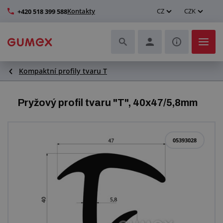
Kontakty
CZ
CZK
+420 518 399 588
Kompaktní profily tvaru T
Hadice a jejich kompletace
Profily a výroba těsnění
Pryžový profil tvaru "T", 40x47/5,8mm
Technické plasty
05393028
Dopravníkové pásy a montáž
Zlepšení pracovního prostředí
Další pryžové a plastové výrobky