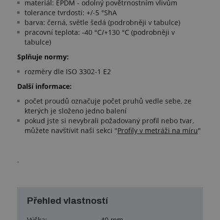
materiál: EPDM - odolný povětrnostním vlivům
tolerance tvrdosti: +/-5 °ShA
barva: černá, světle šedá (podrobněji v tabulce)
pracovní teplota: -40 °C/+130 °C (podrobněji v
tabulce)
Splňuje normy:
rozměry dle ISO 3302-1 E2
Další informace:
​počet proudů označuje počet pruhů vedle sebe, ze
kterých je složeno jedno balení
​pokud jste si nevybrali požadovaný profil nebo tvar,
můžete navštívit naši sekci "
Profily v metráži na míru
"
.
Přehled vlastností
Výška:
40 mm