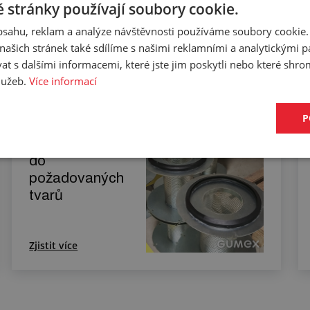
 stránky používají soubory cookie.
obsahu, reklam a analýze návštěvnosti používáme soubory cookie.
ašich stránek také sdílíme s našimi reklamními a analytickými par
 s dalšími informacemi, které jste jim poskytli nebo které shro
cifikaci budete moci upřesnit v poznámce u objednávky.
služeb.
Více informací
P
Slepování profilů
do
požadovaných
tvarů
Zjistit více