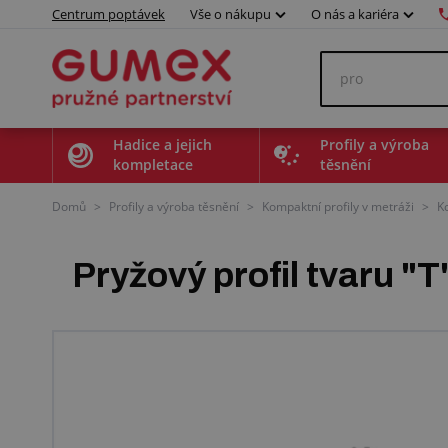
Centrum poptávek
Vše o nákupu
O nás a kariéra
Hadice a jejich
Profily a výroba
kompletace
těsnění
Domů
>
Profily a výroba těsnění
>
Kompaktní profily v metráži
>
K
Pryžový profil tvaru "