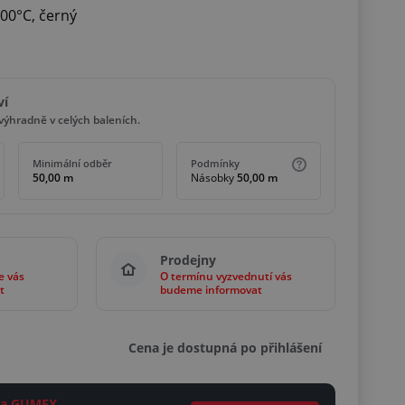
00°C, černý
ví
ýhradně v celých baleních.
Minimální odběr
Podmínky
50,00 m
Násobky
50,00 m
Prodejny
e vás
O termínu vyzvednutí vás
t
budeme informovat
Cena je dostupná po přihlášení
ěta GUMEX