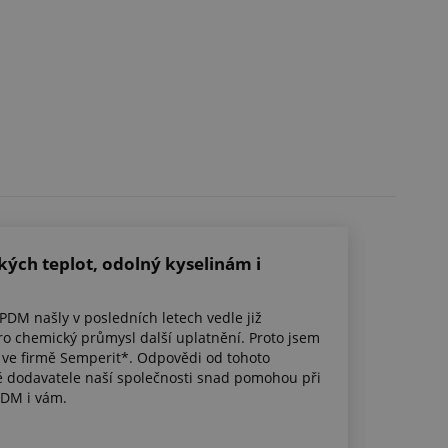
ých teplot, odolný kyselinám i
PDM našly v posledních letech vedle již
ro chemický průmysl další uplatnění. Proto jsem
i ve firmě Semperit*. Odpovědi od tohoto
ě dodavatele naší společnosti snad pomohou při
PDM i vám.