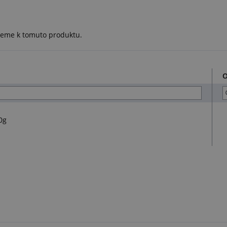
ujeme k tomuto produktu.
O
0g