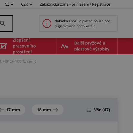
CZ
CZK
Zákaznická zóna - přihlášení
/
Registrace
Nabídka zboží je platná pouze pro
registrované podnikatele
Zlepšení
Další pryžové a
pracovního
plastové výrobky
prostředí
M, -40°C/+100°C, černý
17 mm
18 mm
Vše
(47)