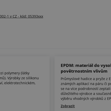
3302-1 v CZ - kód: 05393xxx
EPDM: materiál do vysok
povětrnostním vlivům
zi polymery (látky
mů). Výrobky ze silikonu
Průmyslové hadice a pryže z E
ví, elektrotechnickém,
známých aplikací na páru či p
se na více podrobností zeptal
důležitého výrobce a současn
výběru vhodných výrobků z E
Zobrazit