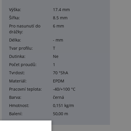
Výška:
17.4 mm
Šířka:
8.5 mm
Pro nasunutí do
6 mm
drážky:
Délka:
- mm
Tvar profilu:
T
Dutinka:
Ne
Počet proudů:
1
Tvrdost:
70 °ShA
Materiál:
EPDM
Pracovní teplota:
-40/+100 °C
Barva:
černá
Hmotnost:
0,151 kg/m
Balení:
50,00 m