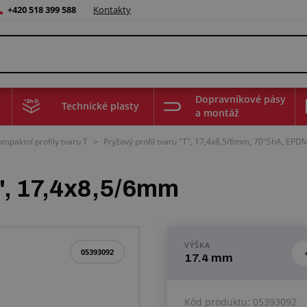
+420 518 399 588
Kontakty
Dopravníkové pásy
Technické plasty
a montáž
ompaktní profily tvaru T
>
Pryžový profil tvaru "T", 17,4x8,5/6mm, 70°ShA, EPD
T", 17,4x8,5/6mm
VÝŠKA
05393092
17.4 mm
Kód produktu:
05393092