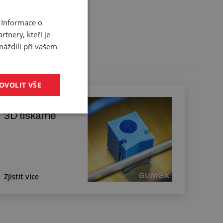
 Informace o
tnery, kteří je
máždili při vašem
OVOLIT VŠE
Vzorky profilů na
3D tiskárně
Zjistit více