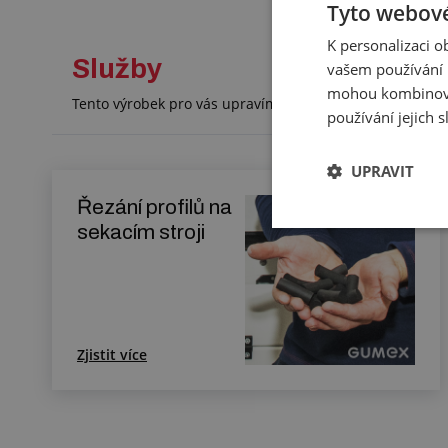
Tyto webové
K personalizaci 
Služby
vašem používání n
mohou kombinovat
Tento výrobek pro vás upravíme na míru. Konkrétní spe
používání jejich 
UPRAVIT
Řezání profilů na
sekacím stroji
Zjistit více