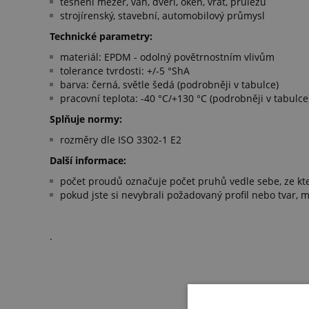
těsnění mezer, vah, dveří, oken, vrat, průlezů
strojírenský, stavební, automobilový průmysl
Technické parametry:
materiál: EPDM - odolný povětrnostním vlivům
tolerance tvrdosti: +/-5 °ShA
barva: černá, světle šedá (podrobněji v tabulce)
pracovní teplota: -40 °C/+130 °C (podrobněji v tabulce
Splňuje normy:
rozměry dle ISO 3302-1 E2
Další informace:
​počet proudů označuje počet pruhů vedle sebe, ze kt
​pokud jste si nevybrali požadovaný profil nebo tvar, m
.