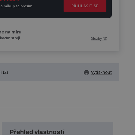
PŘIHLÁSIT SE
 a nákup se prosím
me na míru
kacím stroji
Služby (3)
i (2)
Vytisknout
Přehled vlastností