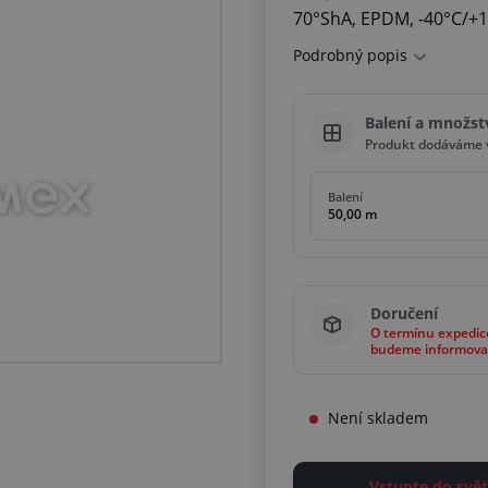
70°ShA, EPDM, -40°C/+1
Podrobný popis
Balení a množst
Produkt dodáváme v
Balení
50,00 m
Doručení
O termínu expedic
budeme informova
Není skladem
Vstupte do sv