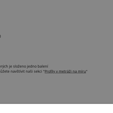
)
erých je složeno jedno balení
ůžete navštívit naši sekci "
Profily v metráži na míru
"