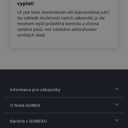
vyplatí
Už jste letos zkontrolovali váš dopravníkový pás?
Na základě zkušeností našich zákazníků je ale
mnohem lepší průběžná kontrola a včasná
výměna pásů, než následné odstraňování
vzniklých škod.
Informace pro zákazníky
Doprava a zasílání zboží
O firmě GUMEX
Obchodní podmínky
Představení firmy GUMEX
Kariéra v GUMEXU