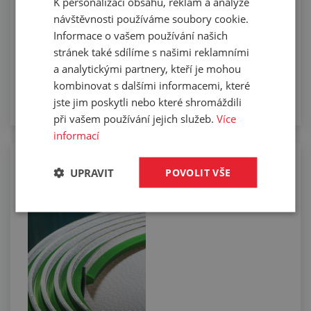
K personalizaci obsahu, reklam a analýze
návštěvnosti používáme soubory cookie.
Informace o vašem používání našich
stránek také sdílíme s našimi reklamními
a analytickými partnery, kteří je mohou
kombinovat s dalšími informacemi, které
jste jim poskytli nebo které shromáždili
při vašem používání jejich služeb.
Více
informací
Osazování PVC a PU pásů unašeči a
UPRAVIT
POVOLIT VŠE
vodicími klínky