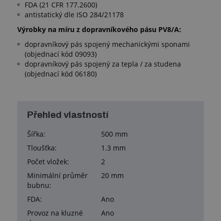
FDA (21 CFR 177.2600)
antistatický dle ISO 284/21178
Výrobky na míru z dopravníkového pásu PV8/A:
dopravníkový pás spojený mechanickými sponami
(objednací kód 09093)
dopravníkový pás spojený za tepla / za studena
(objednací kód 06180)
Přehled vlastností
Šířka:
500 mm
Tloušťka:
1.3 mm
Počet vložek:
2
Minimální průměr
20 mm
bubnu:
FDA:
Ano
Provoz na kluzné
Ano