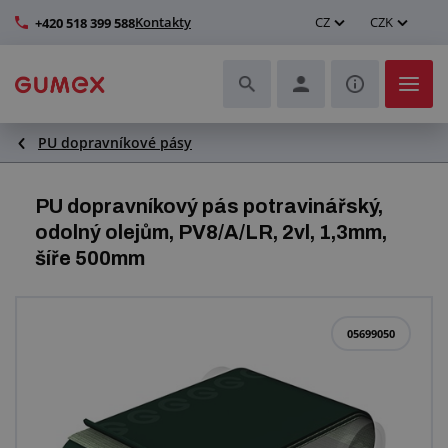
Kontakty
CZ
CZK
+420 518 399 588
PU dopravníkové pásy
Hadice a jejich kompletace
Profily a výroba těsnění
PU dopravníkový pás potravinářský,
odolný olejům, PV8/A/LR, 2vl, 1,3mm,
Technické plasty
šíře 500mm
Dopravníkové pásy a montáž
05699050
Zlepšení pracovního prostředí
Další pryžové a plastové výrobky