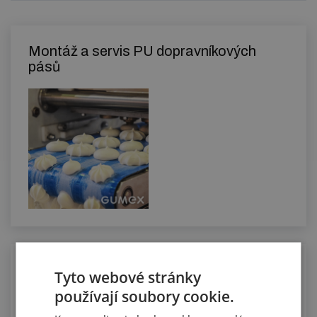
Montáž a servis PU dopravníkových
pásů
Osazování dopravníkových pásů
Tyto webové stránky
vlnovci
používají soubory cookie.