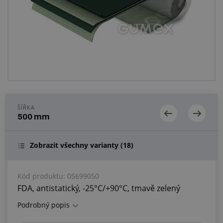
Centrum poptávek
Vše o nákupu
O nás a kariéra
ŠÍŘKA
500 mm
Zobrazit všechny varianty
(18)
Kód produktu:
05699050
FDA, antistatický, -25°C/+90°C, tmavě zelený
Podrobný popis