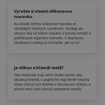
Vyrobte si vlastní silikonovou
tvarovku
Na skladě držíme silikonové tvarovky ve
všelijakých možných rozměrech. Vznikají ale
situace, kdy už běžné redukce a kolínka nestačí a
potřebujete atypickou tvarovku. S obyčejnou
hliníkovou trubkou je to hračka. Jak na to?
Je silikon a křemík totéž?
Oba materiály mají velmi široké využití, oba
obsahují křemík, v angličtině mají téměř totožný
název (silicon pro křemík a silicone pro silikon), a
přesto mezi nimi existují podstatné rozdíly.