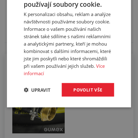
používají soubory cookie.
Služby
K personalizaci obsahu, reklam a analýze
Tento výrobek pro vás upravíme na míru. Konkrétní
návštěvnosti používáme soubory cookie.
specifikaci budete moci upřesnit v poznámce u
Informace o vašem používání našich
objednávky.
stránek také sdílíme s našimi reklamními
a analytickými partnery, kteří je mohou
kombinovat s dalšími informacemi, které
jste jim poskytli nebo které shromáždili
Kompletace hadic koncovkami pomocí
při vašem používání jejich služeb.
Více
spon
informací
UPRAVIT
POVOLIT VŠE