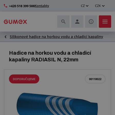
Kontakty
CZ
CZK
+420 518 399 588
Silikonové hadice na horkou vodu a chladicí kapaliny
Hadice a jejich kompletace
Profily a výroba těsnění
Hadice na horkou vodu a chladicí
kapaliny RADIASIL N, 22mm
Technické plasty
Dopravníkové pásy a montáž
DOPORUČUJEME
00118022
Zlepšení pracovního prostředí
Další pryžové a plastové výrobky