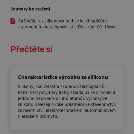
Soubory ke stažení
RADIASIL N - silikonová hadice ke chladičům
automobilů - katalogový list v EN - kód: 00118xxx
Přečtěte si
Charakteristika výrobků ze silikonu
Silikony jsou zvláštní skupinou termoplastů.
Patří mezi polymery (látky skládající se z molekul
jednoho nebo více druhů atomů). Výrobky ze
silikonu nalézají široké uplatnění ve stavebnictví,
zdravotnictví, elektrotechnickém, automobilovém
i leteckém průmyslu.