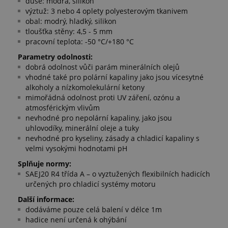
duše: modrá, silikon
výztuž: 3 nebo 4 oplety polyesterovým tkanivem
obal: modrý, hladký, silikon
tloušťka stěny: 4,5 - 5 mm
pracovní teplota: -50 °C/+180 °C
Parametry odolnosti:
dobrá odolnost vůči parám minerálních olejů
vhodné také pro polární kapaliny jako jsou vícesytné
alkoholy a nízkomolekulární ketony
mimořádná odolnost proti UV záření, ozónu a
atmosférickým vlivům
nevhodné pro nepolární kapaliny, jako jsou
uhlovodíky, minerální oleje a tuky
nevhodné pro kyseliny, zásady a chladicí kapaliny s
velmi vysokými hodnotami pH
Splňuje normy:
SAEJ20 R4 třída A – o vyztužených flexibilních hadicích
určených pro chladicí systémy motoru
Další informace:
dodáváme pouze celá balení v délce 1m
hadice není určená k ohýbání