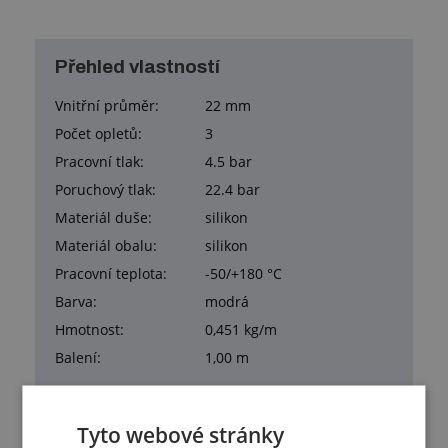
Přehled vlastností
Vnitřní průměr:
22 mm
Počet opletů:
3
Pracovní tlak:
4.5 bar
Poruchový tlak:
22.4 bar
Materiál duše:
silikon
Materiál obalu:
silikon
Pracovní teplota:
-50/+180 °C
Barva:
modrá
Hmotnost:
0,451 kg/m
Balení:
1,00 m
Tyto webové stránky