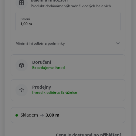
Produkt dodáváme výhradně v celých baleních.
Balení
1,00 m
Minimální odběr a podmínky
Minimální odběr
Doručení
1,00 m
Expedujeme ihned
Podmínky
Násobky
1,00 m
Prodejny
Ihned k odběru: Strážnice
Skladem
3,00 m
Cena je dostupná po přihlášení