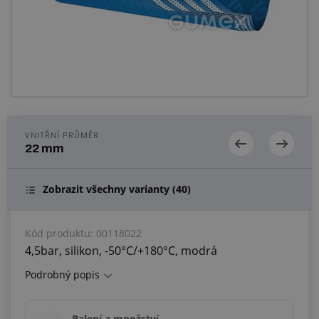
Centrum poptávek
Vše o nákupu
O nás a kariéra
VNITŘNÍ PRŮMĚR
22 mm
Zobrazit všechny varianty
(40)
Kód produktu:
00118022
4,5bar, silikon, -50°C/+180°C, modrá
Podrobný popis
Balení a množství