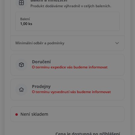
Produkt dodáváme výhradně v celých baleních.
Balení
1,00 ks
Minimální odběr a podmínky
Minimální odběr
Doručení
1,00 ks
O termínu expedice vás budeme informovat
Podmínky
Násobky
1,00 ks
Prodejny
O termínu vyzvednutí vás budeme informovat
Není skladem
Cena je dostupná po přihlášení