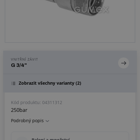
Centrum poptávek
Vše o nákupu
O nás a kariéra
VNITŘNÍ ZÁVIT
G 3/4"
Zobrazit všechny varianty
(2)
Kód produktu:
04311312
250bar
Podrobný popis
Balení a množství