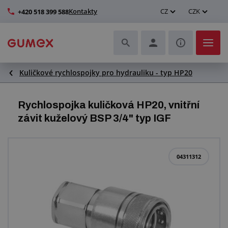
Kontakty
CZ
CZK
+420 518 399 588
Kuličkové rychlospojky pro hydrauliku - typ HP20
Hadice a jejich kompletace
Profily a výroba těsnění
Rychlospojka kuličková HP20, vnitřní
závit kuželový BSP 3/4" typ IGF
Technické plasty
Dopravníkové pásy a montáž
04311312
Zlepšení pracovního prostředí
Další pryžové a plastové výrobky