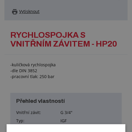
Vytisknout
RYCHLOSPOJKA S
VNITŘNÍM ZÁVITEM - HP20
-kuličková rychlospojka
-dle DIN 3852
-pracovní tlak: 250 bar
Přehled vlastností
Vnitřní závit:
G 3/4"
Typ:
IGF
L1:
104 mm