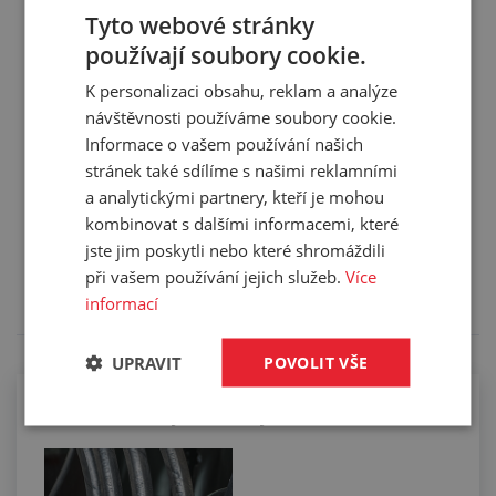
Pracovní tlak:
250 bar
Tyto webové stránky
používají soubory cookie.
Hmotnost:
0,871 kg/ks
Balení:
1,00 ks
K personalizaci obsahu, reklam a analýze
návštěvnosti používáme soubory cookie.
Informace o vašem používání našich
stránek také sdílíme s našimi reklamními
a analytickými partnery, kteří je mohou
Služby
kombinovat s dalšími informacemi, které
jste jim poskytli nebo které shromáždili
Tento výrobek pro vás upravíme na míru. Konkrétní
při vašem používání jejich služeb.
Více
specifikaci budete moci upřesnit v poznámce u
objednávky.
informací
UPRAVIT
POVOLIT VŠE
Osazování hydraulických hadic