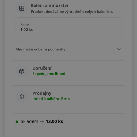
Balení a množství
Produkt dodáváme výhradně v celých baleních.
Balení
1,00 ks
Minimální odběr a podmínky
Minimální odběr
Doručení
1,00 ks
Expedujeme ihned
Podmínky
Násobky
1,00 ks
Prodejny
Ihned k odběru: Brno
Skladem
13,00 ks