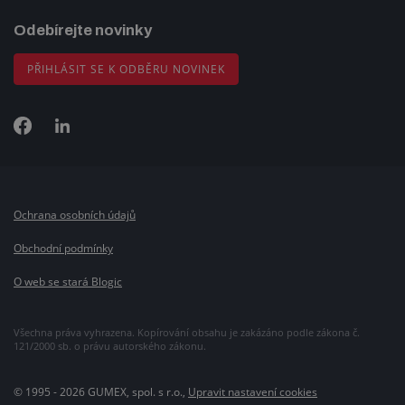
Odebírejte novinky
PŘIHLÁSIT SE K ODBĚRU NOVINEK
Ochrana osobních údajů
Obchodní podmínky
O web se stará Blogic
Všechna práva vyhrazena. Kopírování obsahu je zakázáno podle zákona č.
121/2000 sb. o právu autorského zákonu.
© 1995 - 2026 GUMEX, spol. s r.o.,
Upravit nastavení cookies