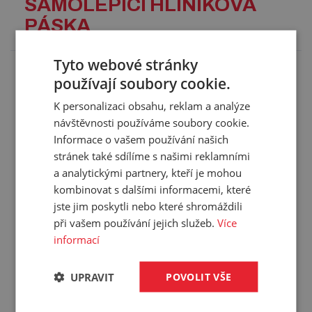
SAMOLEPICÍ HLINÍKOVÁ
PÁSKA
Tyto webové stránky
Hliníková samolepicí páska určená pro těsnění
používají soubory cookie.
vzduchovodů, vhodná pro vnitřní i venkovní použití.
K personalizaci obsahu, reklam a analýze
Použití:
návštěvnosti používáme soubory cookie.
určena pro krytí, opravy, izolování a utěsnění
Informace o vašem používání našich
ventilačních a klimatizačních systémů
stránek také sdílíme s našimi reklamními
stříbrný povrch pásky slouží i jako odrazová vrstva
a analytickými partnery, kteří je mohou
světelné a tepelné energie
kombinovat s dalšími informacemi, které
Technické parametry:
jste jim poskytli nebo které shromáždili
materiál: hliníková fólie s akrylátovou lepivou vrstvou
při vašem používání jejich služeb.
Více
tloušťka: 0,026 mm
informací
pracovní tlak: 1 000 Pa
pevnost v tahu: 45 N/25 mm
teplotní odolnost pásky: -30 °C/+120 °C
UPRAVIT
POVOLIT VŠE
montážní teplota: +5 °C/+ 40 °C