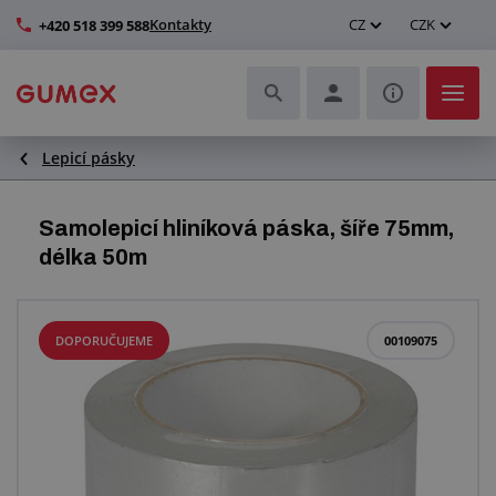
Kontakty
CZ
CZK
+420 518 399 588
Lepicí pásky
Hadice a jejich kompletace
Profily a výroba těsnění
Samolepicí hliníková páska, šíře 75mm,
délka 50m
Technické plasty
Dopravníkové pásy a montáž
DOPORUČUJEME
00109075
Zlepšení pracovního prostředí
Další pryžové a plastové výrobky