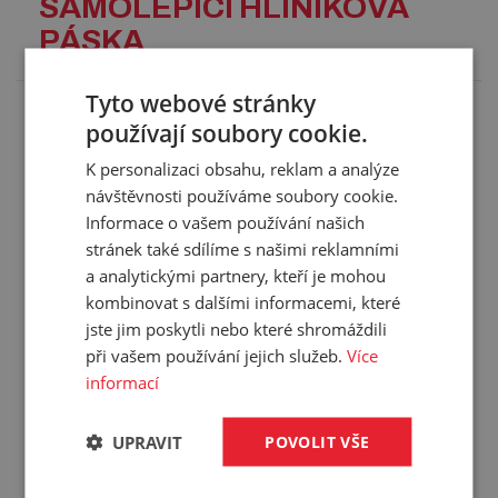
SAMOLEPICÍ HLINÍKOVÁ
PÁSKA
Tyto webové stránky
Hliníková samolepicí páska určená pro těsnění
používají soubory cookie.
vzduchovodů, vhodná pro vnitřní i venkovní použití.
K personalizaci obsahu, reklam a analýze
Použití:
návštěvnosti používáme soubory cookie.
určena pro krytí, opravy, izolování a utěsnění
Informace o vašem používání našich
ventilačních a klimatizačních systémů
stránek také sdílíme s našimi reklamními
stříbrný povrch pásky slouží i jako odrazová vrstva
a analytickými partnery, kteří je mohou
světelné a tepelné energie
kombinovat s dalšími informacemi, které
Technické parametry:
jste jim poskytli nebo které shromáždili
materiál: hliníková fólie s akrylátovou lepivou vrstvou
při vašem používání jejich služeb.
Více
tloušťka: 0,026 mm
informací
pracovní tlak: 1 000 Pa
pevnost v tahu: 45 N/25 mm
teplotní odolnost pásky: -30 °C/+120 °C
UPRAVIT
POVOLIT VŠE
montážní teplota: +5 °C/+ 40 °C