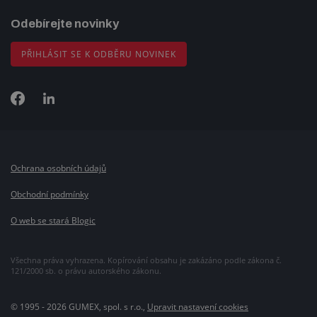
Odebírejte novinky
PŘIHLÁSIT SE K ODBĚRU NOVINEK
Ochrana osobních údajů
Obchodní podmínky
O web se stará Blogic
Všechna práva vyhrazena. Kopírování obsahu je zakázáno podle zákona č.
121/2000 sb. o právu autorského zákonu.
© 1995 - 2026 GUMEX, spol. s r.o.,
Upravit nastavení cookies