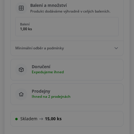
Balení a množství
Produkt dodáváme výhradně v celých baleních.
Balení
1,00 ks
Minimální odběr a podmínky
Minimální odběr
Doručení
1,00 ks
Expedujeme ihned
Podmínky
Násobky
1,00 ks
Prodejny
Ihned na 2 prodejnách
Skladem
15,00 ks