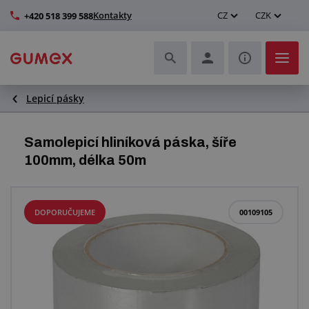
Kontakty
CZ
CZK
+420 518 399 588
Lepicí pásky
Hadice a jejich kompletace
Profily a výroba těsnění
Samolepicí hliníková páska, šíře
100mm, délka 50m
Technické plasty
Dopravníkové pásy a montáž
DOPORUČUJEME
00109105
Zlepšení pracovního prostředí
Další pryžové a plastové výrobky