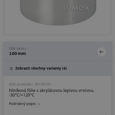
Centrum poptávek
Vše o nákupu
O nás a kariéra
ŠÍŘE PÁSKY
100 mm
Zobrazit všechny varianty
(4)
Kód produktu:
00109105
hliníková fólie s akrylátovou lepivou vrstvou,
-30°C/+120°C
Podrobný popis