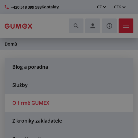
Kontakty
CZ
CZK
+420 518 399 588
Domů
Hadice a jejich kompletace
Profily a výroba těsnění
Blog a poradna
Technické plasty
Služby
Dopravníkové pásy a montáž
O firmě GUMEX
Zlepšení pracovního prostředí
Z kroniky zakladatele
Další pryžové a plastové výrobky