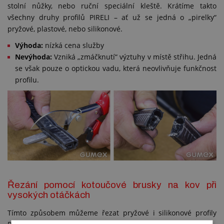
stolní nůžky, nebo ruční speciální kleště. Krátíme takto
všechny druhy profilů PIRELI – ať už se jedná o „pirelky“
pryžové, plastové, nebo silikonové.
Výhoda:
nízká cena služby
Nevýhoda:
Vzniká „zmáčknutí“ výztuhy v místě střihu. Jedná
se však pouze o optickou vadu, která neovlivňuje funkčnost
profilu.
Řezání pomocí kotoučové brusky na kov při
vysokých otáčkách
Tímto způsobem můžeme řezat pryžové i silikonové profily