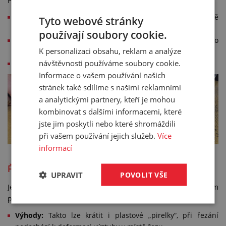
PIRELI.
Výhoda:
Při řezání nedochází k deformaci výztuhy v místě
Tyto webové stránky
řezu.
používají soubory cookie.
Nevýhoda:
U „pirelek“ z plastu by mohlo dojít při tomto
K personalizaci obsahu, reklam a analýze
způsobu řezání k pálení, proto jej nepoužíváme.
návštěvnosti používáme soubory cookie.
středně vysoká cena
Informace o vašem používání našich
stránek také sdílíme s našimi reklamními
a analytickými partnery, kteří je mohou
kombinovat s dalšími informacemi, které
jste jim poskytli nebo které shromáždili
při vašem používání jejich služeb.
Více
informací
Řezání na vodním paprsku
UPRAVIT
POVOLIT VŠE
Jedná se také o nejdražší metodu řezání „pirelek“ při cenovém
porovnání všech tří způsobů zkracování.
Výhody:
Takto lze krátit i plastové „pirelky“, při řezání