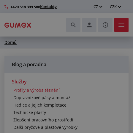
Kontakty
CZ
CZK
+420 518 399 588
Domů
Hadice a jejich kompletace
Profily a výroba těsnění
Blog a poradna
Technické plasty
Služby
Profily a výroba těsnění
Dopravníkové pásy a montáž
Dopravníkové pásy a montáž
Hadice a jejich kompletace
Zlepšení pracovního prostředí
Technické plasty
Zlepšení pracovního prostředí
Další pryžové a plastové výrobky
Další pryžové a plastové výrobky