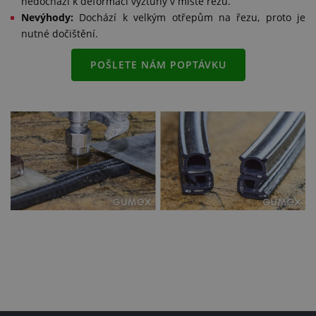
nedochází k deformaci výztuhy v místě řezu.
Nevýhody:
Dochází k velkým otřepům na řezu, proto je
nutné dočištění.
POŠLETE NÁM POPTÁVKU