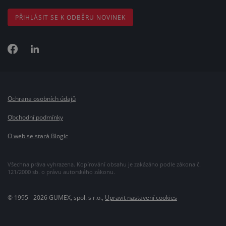
PŘIHLÁSIT SE K ODBĚRU NOVINEK
Ochrana osobních údajů
Obchodní podmínky
O web se stará Blogic
Všechna práva vyhrazena. Kopírování obsahu je zakázáno podle zákona č.
121/2000 sb. o právu autorského zákonu.
© 1995 - 2026 GUMEX, spol. s r.o.,
Upravit nastavení cookies