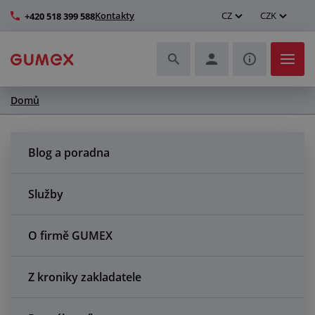
Kontakty
CZ
CZK
+420 518 399 588
Domů
Hadice a jejich kompletace
Profily a výroba těsnění
Blog a poradna
Technické plasty
Služby
Dopravníkové pásy a montáž
O firmě GUMEX
Zlepšení pracovního prostředí
Z kroniky zakladatele
Další pryžové a plastové výrobky