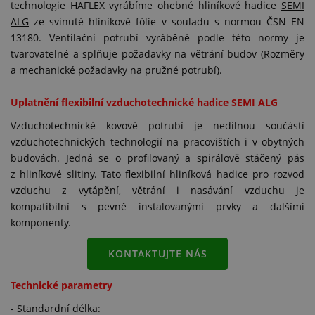
technologie HAFLEX vyrábíme ohebné hliníkové hadice
SEMI
ALG
ze svinuté hliníkové fólie v souladu s normou ČSN EN
13180. Ventilační potrubí vyráběné podle této normy je
tvarovatelné a splňuje požadavky na větrání budov (Rozměry
a mechanické požadavky na pružné potrubí).
Uplatnění flexibilní vzduchotechnické hadice SEMI ALG
Vzduchotechnické kovové potrubí je nedílnou součástí
vzduchotechnických technologií na pracovištích i v obytných
budovách. Jedná se o profilovaný a spirálově stáčený pás
z hliníkové slitiny. Tato flexibilní hliníková hadice pro rozvod
vzduchu z vytápění, větrání i nasávání vzduchu je
kompatibilní s pevně instalovanými prvky a dalšími
komponenty.
KONTAKTUJTE NÁS
Technické parametry
- Standardní délka: