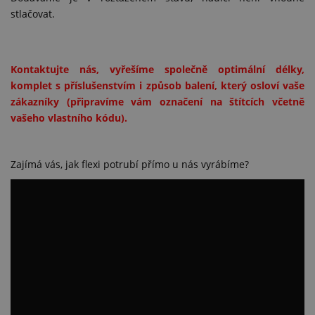
stlačovat.
Kontaktujte nás, vyřešíme společně optimální délky,
komplet s příslušenstvím i způsob balení, který osloví vaše
zákazníky (připravíme vám označení na štítcích včetně
vašeho vlastního kódu).
Zajímá vás, jak flexi potrubí přímo u nás vyrábíme?