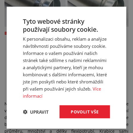
Tyto webové stránky
používají soubory cookie.
Balení
K personalizaci obsahu, reklam a analýze
návštěvnosti používáme soubory cookie.
Informace o vašem používání našich
stránek také sdílíme s našimi reklamními
a analytickými partnery, kteří je mohou
kombinovat s dalšími informacemi, které
jste jim poskytli nebo které shromáždili
při vašem používání jejich služeb.
Více
informací
Natahovací vzduchotechnické potrubí od nás obdržíte
ve stlačeném stavu, pro větší odběry připravujeme balení
UPRAVIT
POVOLIT VŠE
do krabic. Hliníkové hadice jsou poměrně křehké, proto je
balíme do speciálních krabic, vyrobených přímo na míru dle
průměru, množství a délky flexipotrubí. Krabice sami