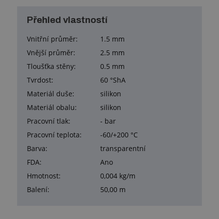
Přehled vlastností
Vnitřní průměr:
1.5 mm
Vnější průměr:
2.5 mm
Tloušťka stěny:
0.5 mm
Tvrdost:
60 °ShA
Materiál duše:
silikon
Materiál obalu:
silikon
Pracovní tlak:
- bar
Pracovní teplota:
-60/+200 °C
Barva:
transparentní
FDA:
Ano
Hmotnost:
0,004 kg/m
Balení:
50,00 m