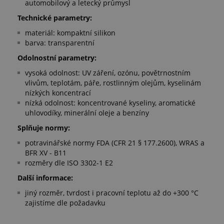
automobilový a letecký průmysl
Technické parametry:
materiál: kompaktní silikon
barva: transparentní
Odolnostní parametry:
vysoká odolnost: UV záření, ozónu, povětrnostním
vlivům, teplotám, páře, rostlinným olejům, kyselinám
nízkých koncentrací
nízká odolnost: koncentrované kyseliny, aromatické
uhlovodíky, minerální oleje a benzíny
Splňuje normy:
potravinářské normy FDA (CFR 21 § 177.2600), WRAS a
BFR XV - B11
rozměry dle ISO 3302-1 E2
Další informace:
jiný rozměr, tvrdost i pracovní teplotu až do +300 °C
zajistíme dle požadavku