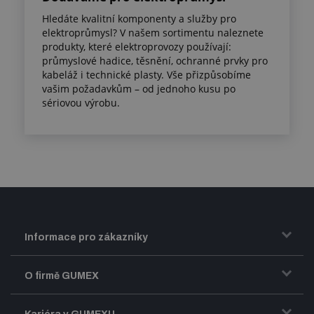
Hledáte kvalitní komponenty a služby pro
elektroprůmysl? V našem sortimentu naleznete
produkty, které elektroprovozy používají:
průmyslové hadice, těsnění, ochranné prvky pro
kabeláž i technické plasty. Vše přizpůsobíme
vašim požadavkům – od jednoho kusu po
sériovou výrobu.
Informace pro zákazníky
Doprava a zasílání zboží
O firmě GUMEX
Obchodní podmínky
Představení firmy GUMEX