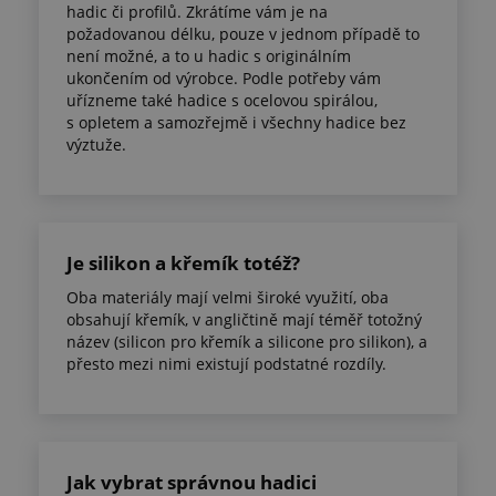
hadic či profilů. Zkrátíme vám je na
požadovanou délku, pouze v jednom případě to
není možné, a to u hadic s originálním
ukončením od výrobce. Podle potřeby vám
uřízneme také hadice s ocelovou spirálou,
s opletem a samozřejmě i všechny hadice bez
výztuže.
Je silikon a křemík totéž?
Oba materiály mají velmi široké využití, oba
obsahují křemík, v angličtině mají téměř totožný
název (silicon pro křemík a silicone pro silikon), a
přesto mezi nimi existují podstatné rozdíly.
Jak vybrat správnou hadici