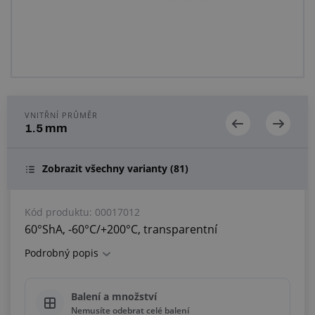
Centrum poptávek
Vše o nákupu
O nás a kariéra
VNITŘNÍ PRŮMĚR
1.5 mm
Zobrazit všechny varianty
(81)
Kód produktu:
00017012
60°ShA, -60°C/+200°C, transparentní
Podrobný popis
Balení a množství
Nemusíte odebrat celé balení