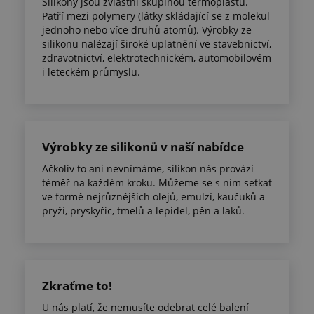
Silikony jsou zvláštní skupinou termoplastů.
Patří mezi polymery (látky skládající se z molekul
jednoho nebo více druhů atomů). Výrobky ze
silikonu nalézají široké uplatnění ve stavebnictví,
zdravotnictví, elektrotechnickém, automobilovém
i leteckém průmyslu.
Výrobky ze silikonů v naší nabídce
Ačkoliv to ani nevnímáme, silikon nás provází
téměř na každém kroku. Můžeme se s ním setkat
ve formě nejrůznějších olejů, emulzí, kaučuků a
pryží, pryskyřic, tmelů a lepidel, pěn a laků.
Zkraťme to!
U nás platí, že nemusíte odebrat celé balení