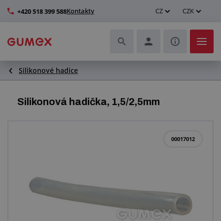
Kontakty
CZ
CZK
+420 518 399 588
Silikonové hadice
Hadice a jejich kompletace
Profily a výroba těsnění
Silikonová hadička, 1,5/2,5mm
Technické plasty
00017012
Dopravníkové pásy a montáž
Zlepšení pracovního prostředí
Další pryžové a plastové výrobky