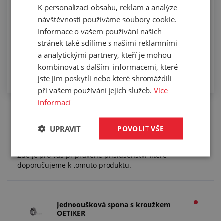
K personalizaci obsahu, reklam a analýze
návštěvnosti používáme soubory cookie.
Informace o vašem používání našich
stránek také sdílíme s našimi reklamními
a analytickými partnery, kteří je mohou
kombinovat s dalšími informacemi, které
jste jim poskytli nebo které shromáždili
při vašem používání jejich služeb.
Více
informací
UPRAVIT
POVOLIT VŠE
Příslušenství (1)
Zde je pro vás připravené příslušenství, které
doporučujeme k tomuto produktu.
Jednooušková spona s kroužkem
OETIKER