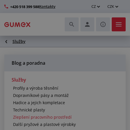
Kontakty
CZ
CZK
+420 518 399 588
Služby
Hadice a jejich kompletace
Profily a výroba těsnění
Blog a poradna
Technické plasty
Služby
Profily a výroba těsnění
Dopravníkové pásy a montáž
Dopravníkové pásy a montáž
Hadice a jejich kompletace
Zlepšení pracovního prostředí
Technické plasty
Zlepšení pracovního prostředí
Další pryžové a plastové výrobky
Další pryžové a plastové výrobky