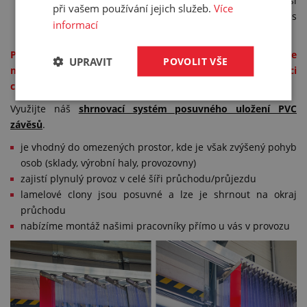
a zkonzultujte technické detaily se specialisty prodeje. Naši
při vašem používání jejich služeb.
Více
montéři vám poté posuvný systém nainstalují přímo u vás
informací
v provozu.
Potřebujete s fóliovou clonou snadno manipulovat, ale
UPRAVIT
POVOLIT VŠE
máte pro to málo místa? Máte například průchod na konci
chodby?
Využijte náš
shrnovací systém posuvného uložení PVC
závěsů
.
je vhodný do omezených prostor, kde je však zvýšený pohyb
osob (sklady, výrobní haly, provozovny)
zajistí plynulý provoz v celé šíři průchodu/průjezdu
lamelové clony jsou posuvné a lze je shrnout na okraj
průchodu
nabízíme montáž našimi pracovníky přímo u vás v provozu