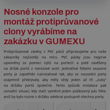
Nosné konzole pro
montáž protiprůvanové
clony vyrábíme na
zakázku v GUMEXU
Protiprůvanové závěsy z PVC pásů připravujeme pro naše
zákazníky nejčastěji na míru. PVC pásky jsou nejprve
upevněny za pomoci nýtů na portech a poté zavěšeny
na držák portů z nerezové oceli. Jednotlivé fóliemi osazené
porty je zapotřebí nainstalovat tak, aby se sousední porty
vzájemně překrývaly, aby měly vždy jeden až tři „zuby“
na držáku portů společné. Tento způsob instalace pak
usnadní situaci, kdy stačí vyměnit jeden poškozený pás fólie,
aniž by bylo nutné z držáku odebrat postupně všechny porty.