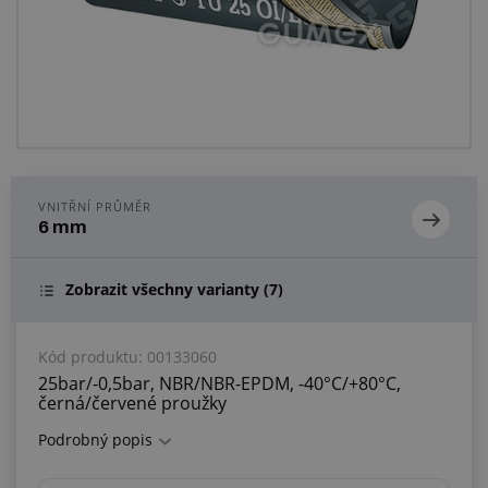
Centrum poptávek
Vše o nákupu
O nás a kariéra
VNITŘNÍ PRŮMĚR
6 mm
Zobrazit všechny varianty
(7)
Kód produktu:
00133060
25bar/-0,5bar, NBR/NBR-EPDM, -40°C/+80°C,
černá/červené proužky
Podrobný popis