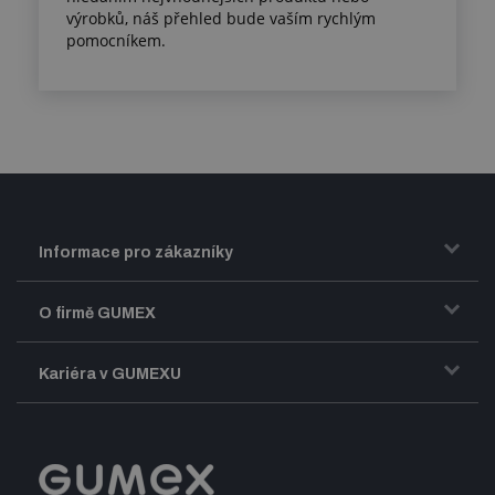
výrobků, náš přehled bude vaším rychlým
pomocníkem.
Informace pro zákazníky
Doprava a zasílání zboží
O firmě GUMEX
Obchodní podmínky
Představení firmy GUMEX
Kariéra v GUMEXU
Fakturace DPH
Certifikace ISO
Dobře sladěný pracovní tým
Registrace a spolupráce
Úpravy na míru a montáže
Volná pracovní místa