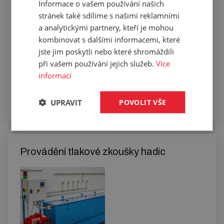
Informace o vašem používání našich
délku
stránek také sdílíme s našimi reklamními
a analytickými partnery, kteří je mohou
kombinovat s dalšími informacemi, které
jste jim poskytli nebo které shromáždili
při vašem používání jejich služeb.
Více
informací
UPRAVIT
POVOLIT VŠE
Provádění tlakové zkoušky hadic