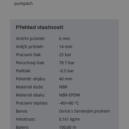
pumpách
Přehled vlastností
Vnitřní průměr:
6 mm
Vnější průměr:
14 mm
Pracovní tlak:
25 bar
Poruchový tlak:
78.7 bar
Podtlak:
-0.5 bar
Poloměr ohybu:
40 mm
Materiál duše:
NBR
Materiál obalu:
NBR-EPDM
Pracovní teplota:
-40/+80 °C
Barva:
černá s červeným pruhem
Hmotnost:
0,161 kg/m
Balení:
100,00 m