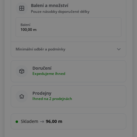
Balení a množství
Pouze násobky doporučené délky
Balení
100,00 m
Minimální odběr a podmínky
Minimální odběr
Doručení
2,00 m
Expedujeme ihned
Podmínky
Násobky
2,00 m
Prodejny
Ihned na 2 prodejnách
Skladem
96,00 m