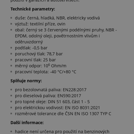
Technické parametry:
duše: černá, hladká, NBR, elektricky vodivá
výztuž: textilní příze, ovin
obal: černý se 3 červenými podélnými pruhy, NBR -
EPDM, odolný oleji, povětrnostním vlivům i
oděruvzdorný
podtlak: -0,5 bar
poruchový tlak: 78,7 bar
pracovní tlak: 25 bar
6
měrný odpor: 10
Ohm/m
pracovní teplota: -40 °C/+80 °C
Splňuje normy:
pro bezolovnatá paliva: EN228:2017
pro dieselová paliva: EN590:2017
pro topné oleje: DIN 51 603, část 1 - 5
pro elektrickou vodivost: EN ISO 8031:2021
rozměrové tolerance dle ČSN EN ISO 1307 TYP C
Další informace:
hadice není určena pro použití na benzinových