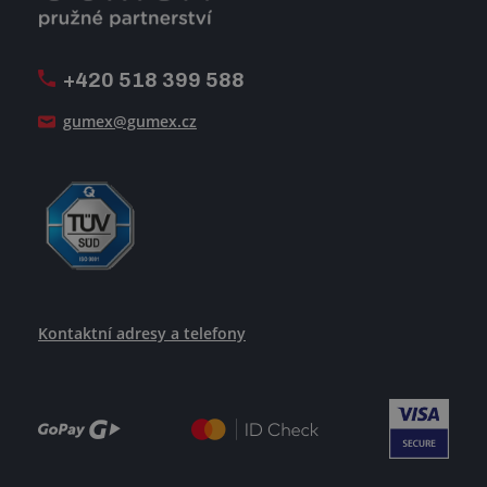
Firemní časopis Géčko
Oznamovací linka
Pošlete nám svůj životopis
+420 518 399 588
Jak se žije v GUMEXU
gumex@gumex.cz
Kontaktní adresy a telefony