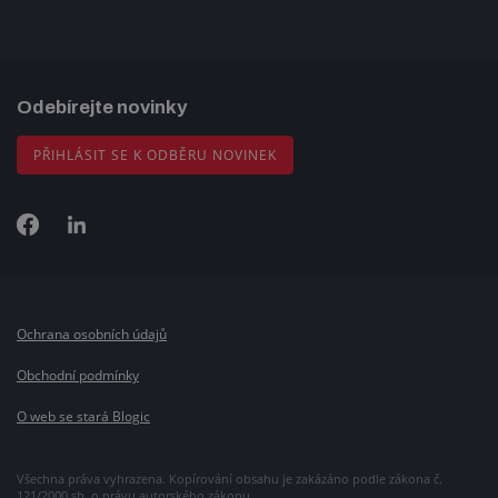
Odebírejte novinky
PŘIHLÁSIT SE K ODBĚRU NOVINEK
Ochrana osobních údajů
Obchodní podmínky
O web se stará Blogic
Všechna práva vyhrazena. Kopírování obsahu je zakázáno podle zákona č.
121/2000 sb. o právu autorského zákonu.