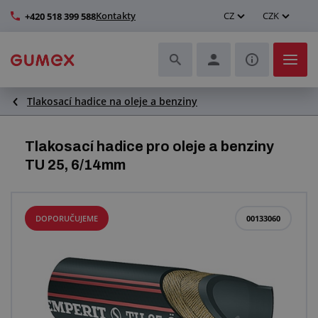
Kontakty
CZ
CZK
+420 518 399 588
Tlakosací hadice na oleje a benziny
Hadice a jejich kompletace
Profily a výroba těsnění
Tlakosací hadice pro oleje a benziny
TU 25, 6/14mm
Technické plasty
Dopravníkové pásy a montáž
DOPORUČUJEME
00133060
Zlepšení pracovního prostředí
Další pryžové a plastové výrobky