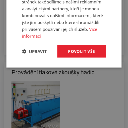
stránek také sdílíme s našimi reklamními
a analytickými partnery, kteří je mohou
kombinovat s dalšími informacemi, které
jste jim poskytli nebo které shromáždili
při vašem používání jejich služeb.
Více
informací
UPRAVIT
POVOLIT VŠE
Provádění tlakové zkoušky hadic