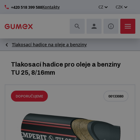
Kontakty
CZ
CZK
+420 518 399 588
Tlakosací hadice na oleje a benziny
Hadice a jejich kompletace
Profily a výroba těsnění
Tlakosací hadice pro oleje a benziny
TU 25, 8/16mm
Technické plasty
Dopravníkové pásy a montáž
DOPORUČUJEME
00133080
Zlepšení pracovního prostředí
Další pryžové a plastové výrobky