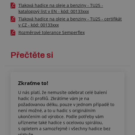
Tlaková hadice na oleje a benziny - TU25 -
katalogový list v EN - kód: 00133xxx
Tlaková hadice na oleje a benziny - TU25 - certifikát
v CZ - kód: 00133xxx
Rozměrové tolerance Semperflex
Přečtěte si
Zkraťme to!
U nás platí, že nemusíte odebrat celé balení
hadic či profilů. Zkrátíme vám je na
požadovanou délku, pouze v jednom případě to
není možné, a to u hadic s originálním
ukončením od výrobce. Podle potřeby vám
uřízneme také hadice s ocelovou spirálou,
s opletem a samozřejmě i všechny hadice bez
výztuže.