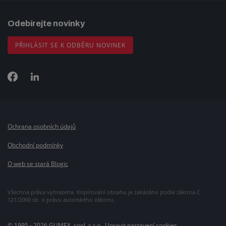
Odebírejte novinky
PŘIHLÁSIT SE K ODBĚRU NOVINEK
Ochrana osobních údajů
Obchodní podmínky
O web se stará Blogic
Všechna práva vyhrazena. Kopírování obsahu je zakázáno podle zákona č.
121/2000 sb. o právu autorského zákonu.
© 1995 - 2026 GUMEX, spol. s r.o.,
Upravit nastavení cookies