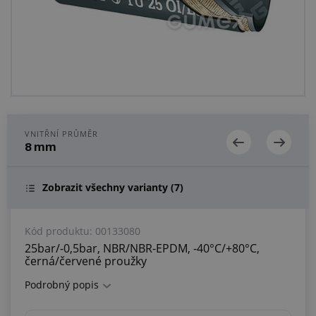
Centrum poptávek
Vše o nákupu
O nás a kariéra
VNITŘNÍ PRŮMĚR
8 mm
Zobrazit všechny varianty
(7)
Kód produktu:
00133080
25bar/-0,5bar, NBR/NBR-EPDM, -40°C/+80°C,
černá/červené proužky
Podrobný popis