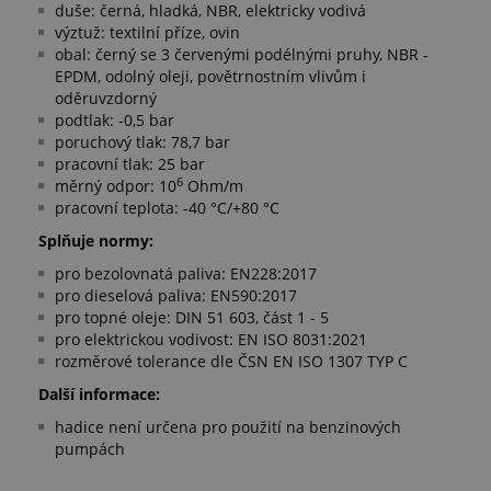
duše: černá, hladká, NBR, elektricky vodivá
výztuž: textilní příze, ovin
obal: černý se 3 červenými podélnými pruhy, NBR -
EPDM, odolný oleji, povětrnostním vlivům i
oděruvzdorný
podtlak: -0,5 bar
poruchový tlak: 78,7 bar
pracovní tlak: 25 bar
6
měrný odpor: 10
Ohm/m
pracovní teplota: -40 °C/+80 °C
Splňuje normy:
pro bezolovnatá paliva: EN228:2017
pro dieselová paliva: EN590:2017
pro topné oleje: DIN 51 603, část 1 - 5
pro elektrickou vodivost: EN ISO 8031:2021
rozměrové tolerance dle ČSN EN ISO 1307 TYP C
Další informace:
hadice není určena pro použití na benzinových
pumpách