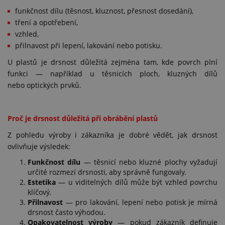
funkčnost dílu (těsnost, kluznost, přesnost dosedání),
tření a opotřebení,
vzhled,
přilnavost při lepení, lakování nebo potisku.
U plastů je drsnost důležitá zejména tam, kde povrch plní
funkci — například u těsnicích ploch, kluzných dílů
nebo optických prvků.
Proč je drsnost důležitá při obrábění plastů
Z pohledu výroby i zákazníka je dobré vědět, jak drsnost
ovlivňuje výsledek:
Funkčnost dílu
— těsnicí nebo kluzné plochy vyžadují
určité rozmezí drsnosti, aby správně fungovaly.
Estetika
— u viditelných dílů může být vzhled povrchu
klíčový.
Přilnavost
— pro lakování, lepení nebo potisk je mírná
drsnost často výhodou.
Opakovatelnost výroby
— pokud zákazník definuje