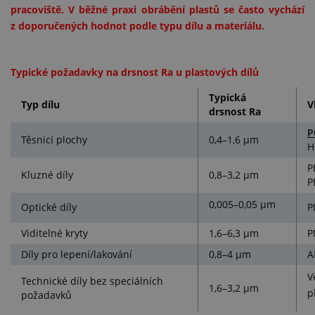
pracoviště. V běžné praxi obrábění plastů se často vychází
z doporučených hodnot podle typu dílu a materiálu.
Typické požadavky na drsnost Ra u plastových dílů
Typická
Typ dílu
V
drsnost Ra
P
Těsnicí plochy
0,4–1,6 µm
H
P
Kluzné díly
0,8–3,2 µm
P
0,005–0,05 µm
Optické díly
P
Viditelné kryty
1,6–6,3 µm
P
Díly pro lepení/lakování
0,8–4 µm
A
V
Technické díly bez speciálních
1,6–3,2 µm
p
požadavků