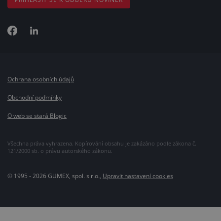
Ochrana osobních údajů
Obchodní podmínky
O web se stará Blogic
Všechna práva vyhrazena. Kopírování obsahu je zakázáno podle zákona č.
121/2000 sb. o právu autorského zákonu.
© 1995 - 2026 GUMEX, spol. s r.o.,
Upravit nastavení cookies