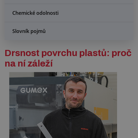
Chemické odolnosti
Slovník pojmů
Drsnost povrchu plastů: proč
na ní záleží