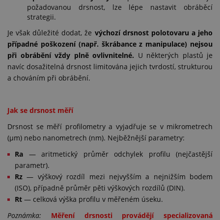
požadovanou drsnost, lze lépe nastavit obráběcí
strategii.
Je však důležité dodat, že
výchozí drsnost polotovaru
a jeho
případné poškození (např. škrábance z manipulace) nejsou
při obrábění vždy plně ovlivnitelné.
U některých plastů je
navíc dosažitelná drsnost limitována jejich tvrdostí, strukturou
a chováním při obrábění.
Jak se drsnost měří
Drsnost se měří profilometry a vyjadřuje se v mikrometrech
(µm) nebo nanometrech (nm). Nejběžnější parametry:
Ra
— aritmetický průměr odchylek profilu (nejčastější
parametr).
Rz
— výškový rozdíl mezi nejvyšším a nejnižším bodem
(ISO), případně průměr pěti výškových rozdílů (DIN).
Rt
— celková výška profilu v měřeném úseku.
Poznámka:
Měření drsnosti provádějí specializovaná