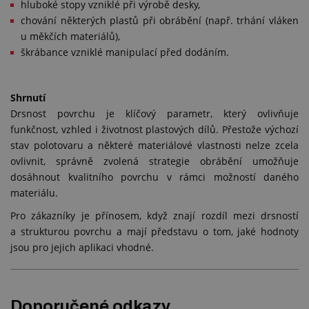
hluboké stopy vzniklé při výrobě desky,
chování některých plastů při obrábění (např. trhání vláken
u měkčích materiálů),
škrábance vzniklé manipulací před dodáním.
Shrnutí
Drsnost povrchu je klíčový parametr, který ovlivňuje
funkčnost, vzhled i životnost plastových dílů. Přestože výchozí
stav polotovaru a některé materiálové vlastnosti nelze zcela
ovlivnit, správně zvolená strategie obrábění umožňuje
dosáhnout kvalitního povrchu v rámci možností daného
materiálu.
Pro zákazníky je přínosem, když znají rozdíl mezi drsností
a strukturou povrchu a mají představu o tom, jaké hodnoty
jsou pro jejich aplikaci vhodné.
Doporučené odkazy