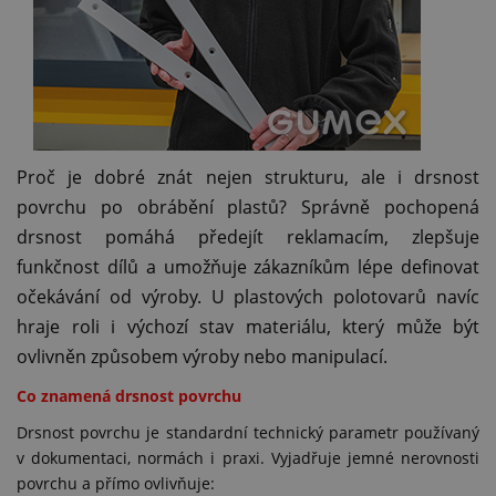
Proč je dobré znát nejen strukturu, ale i drsnost
povrchu po obrábění plastů? Správně pochopená
drsnost pomáhá předejít reklamacím, zlepšuje
funkčnost dílů a umožňuje zákazníkům lépe definovat
očekávání od výroby. U plastových polotovarů navíc
hraje roli i výchozí stav materiálu, který může být
ovlivněn způsobem výroby nebo manipulací.
Co znamená drsnost povrchu
Drsnost povrchu je standardní technický parametr používaný
v dokumentaci, normách i praxi. Vyjadřuje jemné nerovnosti
povrchu a přímo ovlivňuje: