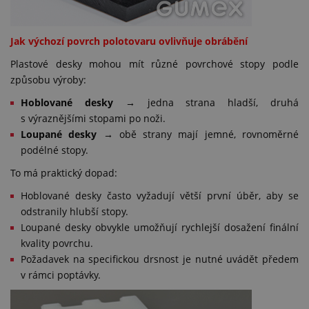
Jak výchozí povrch polotovaru ovlivňuje obrábění
Plastové desky mohou mít různé povrchové stopy podle
způsobu výroby:
Hoblované desky
→ jedna strana hladší, druhá
s výraznějšími stopami po noži.
Loupané desky →
obě strany mají jemné, rovnoměrné
podélné stopy.
To má praktický dopad:
Hoblované desky často vyžadují větší první úběr, aby se
odstranily hlubší stopy.
Loupané desky obvykle umožňují rychlejší dosažení finální
kvality povrchu.
Požadavek na specifickou drsnost je nutné uvádět předem
v rámci poptávky.