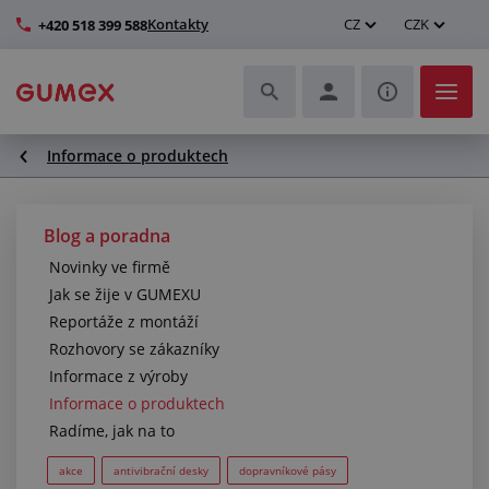
Kontakty
CZ
CZK
+420 518 399 588
Informace o produktech
Hadice a jejich kompletace
Profily a výroba těsnění
Blog a poradna
Novinky ve firmě
Technické plasty
Jak se žije v GUMEXU
Reportáže z montáží
Dopravníkové pásy a montáž
Rozhovory se zákazníky
Informace z výroby
Zlepšení pracovního prostředí
Informace o produktech
Radíme, jak na to
Další pryžové a plastové výrobky
akce
antivibrační desky
dopravníkové pásy