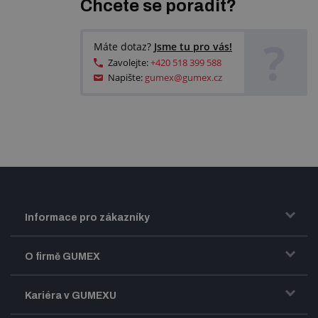
Chcete se poradit?
?
Máte dotaz?
Jsme tu pro vás!
Zavolejte:
+420 518 399 588
Napište:
gumex@gumex.cz
Informace pro zákazníky
Doprava a zasílání zboží
O firmě GUMEX
Obchodní podmínky
Představení firmy GUMEX
Kariéra v GUMEXU