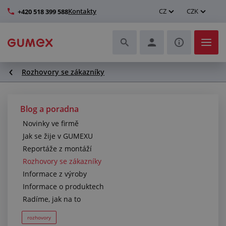
Kontakty
CZ
CZK
+420 518 399 588
Rozhovory se zákazníky
Hadice a jejich kompletace
Profily a výroba těsnění
Blog a poradna
Novinky ve firmě
Technické plasty
Jak se žije v GUMEXU
Reportáže z montáží
Dopravníkové pásy a montáž
Rozhovory se zákazníky
Informace z výroby
Zlepšení pracovního prostředí
Informace o produktech
Radíme, jak na to
Další pryžové a plastové výrobky
rozhovory