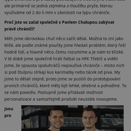
ale primárně se jedná zejména o tloušťku pryže, kterou
využíváme od 2 do 5 mm v závislosti na typu chrániče.
Proč jste se začal společně s Pavlem Chalupou zabývat
právě chrániči?
Měli jsme obrovskou chuť něco začít dělat. Možná to zní jako
klišé, ale podle známé poučky jsme hledali problém, který řeší
hodně lidí, a hlavně něco, čemu rozumíme a je nám to blízké.
V té době jsme společně hráli fotbal za HFK Třebíč a viděli
jsme, že spousta spoluhráčů nepoužívá chrániče – místo nich
si pod štulpnu strkají kus karimatky nebo tácek od piva. My
jsme to dělali stejně, proto jsme se pustili do prototypování
prvních chráničů, které měly být lehké, ohebné a pohodlné. To
se nám povedlo. Postupně jsme přidávali možnost
personalizace a samozřejmě produkt neustále inovujeme.
Jsou
pro