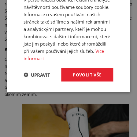
rádi, že se mezi nimi najdou i opravdu zvučná jména – Bukayo
návštěvnosti používáme soubory cookie.
Saka, Granit Xhaka, Victor Boniface a spousta dalších.
Informace o vašem používání našich
Samozřejmě největší základnu máme pořád v Česku. Určitě se
stránek také sdílíme s našimi reklamními
nebojím říci, že v rámci reprezentace, ale i 1. fotbalové ligy
a analytickými partnery, kteří je mohou
většina hráčů naše chrániče používá. Takže hráči jako Hložek,
kombinovat s dalšími informacemi, které
Schick, Coufal, Provod naše chrániče jistě používají.
jste jim poskytli nebo které shromáždili
Kam chrániče nejčastěji dodáváte?
při vašem používání jejich služeb.
Více
informací
Obecně cílíme na jednotlivce. To znamená, že se zaměřujeme
na produkty, které hráč nedostane od klubu (dres, oblečení).
Největší podíl na našem odbytu má pořád Česká republika,
UPRAVIT
POVOLIT VŠE
ale pomalu ji dotahuje Německo s Rakouskem. Dokážeme
odeslat chrániče do celého světa, ale pozornost věnujeme
okolním zemím.