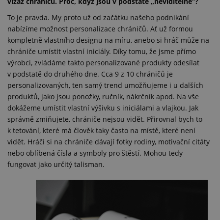
vizáž chráničů. Proč, když jsou v podstatě „neviditelné“?
To je pravda. My proto už od začátku našeho podnikání
nabízíme možnost personalizace chráničů. Ať už formou
kompletně vlastního designu na míru, anebo si hráč může na
chrániče umístit vlastní iniciály. Díky tomu, že jsme přímo
výrobci, zvládáme takto personalizované produkty odesílat
v podstatě do druhého dne. Cca 9 z 10 chráničů je
personalizovaných, ten samý trend umožňujeme i u dalších
produktů, jako jsou ponožky, ručník, nákrčník apod. Na vše
dokážeme umístit vlastní výšivku s iniciálami a vlajkou. Jak
správně zmiňujete, chrániče nejsou vidět. Přirovnal bych to
k tetování, které má člověk taky často na místě, které není
vidět. Hráči si na chrániče dávají fotky rodiny, motivační citáty
nebo oblíbená čísla a symboly pro štěstí. Mohou tedy
fungovat jako určitý talisman.