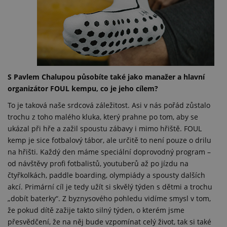
S Pavlem Chalupou působíte také jako manažer a hlavní
organizátor FOUL kempu, co je jeho cílem?
To je taková naše srdcová záležitost. Asi v nás pořád zůstalo
trochu z toho malého kluka, který prahne po tom, aby se
ukázal při hře a zažil spoustu zábavy i mimo hřiště. FOUL
kemp je sice fotbalový tábor, ale určitě to není pouze o drilu
na hřišti. Každý den máme speciální doprovodný program –
od návštěvy profi fotbalistů, youtuberů až po jízdu na
čtyřkolkách, paddle boarding, olympiády a spousty dalších
akcí. Primární cíl je tedy užít si skvělý týden s dětmi a trochu
„dobít baterky“. Z byznysového pohledu vidíme smysl v tom,
že pokud dítě zažije takto silný týden, o kterém jsme
přesvědčení, že na něj bude vzpomínat celý život, tak si také