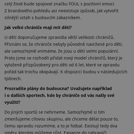
celý život bude spojovat značku FOUL s pozitivní emocí.
Z brandového pohledu asi neexistuje způsob, jak vytvořit
silnější vztah s budoucím zákazníkem.
Jak velké chrániče mají mít děti?
U dětí doporučujeme zpravidla větší velikosti chráničů.
Přiznám se, že chrániče nebyly původně navržené pro děti,
ale samozřejmě vnímáme, že jsou u dětí velmi populární.
Proto jsme se rozhodli přidat nový model chráničů, který je
vyloženě přizpůsobený pro děti od 6 let, které se opravdu
pořád tak trochu okopávají. K dispozici budou v následujících
týdnech.
Prozradíte plány do budoucna? Uvažujete například
i o dalších sportech, kde by chrániče od vás našly své
využití?
Do jiných sportů se nehrneme. Samozřejmě si tím
zmenšujeme cílovou skupinu, ale chceme dělat pouze to,
čemu opravdu rozumíme, a to je fotbal. Existují tedy dva
směry, kterými můžeme růst. Expanze do zahraničí