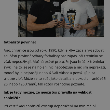
fotbalisty povinné?
Ano, chrániče jsou od roku 1990, kdy je FIFA začala vyžadovat,
součástí povinné výbavy fotbalisty pro zápas, při tréninku se
však nepoužívají. Možná právě proto, že jsou hráči z tréninku
zvyklí na to, že je na holeni nic neobtěžuje a nic jim nepřekáží,
mnozí by je nejraději nepoužívali vůbec a považují je za
„nutné zlo“. Může se to zdát jako detail, ale pokud chránič váží
20, nebo 120 gramů, tak rozdíl rozhodně poznáte.
Jak je tedy možné, že neexistují pravidla na velikost
chráničů?
Při certifikaci chráničů existují doporučení na minimální