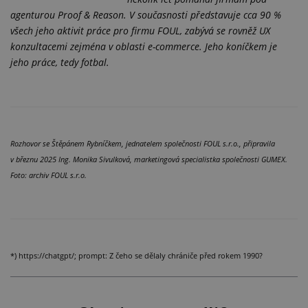
agenturou Proof & Reason. V současnosti představuje cca 90 %
všech jeho aktivit práce pro firmu FOUL, zabývá se rovněž UX
konzultacemi zejména v oblasti e-commerce. Jeho koníčkem je
jeho práce, tedy fotbal.
Rozhovor se Štěpánem Rybníčkem, jednatelem společnosti FOUL s.r.o., připravila
v březnu 2025 Ing. Monika Sivulková, marketingová specialistka společnosti GUMEX.
Foto: archiv FOUL s.r.o.
*) https://chatgpt/; prompt: Z čeho se dělaly chrániče před rokem 1990?