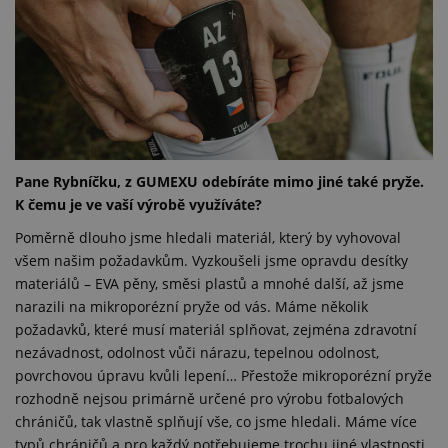
Pane Rybníčku, z GUMEXU odebíráte mimo jiné také pryže.
K čemu je ve vaší výrobě využíváte?
Poměrně dlouho jsme hledali materiál, který by vyhovoval
všem našim požadavkům. Vyzkoušeli jsme opravdu desítky
materiálů – EVA pěny, směsi plastů a mnohé další, až jsme
narazili na mikroporézní pryže od vás. Máme několik
požadavků, které musí materiál splňovat, zejména zdravotní
nezávadnost, odolnost vůči nárazu, tepelnou odolnost,
povrchovou úpravu kvůli lepení… Přestože mikroporézní pryže
rozhodně nejsou primárně určené pro výrobu fotbalových
chráničů, tak vlastně splňují vše, co jsme hledali. Máme více
typů chráničů a pro každý potřebujeme trochu jiné vlastnosti,