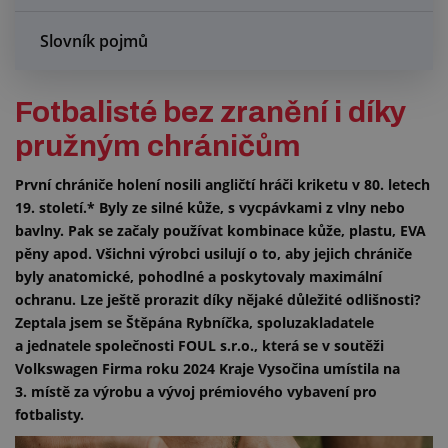
Slovník pojmů
Fotbalisté bez zranění i díky
pružným chráničům
První chrániče holení nosili angličtí hráči kriketu v 80. letech
19. století.* Byly ze silné kůže, s vycpávkami z vlny nebo
bavlny. Pak se začaly používat kombinace kůže, plastu, EVA
pěny apod. Všichni výrobci usilují o to, aby jejich chrániče
byly anatomické, pohodlné a poskytovaly maximální
ochranu. Lze ještě prorazit díky nějaké důležité odlišnosti?
Zeptala jsem se Štěpána Rybníčka, spoluzakladatele
a jednatele společnosti FOUL s.r.o., která se v soutěži
Volkswagen Firma roku 2024 Kraje Vysočina umístila na
3. místě za výrobu a vývoj prémiového vybavení pro
fotbalisty.