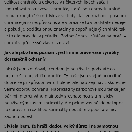
velikost chrániče a dokonce v některých ligách začali
kontrolovat a omezovat chrániče, které jsou opravdu úplně
miniaturní (do 10 cm). Může se tedy stát, že rozhodčí posoudí
chrániče jako nezpůsobilé, ale v praxi se to v podstatě neděje,
a pokud je pod štulpnou znatelný alespoň nějaký chránič, tak
je to dle pravidel v pořádku. Zodpovědnost zůstává na hráči –
chrání si přece své vlastní zdraví.
Jak ale jako hráč poznám, jestli mne právě vaše výrobky
dostatečně ochrání?
Jak už jsem zmiňoval, trendem je používat v podstatě co
nejmenší a nejlehčí chrániče. Ty naše jsou stejně pohodlné,
dobře se přizpůsobí tvaru holeně, ale nabízejí navíc skutečně
velmi dobrou ochranu. Například ty karbonové jsou tenké jen
pár milimetrů, váhu mají tedy srovnatelnou s tím laicky
používaným kusem karimatky. Ale pokud vás někdo nakopne,
tak právě na rozdíl od karimatky neucítíte v podstatě nic,
žádnou bolest.
Slyšela jsem, že hráči kladou velký důraz i na samotnou