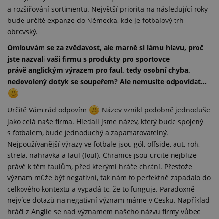
a rozšiřování sortimentu. Největší priorita na následující roky
bude určitě expanze do Německa, kde je fotbalový trh
obrovský.
Omlouvám se za zvědavost, ale marně si lámu hlavu, proč
jste nazvali vaši firmu s produkty pro sportovce
právě anglickým výrazem pro faul, tedy osobní chyba,
nedovolený dotyk se soupeřem? Ale nemusíte odpovídat…
Určitě Vám rád odpovím
Název vznikl podobně jednoduše
jako celá naše firma. Hledali jsme název, který bude spojený
s fotbalem, bude jednoduchý a zapamatovatelný.
Nejpoužívanější výrazy ve fotbale jsou gól, offside, aut, roh,
střela, nahrávka a faul (foul). Chrániče jsou určitě nejblíže
právě k těm faulům, před kterými hráče chrání. Přestože
význam může být negativní, tak nám to perfektně zapadalo do
celkového kontextu a vypadá to, že to funguje. Paradoxně
nejvíce dotazů na negativní význam máme v Česku. Například
hráči z Anglie se nad významem našeho názvu firmy vůbec