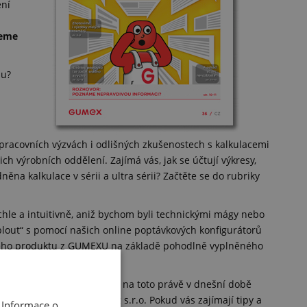
ení
jeme
mu?
 pracovních výzvách i odlišných zkušenostech s kalkulacemi
ich výrobních oddělení. Zajímá vás, jak se účtují výkresy,
ěna kalkulace v sérii a ultra sérii? Začtěte se do rubriky
chle a intuitivně, aniž bychom byli technickými mágy nebo
lout“ s pomocí našich online poptávkových konfigurátorů
ného produktu z GUMEXU na základě pohodlně vyplněného
li zcela jisti, proto jsme si na toto právě v dnešní době
ečnosti PRAM Consulting s.r.o. Pokud vás zajímají tipy a
 Informace o