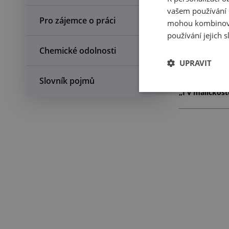
doporučení od 
vašem používání n
Pro zájemce o práci
mohou kombinovat
Přenášíte čast
používání jejich 
vzájemně potlu
upřednostnili 
Chemické odolnosti
poškození ani z
UPRAVIT
V jarním Géčk
Slovník pojmů
„I v maličkos