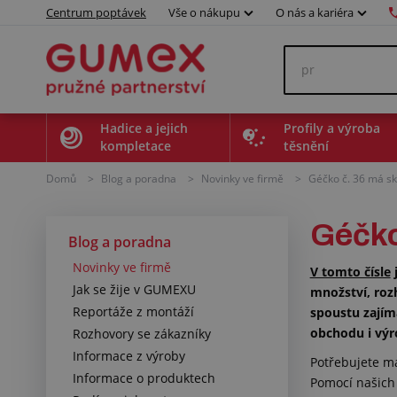
Centrum poptávek
Vše o nákupu
O nás a kariéra
Hadice a jejich
Profily a výroba
kompletace
těsnění
Domů
>
Blog a poradna
>
Novinky ve firmě
>
Géčko č. 36 má skv
Géčko 
Blog a poradna
Novinky ve firmě
V tomto čísle
Jak se žije v GUMEXU
množství, roz
Reportáže z montáží
spoustu zajím
obchodu i výr
Rozhovory se zákazníky
Informace z výroby
Potřebujete ma
Informace o produktech
Pomocí našich 