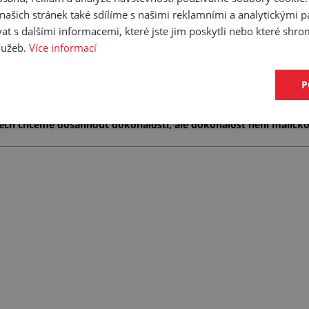
člověka, který se této problematice dlouhodobě věnuje a dokáže pra
ašich stránek také sdílíme s našimi reklamními a analytickými par
 s dalšími informacemi, které jste jim poskytli nebo které shro
o křehké vzorky, nástroje či přístroje? Anebo je máte uloženy v poř
služeb.
čou anebo se při pokusu o jejich uspořádání zraníte? Pak neváhejte 
Více informací
tool boxy, kufříky a šuplíky, které jsme jim vybavili pěnovými výpl
ranění nehrozí! V oddělení naší výroby jsme vyzvídali detaily i foti
P
u
najdete samozřejmě i další rubriky a zajímavá témata. Nechte se 
tech chceme dosáhnout dokonalosti, ale dokonalost není maličko