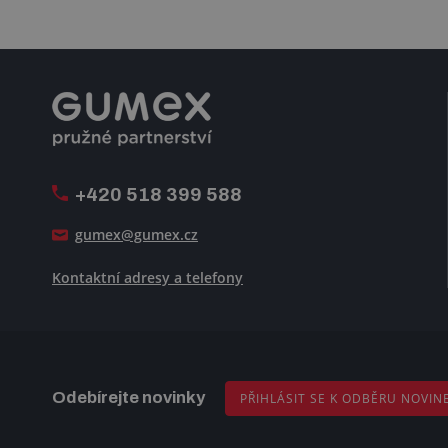
+420 518 399 588
gumex@gumex.cz
Kontaktní adresy a telefony
Odebírejte novinky
PŘIHLÁSIT SE K ODBĚRU NOVIN