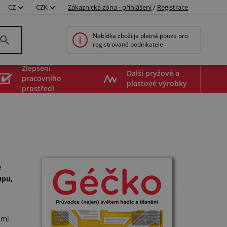
CZ
CZK
Zákaznická zóna - přihlášení
/
Registrace
Nabídka zboží je platná pouze pro
registrované podnikatele
Zlepšení
Další pryžové a
pracovního
plastové výrobky
prostředí
e
upu,
lmi