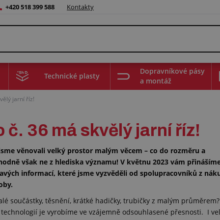
+420 518 399 588
Kontakty
Dopravníkové pásy
Technické plasty
a montáž
ělý jarní říz!
č. 36 má skvělý jarní říz!
jsme věnovali velký prostor malým věcem – co do rozměru a
hodně však ne z hlediska významu! V květnu 2023 vám přináším
avých informací, které jsme vyzvěděli od spolupracovníků z nák
oby.
lé součástky, těsnění, krátké hadičky, trubičky z malým průměrem?
technologií je vyrobíme ve vzájemně odsouhlasené přesnosti. I ve