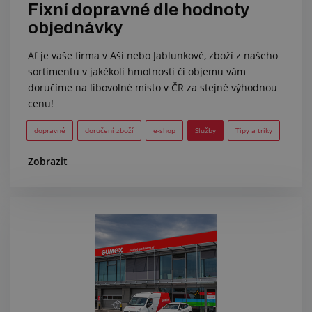
Fixní dopravné dle hodnoty
objednávky
Ať je vaše firma v Aši nebo Jablunkově, zboží z našeho
sortimentu v jakékoli hmotnosti či objemu vám
doručíme na libovolné místo v ČR za stejně výhodnou
cenu!
dopravné
doručení zboží
e-shop
Služby
Tipy a triky
Zobrazit