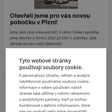
Otevřeli jsme pro vás novou
pobočku v Plzni!
Jsme vám zase o kousek blíž. V rámci České republiky
jsme otevřeli v červnu 2022 již naši 5. pobočku. Jaké
výhody má pro naše zákazníky?
Služby
Tyto webové stránky
Zobrazit
používají soubory cookie.
K personalizaci obsahu, reklam a analýze
návštěvnosti používáme soubory cookie.
Informace o vašem používání našich
stránek také sdílíme s našimi reklamními
a analytickými partnery, kteří je mohou
kombinovat s dalšími informacemi, které
jste jim poskytli nebo které shromáždili