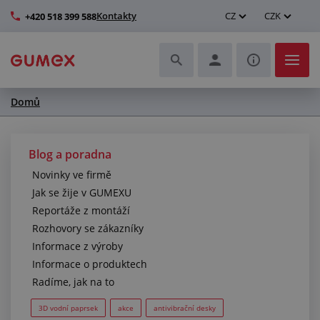
Kontakty
CZ
CZK
+420 518 399 588
Domů
Hadice a jejich kompletace
Profily a výroba těsnění
Blog a poradna
Novinky ve firmě
Technické plasty
Jak se žije v GUMEXU
Reportáže z montáží
Dopravníkové pásy a montáž
Rozhovory se zákazníky
Informace z výroby
Zlepšení pracovního prostředí
Informace o produktech
Radíme, jak na to
Další pryžové a plastové výrobky
3D vodní paprsek
akce
antivibrační desky