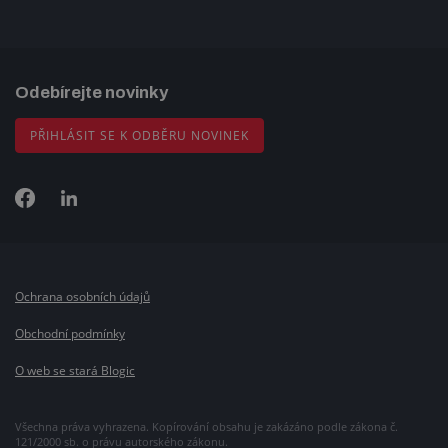
Odebírejte novinky
PŘIHLÁSIT SE K ODBĚRU NOVINEK
Ochrana osobních údajů
Obchodní podmínky
O web se stará Blogic
Všechna práva vyhrazena. Kopírování obsahu je zakázáno podle zákona č.
121/2000 sb. o právu autorského zákonu.