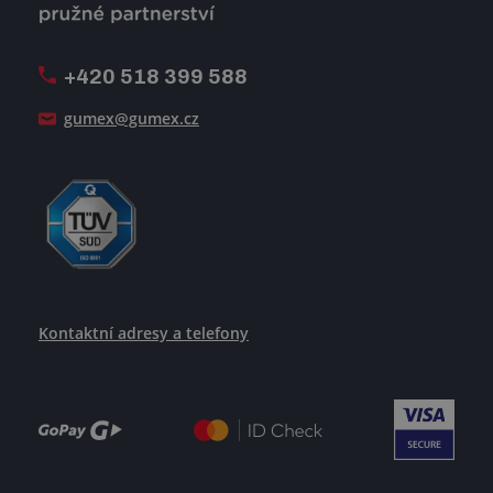
Firemní časopis Géčko
Oznamovací linka
Pošlete nám svůj životopis
+420 518 399 588
Jak se žije v GUMEXU
gumex@gumex.cz
Kontaktní adresy a telefony