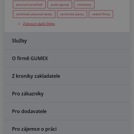
Centrum poptávek
pracovní prostředí
pryže (gumy)
rozhovory
technické plastové desky
technické plasty
vedení firmy
Vše o nákupu
Zobrazit další štítky
Výroba
O nás a kariéra
Služby
O firmě GUMEX
Z kroniky zakladatele
Pro zákazníky
Pro dodavatele
Pro zájemce o práci