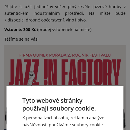
Přijďte si užít jedinečný večer plný skvělé jazzové hudby v
autentickém industriálním prostředí. Na místě bude
k dispozici drobné občerstvení, víno i pivo.
Vstupné: 300 Kč
(prodej vstupenek na místě)
Těšíme se na Vás!
Tyto webové stránky
používají soubory cookie.
K personalizaci obsahu, reklam a analýze
návštěvnosti používáme soubory cookie.