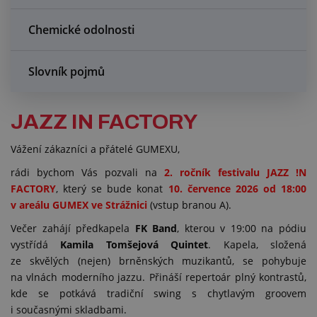
Chemické odolnosti
Slovník pojmů
JAZZ IN FACTORY
Vážení zákazníci a přátelé GUMEXU,
rádi bychom Vás pozvali na
2. ročník festivalu JAZZ !N
FACTORY
, který se bude konat
10. července 2026 od 18:00
v areálu GUMEX ve Strážnici
(vstup branou A).
Večer zahájí předkapela
FK Band
, kterou v 19:00 na pódiu
vystřídá
Kamila Tomšejová Quintet
. Kapela, složená
ze skvělých (nejen) brněnských muzikantů, se pohybuje
na vlnách moderního jazzu. Přináší repertoár plný kontrastů,
kde se potkává tradiční swing s chytlavým groovem
i současnými skladbami.