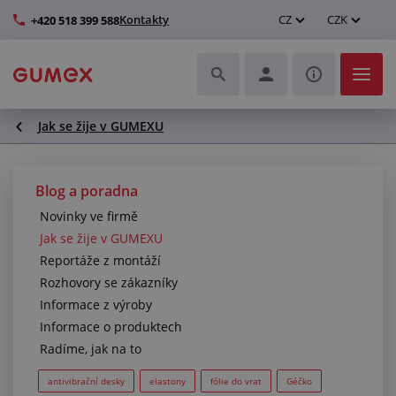
Kontakty
CZ
CZK
+420 518 399 588
Jak se žije v GUMEXU
Hadice a jejich kompletace
Profily a výroba těsnění
Blog a poradna
Novinky ve firmě
Technické plasty
Jak se žije v GUMEXU
Reportáže z montáží
Dopravníkové pásy a montáž
Rozhovory se zákazníky
Informace z výroby
Zlepšení pracovního prostředí
Informace o produktech
Radíme, jak na to
Další pryžové a plastové výrobky
antivibrační desky
elastony
fólie do vrat
Géčko