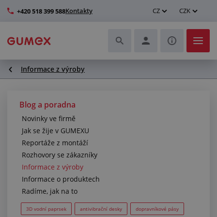
Kontakty
CZ
CZK
+420 518 399 588
Informace z výroby
Hadice a jejich kompletace
Profily a výroba těsnění
Blog a poradna
Novinky ve firmě
Technické plasty
Jak se žije v GUMEXU
Reportáže z montáží
Dopravníkové pásy a montáž
Rozhovory se zákazníky
Informace z výroby
Zlepšení pracovního prostředí
Informace o produktech
Radíme, jak na to
Další pryžové a plastové výrobky
3D vodní paprsek
antivibrační desky
dopravníkové pásy