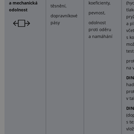
a mechanická
koeficienty,
(hy
těsnění,
odolnost
tla
pevnost,
dopravníkové
pry
pásy
odolnost
a p
proti oděru
vče
a namáhání
s k
mož
test
pro
na 
DIN
had
pro
v ta
DIN
(do
s t
vlo