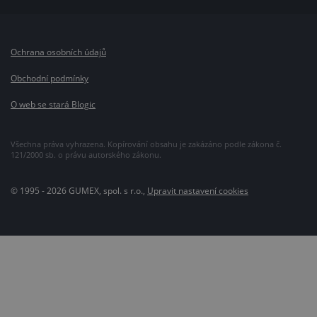
Ochrana osobních údajů
Obchodní podmínky
O web se stará Blogic
Všechna práva vyhrazena. Kopírování obsahu je zakázáno podle zákona č.
121/2000 sb. o právu autorského zákonu.
© 1995 - 2026 GUMEX, spol. s r.o.,
Upravit nastavení cookies