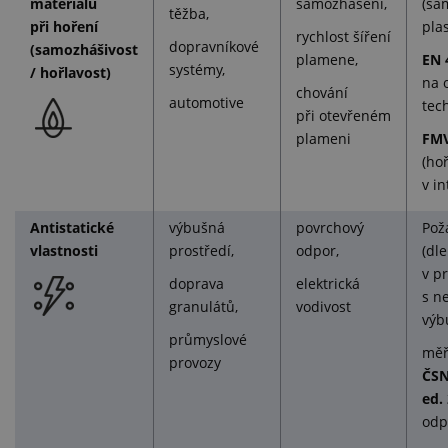
materiálu
samozhášení,
(sa
těžba,
při hoření
plas
rychlost šíření
dopravníkové
(samozhášivost
plamene,
EN 
systémy,
/ hořlavost)
na 
chování
automotive
tech
při otevřeném
plameni
FMV
(ho
v in
Antistatické
výbušná
povrchový
Pož
vlastnosti
prostředí,
odpor,
(dle
v p
doprava
elektrická
s n
granulátů,
vodivost
výb
průmyslové
měř
provozy
ČSN
ed.
odpo