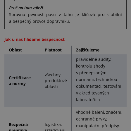
Proč na tom záleží
Správná pevnost pásu v tahu je klíčová pro stabilní
a bezpečný provoz dopravníku.
Jak u nás hlídáme bezpečnost
Oblast
Platnost
Zajišťujeme
pravidelné audity,
kontrolu shody
s předepsanými
všechny
Certifikace
normami, technickou
produktové
a normy
dokumentaci, testování
oblasti
v akreditovaných
laboratořích
vhodné balení, značení,
ochranné prvky,
Bezpečná
logistika,
manipulační předpisy,
přeprava
skladování,