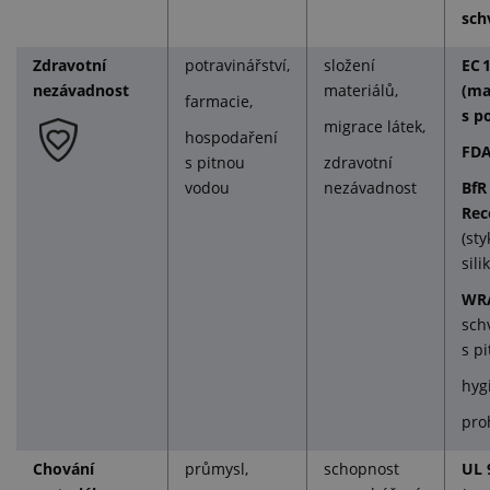
sch
Zdravotní
potravinářství,
složení
EC 
nezávadnost
materiálů,
(ma
farmacie,
s p
migrace látek,
hospodaření
FD
s pitnou
zdravotní
vodou
nezávadnost
BfR
Rec
(st
sili
WRA
sch
s p
hyg
pro
Chování
průmysl,
schopnost
UL 