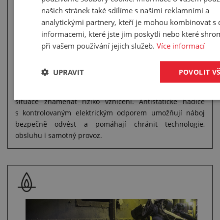
zaznamenávat drobné elektrostatické výboje v místě
našich stránek také sdílíme s našimi reklamními a
napojení hadice. Zpočátku nenápadné jiskření se
analytickými partnery, kteří je mohou kombinovat s 
stupňovalo až do chvíle, kdy bylo nutné provoz
informacemi, které jste jim poskytli nebo které shro
preventivně zastavit. Ukázalo se, že hadice neměla
při vašem používání jejich služeb.
Více informací
antistatické provedení a elektrický náboj se neměl kam
bezpečně odvádět.
UPRAVIT
POVOLIT V
Proč na tom záleží
V prostředí s hořlavým prachem nebo plyny může taková
situace znamenat riziko vznícení. Antistatické hadice
s kontrolovaným elektrickým odporem umožňují náboj
bezpečně odvést a pomáhají chránit technologie,
obsluhu i samotný provoz.