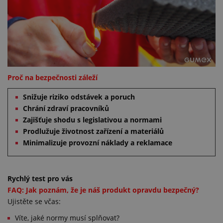
Proč na bezpečnosti záleží
Snižuje riziko odstávek a poruch
Chrání zdraví pracovníků
Zajišťuje shodu s legislativou a normami
Prodlužuje životnost zařízení a materiálů
Minimalizuje provozní náklady a reklamace
Rychlý test pro vás
FAQ: Jak poznám, že je náš produkt opravdu bezpečný?
Ujistěte se včas:
Víte, jaké normy musí splňovat?