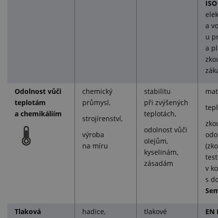
ISO
ele
a vo
u p
a p
zko
zák
Odolnost vůči
chemický
stabilitu
mate
teplotám
průmysl,
při zvýšených
tepl
a chemikáliím
teplotách,
strojírenství,
zko
odolnost vůči
výroba
odo
olejům,
na míru
(zk
kyselinám,
tes
zásadám
v k
s d
Sem
Tlaková
hadice,
tlakové
EN 