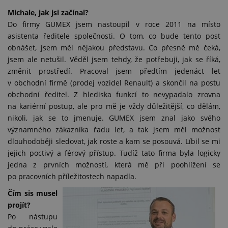
Michale, jak jsi začínal?
Do firmy GUMEX jsem nastoupil v roce 2011 na místo
asistenta ředitele společnosti. O tom, co bude tento post
obnášet, jsem měl nějakou představu. Co přesně mě čeká,
jsem ale netušil. Věděl jsem tehdy, že potřebuji, jak se říká,
změnit prostředí. Pracoval jsem předtím jedenáct let
v obchodní firmě (prodej vozidel Renault) a skončil na postu
obchodní ředitel. Z hlediska funkcí to nevypadalo zrovna
na kariérní postup, ale pro mě je vždy důležitější, co dělám,
nikoli, jak se to jmenuje. GUMEX jsem znal jako svého
významného zákazníka řadu let, a tak jsem měl možnost
dlouhodoběji sledovat, jak roste a kam se posouvá. Líbil se mi
jejich poctivý a férový přístup. Tudíž tato firma byla logicky
jedna z prvních možností, která mě při poohlížení se
po pracovních příležitostech napadla.
Čím sis musel
projít?
Po nástupu