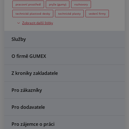
Centrum poptávek
pracovní prostředí
pryže (gumy)
rozhovory
technické plastové desky
technické plasty
vedení firmy
Vše o nákupu
Zobrazit další štítky
Výroba
O nás a kariéra
Služby
O firmě GUMEX
Z kroniky zakladatele
Pro zákazníky
Pro dodavatele
Pro zájemce o práci