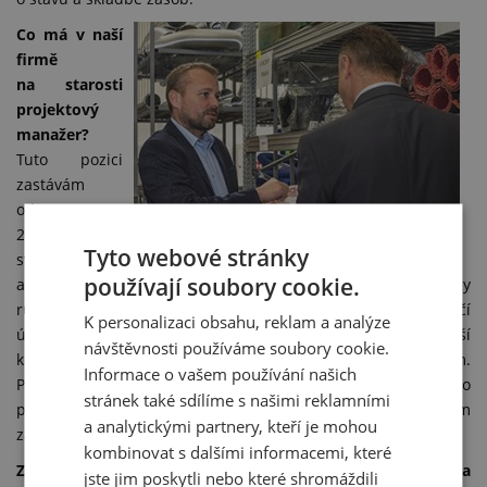
Co má v naší
firmě
na starosti
projektový
manažer?
Tuto pozici
zastávám
od srpna
2015. Jsou mi
Tyto webové stránky
svěřeny větší
používají soubory cookie.
a samostatné úkoly. Sbírám informace, komunikuji s kolegy
různých oddělení, diskutuji, analyzuji, plánuji a zadávám dílčí
K personalizaci obsahu, reklam a analýze
úkoly. Od začátku se také spolupodílím na rozjezdu naší
návštěvnosti používáme soubory cookie.
košické pobočky, kam pravidelně každý měsíc dojíždím.
Informace o vašem používání našich
Pomáhal jsem s vytipováním vhodných lokalit pro tuto
stránek také sdílíme s našimi reklamními
pobočku, jejím zařízením, propagací a následným
a analytickými partnery, kteří je mohou
zaškolováním nových kolegů.
kombinovat s dalšími informacemi, které
Zmíním jenom jedno slovo: „ISO“. Jak velká to pro Tebe byla
jste jim poskytli nebo které shromáždili