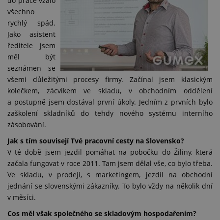
do práce vzalo
všechno
rychlý spád.
Jako asistent
ředitele jsem
měl být
seznámen se
všemi důležitými procesy firmy. Začínal jsem klasickým
kolečkem, zácvikem ve skladu, v obchodním oddělení
a postupně jsem dostával první úkoly. Jedním z prvních bylo
zaškolení skladníků do tehdy nového systému interního
zásobování.
Jak s tím souvisejí Tvé pracovní cesty na Slovensko?
V té době jsem jezdil pomáhat na pobočku do Žiliny, která
začala fungovat v roce 2011. Tam jsem dělal vše, co bylo třeba.
Ve skladu, v prodeji, s marketingem, jezdil na obchodní
jednání se slovenskými zákazníky. To bylo vždy na několik dní
v měsíci.
Cos měl však společného se skladovým hospodařením?