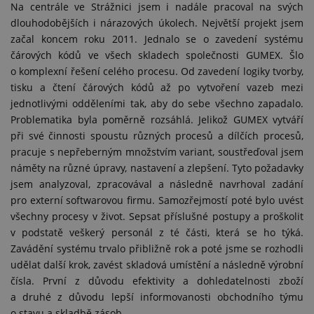
Na centrále ve Strážnici jsem i nadále pracoval na svých
dlouhodobějších i nárazových úkolech. Největší projekt jsem
začal koncem roku 2011. Jednalo se o zavedení systému
čárových kódů ve všech skladech společnosti GUMEX. Šlo
o komplexní řešení celého procesu. Od zavedení logiky tvorby,
tisku a čtení čárových kódů až po vytvoření vazeb mezi
jednotlivými odděleními tak, aby do sebe všechno zapadalo.
Problematika byla poměrně rozsáhlá. Jelikož GUMEX vytváří
při své činnosti spoustu různých procesů a dílčích procesů,
pracuje s nepřeberným množstvím variant, soustřeďoval jsem
náměty na různé úpravy, nastavení a zlepšení. Tyto požadavky
jsem analyzoval, zpracovával a následně navrhoval zadání
pro externí softwarovou firmu. Samozřejmostí poté bylo uvést
všechny procesy v život. Sepsat příslušné postupy a proškolit
v podstatě veškerý personál z té části, která se ho týká.
Zavádění systému trvalo přibližně rok a poté jsme se rozhodli
udělat další krok, zavést skladová umístění a následně výrobní
čísla. První z důvodu efektivity a dohledatelnosti zboží
a druhé z důvodu lepší informovanosti obchodního týmu
o stavu a skladbě zásob.