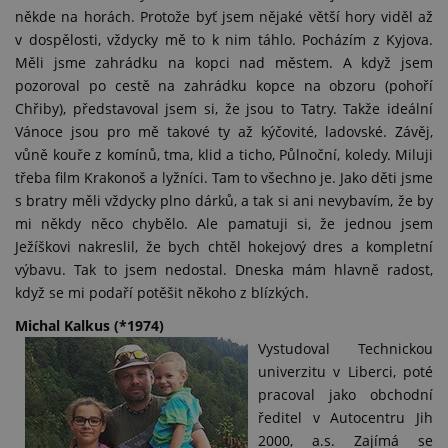
někde na horách. Protože byť jsem nějaké větší hory viděl až
v dospělosti, vždycky mě to k nim táhlo. Pocházím z Kyjova.
Měli jsme zahrádku na kopci nad městem. A když jsem
pozoroval po cestě na zahrádku kopce na obzoru (pohoří
Chřiby), představoval jsem si, že jsou to Tatry. Takže ideální
Vánoce jsou pro mě takové ty až kýčovité, ladovské. Závěj,
vůně kouře z komínů, tma, klid a ticho, Půlnoční, koledy. Miluji
třeba film Krakonoš a lyžníci. Tam to všechno je. Jako děti jsme
s bratry měli vždycky plno dárků, a tak si ani nevybavím, že by
mi někdy něco chybělo. Ale pamatuji si, že jednou jsem
Ježíškovi nakreslil, že bych chtěl hokejový dres a kompletní
výbavu. Tak to jsem nedostal. Dneska mám hlavně radost,
když se mi podaří potěšit někoho z blízkých.
Michal Kalkus (*1974)
Vystudoval Technickou
univerzitu v Liberci, poté
pracoval jako obchodní
ředitel v Autocentru Jih
2000, a.s. Zajímá se