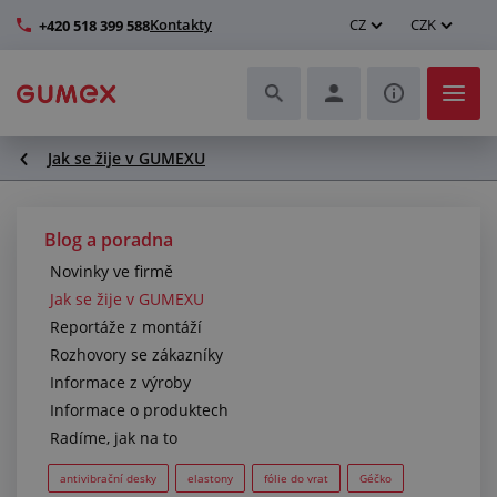
Kontakty
CZ
CZK
+420 518 399 588
Jak se žije v GUMEXU
Hadice a jejich kompletace
Profily a výroba těsnění
Blog a poradna
Novinky ve firmě
Technické plasty
Jak se žije v GUMEXU
Reportáže z montáží
Dopravníkové pásy a montáž
Rozhovory se zákazníky
Informace z výroby
Zlepšení pracovního prostředí
Informace o produktech
Radíme, jak na to
Další pryžové a plastové výrobky
antivibrační desky
elastony
fólie do vrat
Géčko