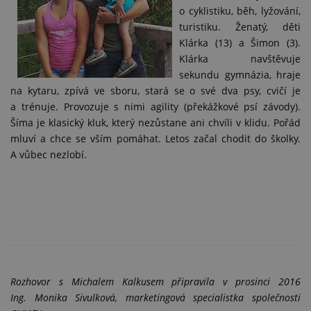
o cyklistiku, běh, lyžování,
turistiku. Ženatý, děti
Klárka (13) a Šimon (3).
Klárka navštěvuje
sekundu gymnázia, hraje
na kytaru, zpívá ve sboru, stará se o své dva psy, cvičí je
a trénuje. Provozuje s nimi agility (překážkové psí závody).
Šíma je klasický kluk, který nezůstane ani chvíli v klidu. Pořád
mluví a chce se vším pomáhat. Letos začal chodit do školky.
A vůbec nezlobí.
Rozhovor s Michalem Kalkusem připravila v prosinci 2016
Ing. Monika Sivulková, marketingová specialistka společnosti