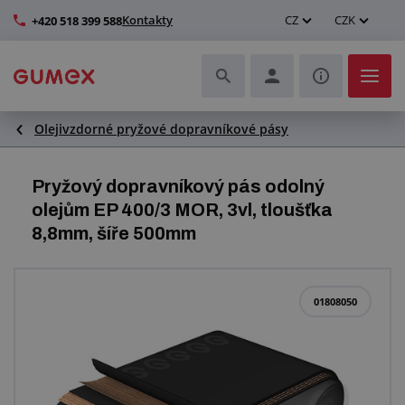
Kontakty
CZ
CZK
+420 518 399 588
Olejivzdorné pryžové dopravníkové pásy
Hadice a jejich kompletace
Profily a výroba těsnění
Pryžový dopravníkový pás odolný
olejům EP 400/3 MOR, 3vl, tloušťka
Technické plasty
8,8mm, šíře 500mm
Dopravníkové pásy a montáž
01808050
Zlepšení pracovního prostředí
Další pryžové a plastové výrobky