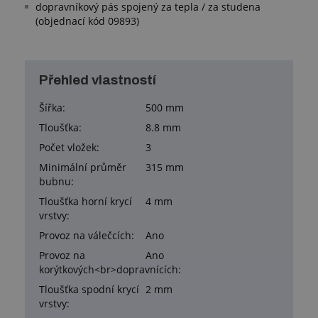
dopravníkový pás spojený za tepla / za studena
(objednací kód 09893)
Přehled vlastností
Šířka:
500 mm
Tloušťka:
8.8 mm
Počet vložek:
3
Minimální průměr
315 mm
bubnu:
Tloušťka horní krycí
4 mm
vrstvy:
Provoz na válečcích:
Ano
Provoz na
Ano
korýtkových<br>dopravnících:
Tloušťka spodní krycí
2 mm
vrstvy: