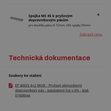
Spojka MS 45 k pryžovým
dopravníkovým pásům
pro tloušťku pásu 6-12mm, šíře spojky 50mm
Zobrazit cenu
Technická dokumentace
Soubory ke stažení
EP 400/3 4+2 MOR - Pryžový olejivzdorný
dopravníkový pás - katalogový list v EN - kód:
01808xxx