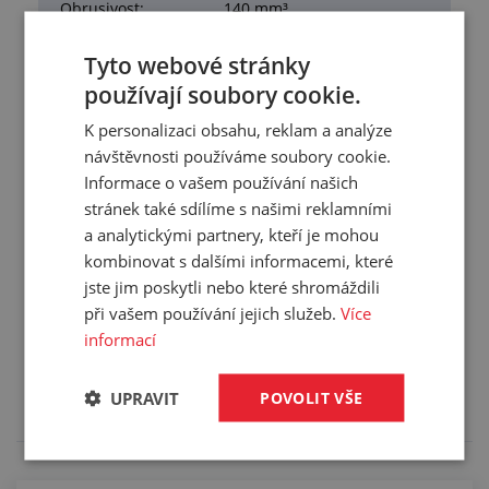
Obrusivost:
140 mm³
Pevnost v tahu:
400 N/mm
Tyto webové stránky
Materiál:
pryž
používají soubory cookie.
Pracovní teplota:
-25/+60 °C
K personalizaci obsahu, reklam a analýze
Barva:
černá
návštěvnosti používáme soubory cookie.
Hmotnost:
6,102 kg/m
Informace o vašem používání našich
Balení:
100,00 m
stránek také sdílíme s našimi reklamními
a analytickými partnery, kteří je mohou
kombinovat s dalšími informacemi, které
jste jim poskytli nebo které shromáždili
při vašem používání jejich služeb.
Více
Služby
informací
Tento výrobek pro vás upravíme na míru. Konkrétní
specifikaci budete moci upřesnit v poznámce u
UPRAVIT
POVOLIT VŠE
objednávky.