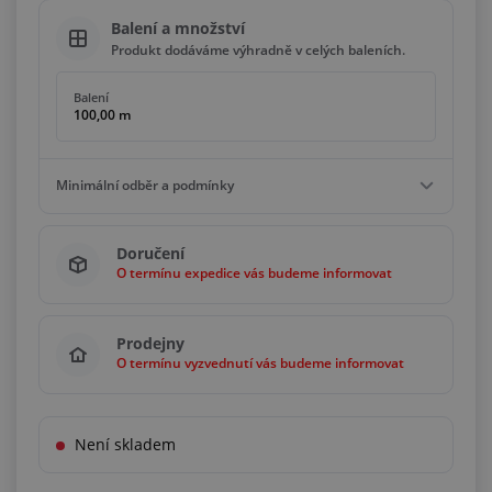
Balení a množství
Produkt dodáváme výhradně v celých baleních.
Balení
100,00 m
Minimální odběr a podmínky
Minimální odběr
Doručení
100,00 m
O termínu expedice vás budeme informovat
Podmínky
Násobky
100,00 m
Prodejny
O termínu vyzvednutí vás budeme informovat
Není skladem