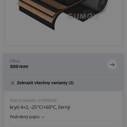
Centrum poptávek
Vše o nákupu
O nás a kariéra
ŠÍŘKA
500 mm
Zobrazit všechny varianty
(2)
Kód produktu:
01808050
krytí 4+2, -25°C/+60°C, černý
Podrobný popis