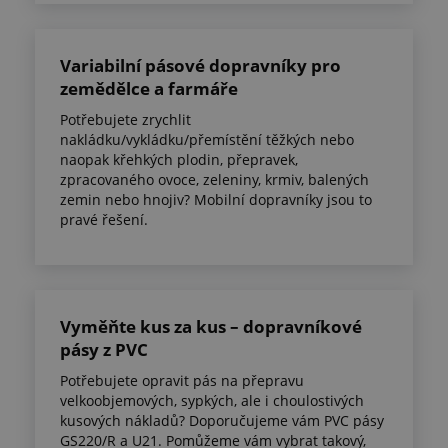
Variabilní pásové dopravníky pro
zemědělce a farmáře
Potřebujete zrychlit
nakládku/vykládku/přemístění těžkých nebo
naopak křehkých plodin, přepravek,
zpracovaného ovoce, zeleniny, krmiv, balených
zemin nebo hnojiv? Mobilní dopravníky jsou to
pravé řešení.
Vyměňte kus za kus – dopravníkové
pásy z PVC
Potřebujete opravit pás na přepravu
velkoobjemových, sypkých, ale i choulostivých
kusových nákladů? Doporučujeme vám PVC pásy
GS220/R a U21. Pomůžeme vám vybrat takový,