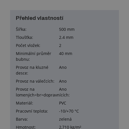
Přehled vlastností
Šířka:
500 mm
Tloušťka:
2.4 mm
Počet vložek:
2
Minimální průměr
40 mm
bubnu:
Provoz na kluzné
Ano
desce:
Provoz na válečcích:
Ano
Provoz na
Ano
lomených<br>dopravnících:
Materiál:
PVC
Pracovní teplota:
-10/+70 °C
Barva:
zelená
Hmotnost:
2,710 kg/m²