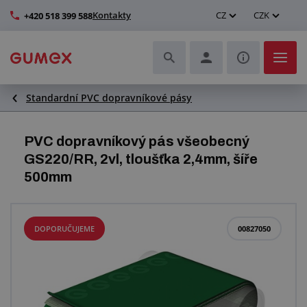
Kontakty
CZ
CZK
+420 518 399 588
Standardní PVC dopravníkové pásy
Hadice a jejich kompletace
Profily a výroba těsnění
PVC dopravníkový pás všeobecný
GS220/RR, 2vl, tloušťka 2,4mm, šíře
Technické plasty
500mm
Dopravníkové pásy a montáž
DOPORUČUJEME
00827050
Zlepšení pracovního prostředí
Další pryžové a plastové výrobky