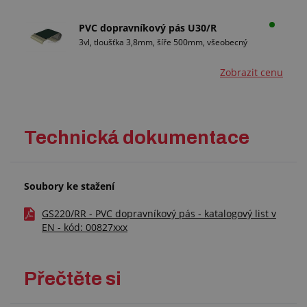
PVC dopravníkový pás U30/R
3vl, tloušťka 3,8mm, šíře 500mm, všeobecný
Zobrazit cenu
Technická dokumentace
Soubory ke stažení
GS220/RR - PVC dopravníkový pás - katalogový list v
EN - kód: 00827xxx
Přečtěte si