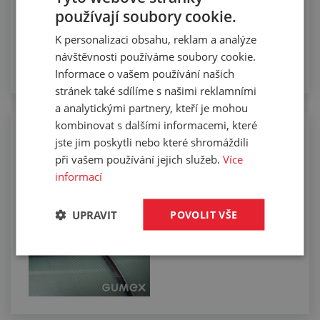
používají soubory cookie.
K personalizaci obsahu, reklam a analýze
návštěvnosti používáme soubory cookie.
Informace o vašem používání našich
stránek také sdílíme s našimi reklamními
a analytickými partnery, kteří je mohou
kombinovat s dalšími informacemi, které
Řezání dopravníkových pásů na
jste jim poskytli nebo které shromáždili
požadovaný tvar
při vašem používání jejich služeb.
Více
informací
UPRAVIT
POVOLIT VŠE