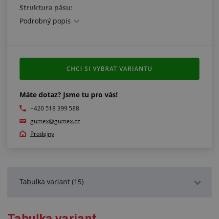
Struktura pásu:
Podrobný popis
vrchní vrstva: PVC, tloušťka 0,3 mm
počet vložek: 6, flexibilní
spodní vrstva: PVC, tloušťka 0,3 mm
celková tloušťka: 8,5 mm
CHCI SI VYBRAT VARIANTU
Splňuje normy:
FDA (21 CFR 177.2600)
Máte dotaz? Jsme tu pro vás!
+420 518 399 588
gumex@gumex.cz
Prodejny
Tabulka variant (15)
Podrobný popis
Tabulka variant