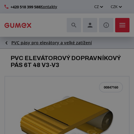
Kontakty
CZ
CZK
+420 518 399 588
PVC pásy pro elevátory a velké zatížení
Hadice a jejich kompletace
PVC ELEVÁTOROVÝ DOPRAVNÍKOVÝ
Profily a výroba těsnění
PÁS 6T 48 V3-V3
Technické plasty
00847160
Dopravníkové pásy a montáž
Zlepšení pracovního prostředí
Další pryžové a plastové výrobky