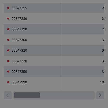
00847255
25
00847280
28
00847290
29
00847300
30
00847320
32
00847330
33
00847350
35
00847990
100