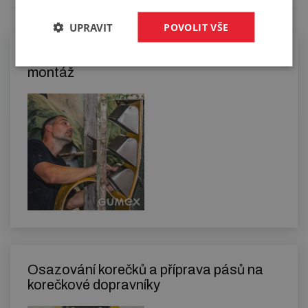
UPRAVIT
POVOLIT VŠE
Elevátorové dopravníkové pásy a jejich
montáž
Osazování korečků a příprava pásů na
korečkové dopravníky