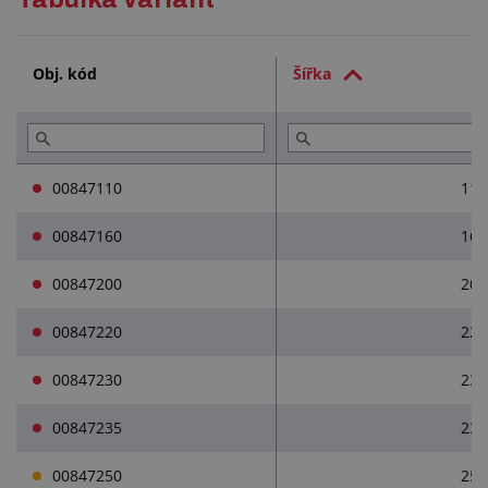
Technická dokumentace (1)
Obj. kód
Šířka
Služby (4)
Přečtěte si (1)
00847110
11
00847160
16
00847200
20
00847220
22
00847230
23
00847235
23
00847250
25