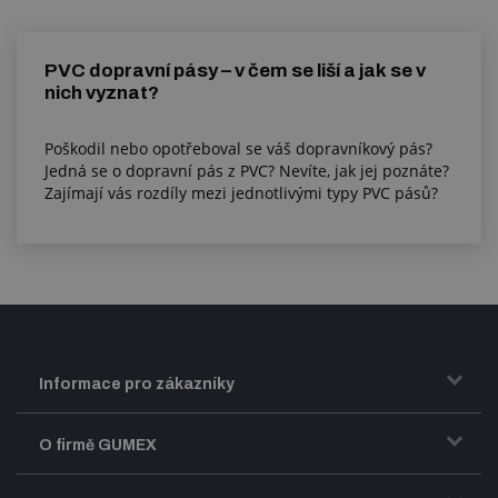
PVC dopravní pásy – v čem se liší a jak se v
nich vyznat?
Poškodil nebo opotřeboval se váš dopravníkový pás?
Jedná se o dopravní pás z PVC? Nevíte, jak jej poznáte?
Zajímají vás rozdíly mezi jednotlivými typy PVC pásů?
Informace pro zákazníky
Doprava a zasílání zboží
O firmě GUMEX
Obchodní podmínky