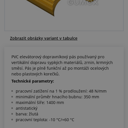
Centrum poptávek
Vše o nákupu
O nás a kariéra
Zobrazit obrázky variant v tabulce
PVC elevátorový dopravníkový pás používaný pro
vertikální dopravu sypkých materiálů, zrnin, krmných
směsí. Pás je plně funkční až po montáži ocelových
nebo plastových korečků.
Technické parametry:
pracovní zatížení na 1 % prodloužení: 48 N/mm
minimální průměr hnacího bubnu: 350 mm
maximální šíře: 1400 mm
antistatický
barva: žlutá
pracovní teplota: -10 °C/+60 °C