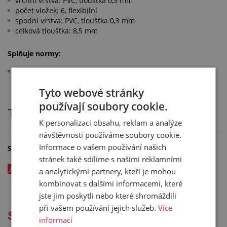
vrchní vrstva: PVC, tloušťka 0,3 mm
počet vložek: 6, flexibilní
spodní vrstva: PVC, tloušťka 0,3 mm
celková tloušťka: 8,5 mm
Splňuje normy:
FDA (21 CFR 177.2600)
Tyto webové stránky
používají soubory cookie.
Technická dokumentace
K personalizaci obsahu, reklam a analýze
návštěvnosti používáme soubory cookie.
Informace o vašem používání našich
Soubory ke stažení
stránek také sdílíme s našimi reklamními
6T 48 V3-V3 - PVC elevátorový dopravníkový pás -
a analytickými partnery, kteří je mohou
katalogový list v CZ - kód: 00847xxx
kombinovat s dalšími informacemi, které
jste jim poskytli nebo které shromáždili
při vašem používání jejich služeb.
Více
Služby
informací