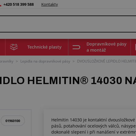
+420 518 399 588
Kontakty
Dopravníkové pásy
Technické plasty
a montáž
pravníky
>
Lepidla na dopravníkové pásy
>
DVOUSLOŽKOVÉ LEPIDLO HELMITI
DLO HELMITIN® 14030 NA
Helmitin 14030 je kontaktní dvousložkov
01960100
pásů, potahování ocelových válců, násype
dokonalé slepení i při nanášení v extré