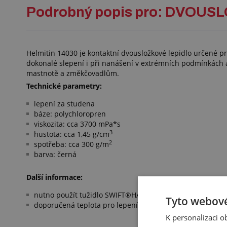
Podrobný popis pro: DVOU
Helmitin 14030 je kontaktní dvousložkové lepidlo určené 
dokonalé slepení i při nanášení v extrémních podmínkách a v
mastnotě a změkčovadlům.
Technické parametry:
lepení za studena
báze: polychloropren
viskozita: cca 3700 mPa*s
3
hustota: cca 1,45 g/cm
2
spotřeba: cca 300 g/m
barva: černá
Další informace:
nutno použít tužidlo SWIFT®HARDENER 9502 jako druhou 
Tyto webové
doporučená teplota pro lepení: min. +18 °C
K personalizaci 