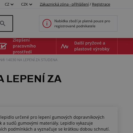
CZ
CZK
Zákaznická zóna - přihlášení
/
Registrace
Nabídka zboží je platná pouze pro
registrované podnikatele
Zlepšení
Další pryžové a
pracovního
plastové výrobky
prostředí
N® 14030 NA LEPENÍ ZA STUDENA
 LEPENÍ ZA
é lepidlo určené pro lepení gumových dopravníkových
k a sudů gumovými materiály. Lepidlo vykazuje
mních podmínkách a vyznačuje se krátkou dobou schnutí.