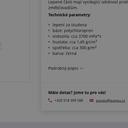
Lepené části mají vynikající odolnost proti
změkčovadlům.
Technické parametry:
lepení za studena
báze: polychloropren
viskozita: cca 3700 mPa*s
3
hustota: cca 1,45 g/cm
2
spotřeba: cca 300 g/m
barva: černá
Další informace:
Podrobný popis
nutno použít tužidlo SWIFT®HARDENER 9
doporučená teplota pro lepení: min. +1
Máte dotaz? Jsme tu pro vás!
+420 518 399 588
gumex@gumex.cz