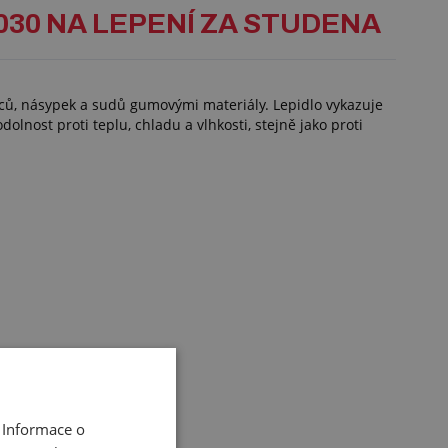
030 NA LEPENÍ ZA STUDENA
ců, násypek a sudů gumovými materiály. Lepidlo vykazuje
lnost proti teplu, chladu a vlhkosti, stejně jako proti
 Informace o