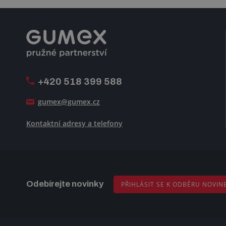
+420 518 399 588
gumex@gumex.cz
Kontaktní adresy a telefony
Odebírejte novinky
PŘIHLÁSIT SE K ODBĚRU NOVIN