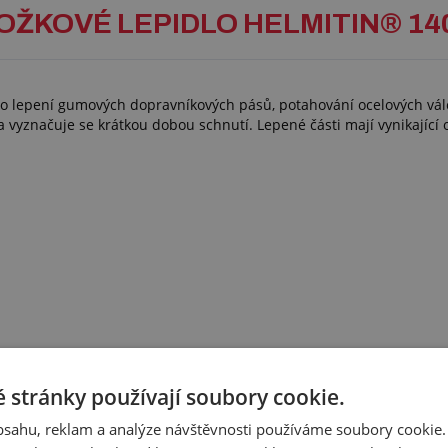
SLOŽKOVÉ LEPIDLO HELMITIN® 14
pro lepení gumových dopravníkových pásů, potahování ocelových vál
yznačuje se krátkou dobou schnutí. Lepené části mají vynikající odo
složku (není součástí balení)
 stránky používají soubory cookie.
obsahu, reklam a analýze návštěvnosti používáme soubory cookie.