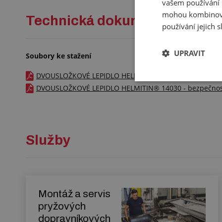
vašem používání n
mohou kombinovat
Technická dokumentace
používání jejich 
UPRAVIT
Soubory ke stažení
DVOUSLOŽKOVÉ LEPIDLO HELMITIN® 14030 - katalogový l
DVOUSLOŽKOVÉ LEPIDLO HELMITIN® 14030 - bezpečnostní
Služby
Montáž a servis
pryžových
dopravníkových