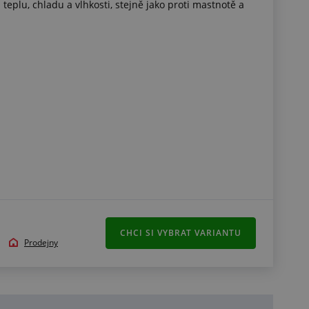
 teplu, chladu a vlhkosti, stejně jako proti mastnotě a
502 jako druhou složku (není součástí balení)
8 °C
CHCI SI VYBRAT VARIANTU
Prodejny