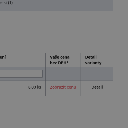
e si (1)
ení
Vaše cena
Detail
bez DPH*
varianty
Detail
8,00 ks
Zobrazit cenu