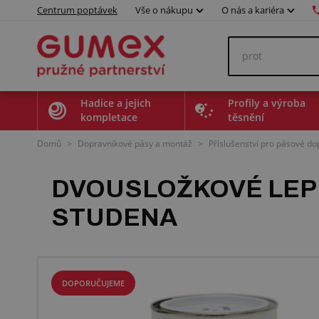
Centrum poptávek
Vše o nákupu
O nás a kariéra
Hadice a jejich
Profily a výroba
kompletace
těsnění
Domů
>
Dopravníkové pásy a montáž
>
Příslušenství pro pásové do
DVOUSLOŽKOVÉ LEPI
STUDENA
DOPORUČUJEME