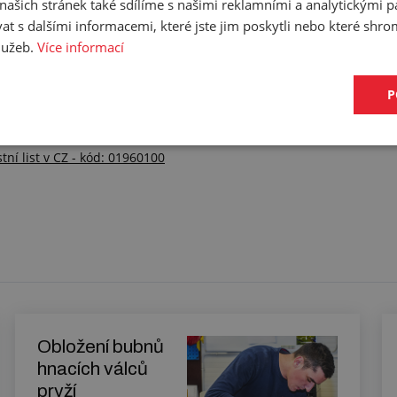
ašich stránek také sdílíme s našimi reklamními a analytickými par
 s dalšími informacemi, které jste jim poskytli nebo které shro
služeb.
Více informací
P
ist v CZ - kód: 01960100
 list v CZ - kód: 01960100
Obložení bubnů
hnacích válců
pryží