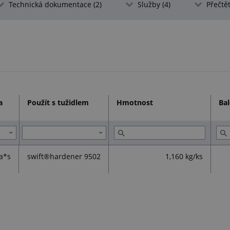
Technická dokumentace (2)
Služby (4)
Přečtět
a
Použít s tužidlem
Hmotnost
Bal
a*s
swift®hardener 9502
1,160 kg/ks