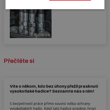
Přečtěte si
Víte o někom, kdo bez úhony přežil prasknutí
vysokotlaké hadice? Seznamte nás s ním!
S bezpečností práce přímo souvisí volba ochrany
vysokotlakých hadic. Když tato hadice praskne, hrozí