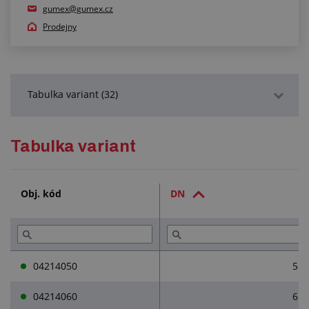
gumex@gumex.cz
Prodejny
Tabulka variant (32)
Podrobný popis
Tabulka variant
Služby (1)
Obj. kód
DN
Přečtěte si (3)
04214050
5
04214060
6