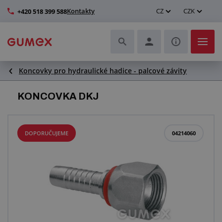
Kontakty
CZ
CZK
+420 518 399 588
Koncovky pro hydraulické hadice - palcové závity
Hadice a jejich kompletace
KONCOVKA DKJ
Profily a výroba těsnění
Technické plasty
DOPORUČUJEME
04214060
Dopravníkové pásy a montáž
Zlepšení pracovního prostředí
Další pryžové a plastové výrobky