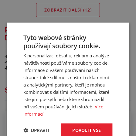
ZOBRAZIT DALŠÍ (
12
)
Podrobný popis pro: KONCOVKA
Tyto webové stránky
DKJ
používají soubory cookie.
K personalizaci obsahu, reklam a analýze
-převlečná matice
-vnitřní závit JIC
návštěvnosti používáme soubory cookie.
-kužel 74°
Informace o vašem používání našich
stránek také sdílíme s našimi reklamními
a analytickými partnery, kteří je mohou
Služby
kombinovat s dalšími informacemi, které
jste jim poskytli nebo které shromáždili
při vašem používání jejich služeb.
Více
informací
Osazování hydraulických hadic
UPRAVIT
POVOLIT VŠE