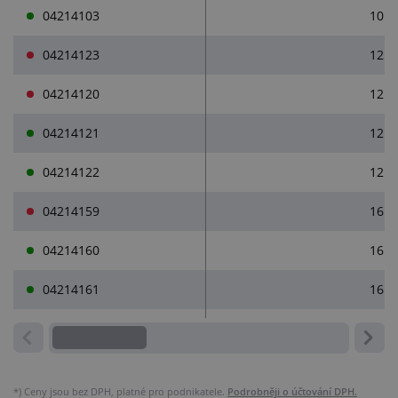
04214103
10
04214123
12
04214120
12
04214121
12
04214122
12
04214159
16
04214160
16
04214161
16
*)
Ceny jsou bez DPH, platné pro podnikatele.
Podrobněji o účtování DPH.