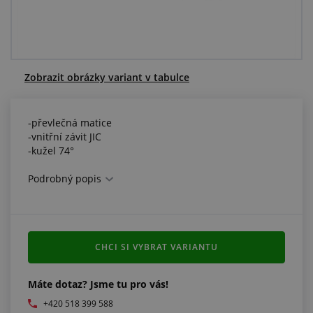
Centrum poptávek
Vše o nákupu
Zobrazit obrázky variant v tabulce
O nás a kariéra
-převlečná matice
-vnitřní závit JIC
-kužel 74°
Podrobný popis
CHCI SI VYBRAT VARIANTU
Máte dotaz? Jsme tu pro vás!
+420 518 399 588