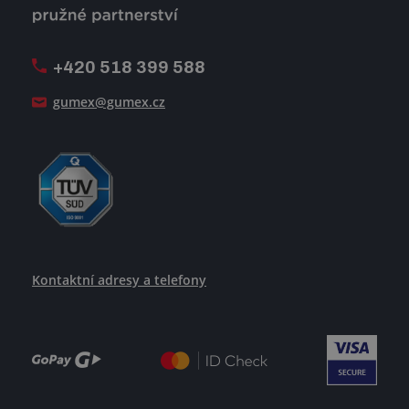
Firemní časopis Géčko
Oznamovací linka
Pošlete nám svůj životopis
+420 518 399 588
Jak se žije v GUMEXU
gumex@gumex.cz
Kontaktní adresy a telefony