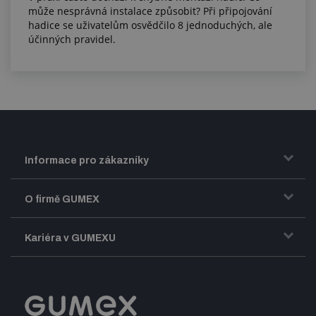
může nesprávná instalace způsobit? Při připojování
hadice se uživatelům osvědčilo 8 jednoduchých, ale
účinných pravidel.
Informace pro zákazníky
Doprava a zasílání zboží
O firmě GUMEX
Obchodní podmínky
Představení firmy GUMEX
Kariéra v GUMEXU
Fakturace DPH
Certifikace ISO
Dobře sladěný pracovní tým
Registrace a spolupráce
Úpravy na míru a montáže
Volná pracovní místa