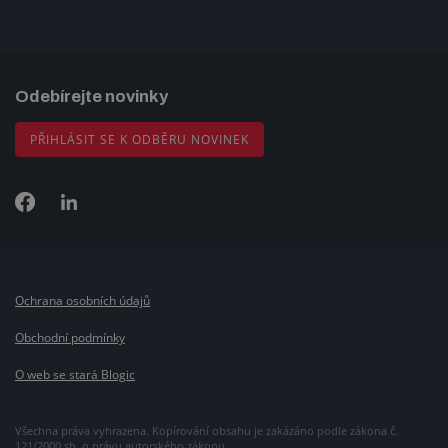
Odebírejte novinky
PŘIHLÁSIT SE K ODBĚRU NOVINEK
Ochrana osobních údajů
Obchodní podmínky
O web se stará Blogic
Všechna práva vyhrazena. Kopírování obsahu je zakázáno podle zákona č.
121/2000 sb. o právu autorského zákonu.