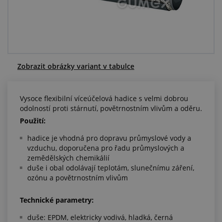
Centrum poptávek
Vše o nákupu
O nás a kariéra
Zobrazit obrázky variant v tabulce
Vysoce flexibilní víceúčelová hadice s velmi dobrou
odolností proti stárnutí, povětrnostním vlivům a oděru.
Použití:
hadice je vhodná pro dopravu průmyslové vody a
vzduchu, doporučena pro řadu průmyslových a
zemědělských chemikálií
duše i obal odolávají teplotám, slunečnímu záření,
ozónu a povětrnostním vlivům
Technické parametry:
duše: EPDM, elektricky vodivá, hladká, černá