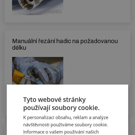
Manuální řezání hadic na požadovanou
délku
Tyto webové stránky
používají soubory cookie.
K personalizaci obsahu, reklam a analýze
návštěvnosti používáme soubory cookie.
Informace o vašem používání našich
Měření elektrické vodivosti u nás