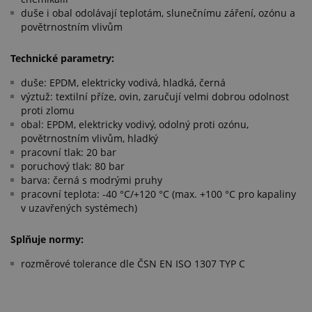
duše i obal odolávají teplotám, slunečnímu záření, ozónu a
povětrnostním vlivům
Technické parametry:
duše: EPDM, elektricky vodivá, hladká, černá
výztuž: textilní příze, ovin, zaručují velmi dobrou odolnost
proti zlomu
obal: EPDM, elektricky vodivý, odolný proti ozónu,
povětrnostním vlivům, hladký
pracovní tlak: 20 bar
poruchový tlak: 80 bar
barva: černá s modrými pruhy
pracovní teplota: -40 °C/+120 °C (max. +100 °C pro kapaliny
v uzavřených systémech)
Splňuje normy:
rozměrové tolerance dle ČSN EN ISO 1307 TYP C