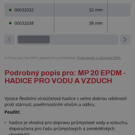
00032032
32 mm
00032038
38 mm
*)
Ceny jsou bez DPH, platné pro podnikatele.
Podrobněji o účtování DPH.
Podrobný popis pro: MP 20 EPDM -
HADICE PRO VODU A VZDUCH
Vysoce flexibilní víceúčelová hadice s velmi dobrou odolností
proti stárnutí, povětrnostním vlivům a oděru.
Použití:
hadice je vhodná pro dopravu průmyslové vody a vzduchu,
doporučena pro řadu průmyslových a zemědělských
chemikálií