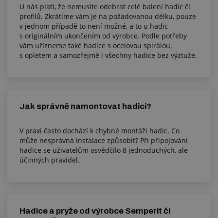
U nás platí, že nemusíte odebrat celé balení hadic či
profilů. Zkrátíme vám je na požadovanou délku, pouze
v jednom případě to není možné, a to u hadic
s originálním ukončením od výrobce. Podle potřeby
vám uřízneme také hadice s ocelovou spirálou,
s opletem a samozřejmě i všechny hadice bez výztuže.
Jak správně namontovat hadici?
V praxi často dochází k chybné montáži hadic. Co
může nesprávná instalace způsobit? Při připojování
hadice se uživatelům osvědčilo 8 jednoduchých, ale
účinných pravidel.
Hadice a pryže od výrobce Semperit či