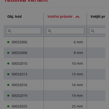
Technická dokumentace (3)
Obj. kód
Vnitřní průměr
Vnější prů
Služby (6)
Přečtěte si (8)
00032006
6 mm
00032008
8 mm
00032010
10 mm
00032013
13 mm
00032016
16 mm
00032019
19 mm
00032025
25 mm