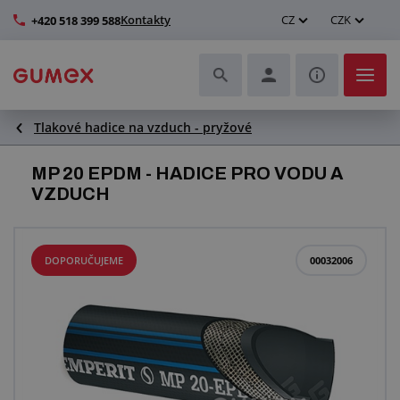
Kontakty
CZ
CZK
+420 518 399 588
Tlakové hadice na vzduch - pryžové
Hadice a jejich kompletace
MP 20 EPDM - HADICE PRO VODU A
Profily a výroba těsnění
VZDUCH
Technické plasty
DOPORUČUJEME
00032006
Dopravníkové pásy a montáž
Zlepšení pracovního prostředí
Další pryžové a plastové výrobky