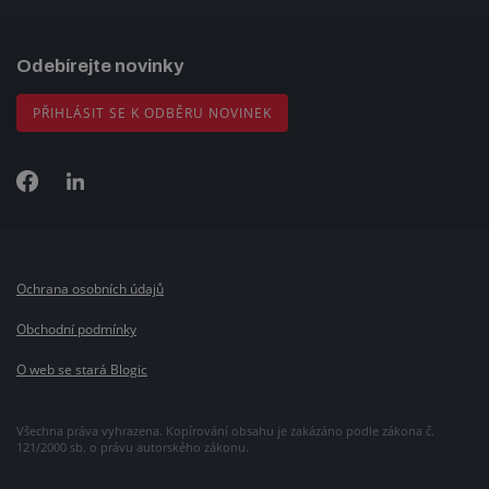
Odebírejte novinky
PŘIHLÁSIT SE K ODBĚRU NOVINEK
Ochrana osobních údajů
Obchodní podmínky
O web se stará Blogic
Všechna práva vyhrazena. Kopírování obsahu je zakázáno podle zákona č.
121/2000 sb. o právu autorského zákonu.