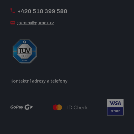
Pošlete nám svůj životopis
+420 518 399 588
Jak se žije v GUMEXU
gumex@gumex.cz
Kontaktní adresy a telefony