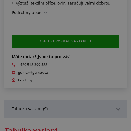
výztuž: textilní příze, ovin, zaručují velmi dobrou
odolnost proti zlomu
Podrobný popis
obal: EPDM, elektricky vodivý, odolný proti ozónu,
povětrnostním vlivům, hladký
pracovní tlak: 20 bar
poruchový tlak: 80 bar
barva: černá s modrými pruhy
CHCI SI VYBRAT VARIANTU
pracovní teplota: -40 °C/+120 °C (max. +100 °C pro
kapaliny v uzavřených systémech)
Máte dotaz? Jsme tu pro vás!
Splňuje normy:
+420 518 399 588
gumex@gumex.cz
rozměrové tolerance dle ČSN EN ISO 1307 TYP C
Prodejny
Tabulka variant (9)
Podrobný popis
Tabulka variant