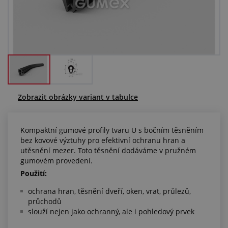
Centrum poptávek
Vše o nákupu
O nás a kariéra
Zobrazit obrázky variant v tabulce
Kompaktní gumové profily tvaru U s bočním těsněním
bez kovové výztuhy pro efektivní ochranu hran a
utěsnění mezer. Toto těsnění dodáváme v pružném
gumovém provedení.
Použití:
ochrana hran, těsnění dveří, oken, vrat, průlezů,
průchodů
slouží nejen jako ochranný, ale i pohledový prvek