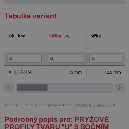
Podrobný popis
Tabulka variant
Technická dokumentace (1)
Obj. kód
Výška
Šířka
Služby (2)
Přečtěte si (3)
02652150
15 mm
12,5 mm
*)
Ceny jsou bez DPH, platné pro podnikatele.
Podrobněji o účtování DPH.
Podrobný popis pro: PRYŽOVÉ
PROFILY TVARU "U" S BOČNÍM