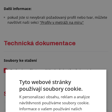
Další informace:
pokud jste si nevybrali požadovaný profil nebo tvar, můžete
navštívit naši sekci
"Profily v metráži na míru"
Technická dokumentace
Soubory ke stažení
Pryžové profily tvaru "U" s bočním těsněním - tolerance
dle ISO 3302-1 v CZ - kód: 02652xxx
Tyto webové stránky
používají soubory cookie.
Služby
K personalizaci obsahu, reklam a analýze
návštěvnosti používáme soubory cookie.
Informace o vašem používání našich