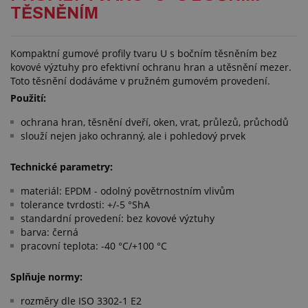
TĚSNĚNÍM
Kompaktní gumové profily tvaru U s bočním těsněním bez
kovové výztuhy pro efektivní ochranu hran a utěsnění mezer.
Toto těsnění dodáváme v pružném gumovém provedení.
Použití:
ochrana hran, těsnění dveří, oken, vrat, průlezů, průchodů
slouží nejen jako ochranný, ale i pohledový prvek
Technické parametry:
materiál: EPDM - odolný povětrnostním vlivům
tolerance tvrdosti: +/-5 °ShA
standardní provedení: bez kovové výztuhy
barva: černá
pracovní teplota: -40 °C/+100 °C
Splňuje normy:
rozměry dle ISO 3302-1 E2