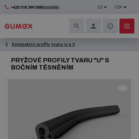
Kontakty
CZ
CZK
+420 518 399 588
Kompaktní profily tvaru U a V
Hadice a jejich kompletace
PRYŽOVÉ PROFILY TVARU "U" S
Profily a výroba těsnění
BOČNÍM TĚSNĚNÍM
Technické plasty
Dopravníkové pásy a montáž
Zlepšení pracovního prostředí
Další pryžové a plastové výrobky