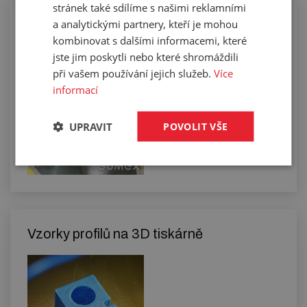
stránek také sdílíme s našimi reklamními
Slepování profilů do požadovaných
a analytickými partnery, kteří je mohou
tvarů
kombinovat s dalšími informacemi, které
jste jim poskytli nebo které shromáždili
při vašem používání jejich služeb.
Více
informací
UPRAVIT
POVOLIT VŠE
Vzorky profilů na 3D tiskárně