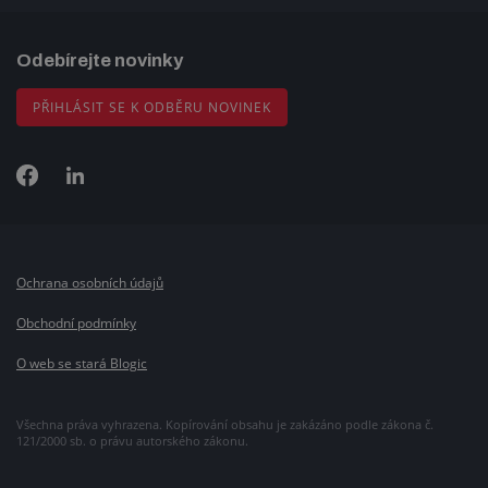
Odebírejte novinky
PŘIHLÁSIT SE K ODBĚRU NOVINEK
Ochrana osobních údajů
Obchodní podmínky
O web se stará Blogic
Všechna práva vyhrazena. Kopírování obsahu je zakázáno podle zákona č.
121/2000 sb. o právu autorského zákonu.