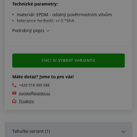
Technické parametry:
materiál: EPDM - odolný povětrnostním vlivům
tolerance tvrdosti: +/-5 °ShA
standardní provedení: bez kovové výztuhy
Podrobný popis
barva: černá
pracovní teplota: -40 °C/+100 °C
Splňuje normy:
CHCI SI VYBRAT VARIANTU
rozměry dle ISO 3302-1 E2
Máte dotaz? Jsme tu pro vás!
Další informace:
+420 518 399 588
pokud jste si nevybrali požadovaný profil nebo tvar,
gumex@gumex.cz
můžete navštívit naši sekci
"Profily v metráži na
míru"
Prodejny
Tabulka variant (1)