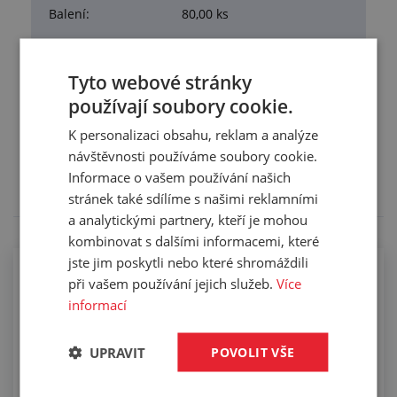
Balení:
80,00 ks
Tyto webové stránky
používají soubory cookie.
Služby
K personalizaci obsahu, reklam a analýze
Tento výrobek pro vás upravíme na míru. Konkrétní
návštěvnosti používáme soubory cookie.
specifikaci budete moci upřesnit v poznámce u
Informace o vašem používání našich
objednávky.
stránek také sdílíme s našimi reklamními
a analytickými partnery, kteří je mohou
kombinovat s dalšími informacemi, které
jste jim poskytli nebo které shromáždili
Osazování hydraulických hadic
při vašem používání jejich služeb.
Více
informací
UPRAVIT
POVOLIT VŠE