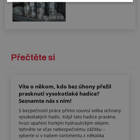
Přečtěte si
Víte o někom, kdo bez úhony přežil
prasknutí vysokotlaké hadice?
Seznamte nás s ním!
S bezpečností práce přímo souvisí volba ochrany
vysokotlakých hadic. Když tato hadice praskne,
hrozí opaření horkým hydraulickým olejem.
Vyhněte se včas nebezpečnému zážitku –
vyberte si v našem sortimentu z několika