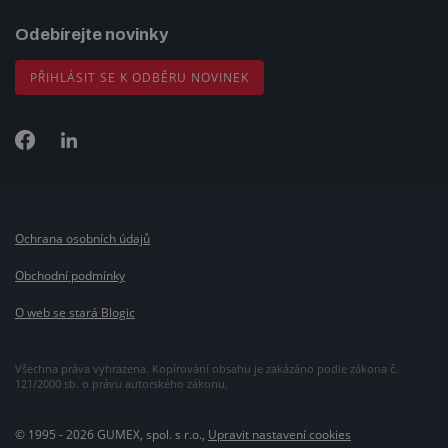
Odebírejte novinky
PŘIHLÁSIT SE K ODBĚRU NOVINEK
Ochrana osobních údajů
Obchodní podmínky
O web se stará Blogic
Všechna práva vyhrazena. Kopírování obsahu je zakázáno podle zákona č.
121/2000 sb. o právu autorského zákonu.
© 1995 - 2026 GUMEX, spol. s r.o.,
Upravit nastavení cookies