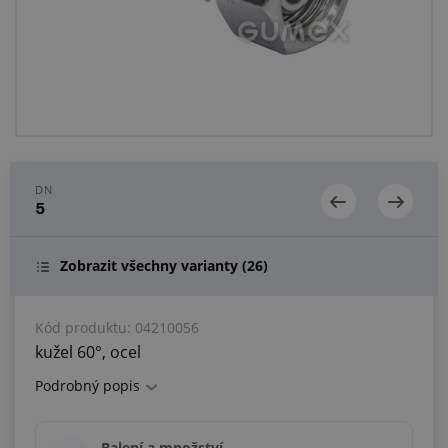
Centrum poptávek
Vše o nákupu
O nás a kariéra
DN
5
Zobrazit všechny varianty
(26)
Kód produktu:
04210056
kužel 60°, ocel
Podrobný popis
Balení a množství