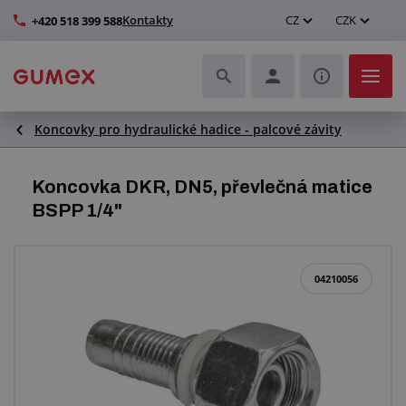
Kontakty
CZ
CZK
+420 518 399 588
Koncovky pro hydraulické hadice - palcové závity
Hadice a jejich kompletace
Profily a výroba těsnění
Koncovka DKR, DN5, převlečná matice
BSPP 1/4"
Technické plasty
Dopravníkové pásy a montáž
04210056
Zlepšení pracovního prostředí
Další pryžové a plastové výrobky