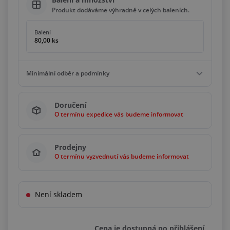
Produkt dodáváme výhradně v celých baleních.
Balení
80,00 ks
Minimální odběr a podmínky
Minimální odběr
Doručení
80,00 ks
O termínu expedice vás budeme informovat
Podmínky
Násobky
80,00 ks
Prodejny
O termínu vyzvednutí vás budeme informovat
Není skladem
Cena je dostupná po přihlášení