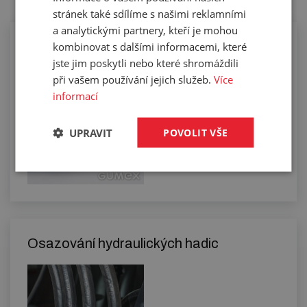
stránek také sdílíme s našimi reklamními
a analytickými partnery, kteří je mohou
Osazování hadic na chemikálie
kombinovat s dalšími informacemi, které
jste jim poskytli nebo které shromáždili
při vašem používání jejich služeb.
Více
informací
UPRAVIT
POVOLIT VŠE
Osazování hydraulických hadic