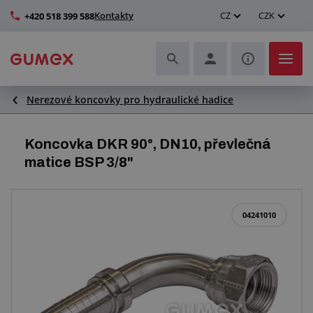
Kontakty
CZ
CZK
+420 518 399 588
Nerezové koncovky pro hydraulické hadice
Hadice a jejich kompletace
Profily a výroba těsnění
Koncovka DKR 90°, DN10, převlečná
matice BSP 3/8"
Technické plasty
Dopravníkové pásy a montáž
04241010
Zlepšení pracovního prostředí
Další pryžové a plastové výrobky