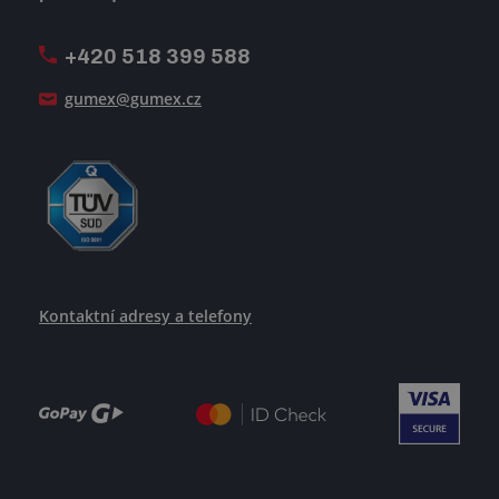
Firemní časopis Géčko
Oznamovací linka
Pošlete nám svůj životopis
+420 518 399 588
Jak se žije v GUMEXU
gumex@gumex.cz
Kontaktní adresy a telefony