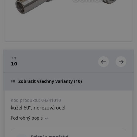
Centrum poptávek
Vše o nákupu
O nás a kariéra
DN
10
Zobrazit všechny varianty
(10)
Kód produktu:
04241010
kužel 60°, nerezová ocel
Podrobný popis
Balení a množství