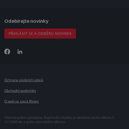
Odebírejte novinky
PŘIHLÁSIT SE K ODBĚRU NOVINEK
Ochrana osobních údajů
Obchodní podmínky
O web se stará Blogic
Všechna práva vyhrazena. Kopírování obsahu je zakázáno podle zákona č.
121/2000 sb. o právu autorského zákonu.