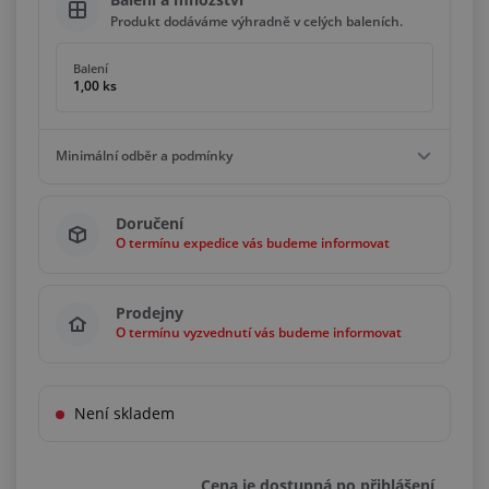
Produkt dodáváme výhradně v celých baleních.
Balení
1,00 ks
Minimální odběr a podmínky
Minimální odběr
Doručení
1,00 ks
O termínu expedice vás budeme informovat
Podmínky
Násobky
1,00 ks
Prodejny
O termínu vyzvednutí vás budeme informovat
Není skladem
Cena je dostupná po přihlášení