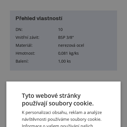
Přehled vlastností
DN:
10
Vnitřní závit:
BSP 3/8"
Materiál:
nerezová ocel
Hmotnost:
0,081 kg/ks
Balení:
1,00 ks
Tyto webové stránky
Služby
používají soubory cookie.
Tento výrobek pro vás upravíme na míru. Konkrétní
specifikaci budete moci upřesnit v poznámce u
K personalizaci obsahu, reklam a analýze
objednávky.
návštěvnosti používáme soubory cookie.
Informace o vašem používání našich