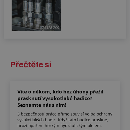
Přečtěte si
Víte o někom, kdo bez úhony přežil
prasknutí vysokotlaké hadice?
Seznamte nás s ním!
S bezpečností práce přímo souvisí volba ochrany
vysokotlakých hadic. Když tato hadice praskne,
hrozí opaření horkým hydraulickým olejem.