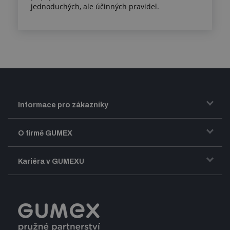
jednoduchých, ale účinných pravidel.
Informace pro zákazníky
Doprava a zasílání zboží
O firmě GUMEX
Obchodní podmínky
Představení firmy GUMEX
Kariéra v GUMEXU
Fakturace DPH
Certifikace ISO
Dobře sladěný pracovní tým
Registrace a spolupráce
Úpravy na míru a montáže
Volná pracovní místa